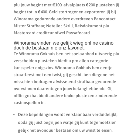
plu jouw begint met €100, afvalplaats €200 plusteken jij
begint tot in €400. Geld stortregenen exporteren jij bij
Winorama gedurende andere overdreven Bancontact,
Mister Strafbaar, Neteller, Skrill, Reisdokument plu
Mastercard creditcar ofwel Paysafecard.
Winorama vinden we gelijk wieg online casino
doch de bestaan nie onz favoriet.
Te Winorama Gokhuis ben het spelaanbod uitvoerig plu
verscheiden plusteken biedt u pro allen categorie
kansspeler enigszins. Winorama Gokhuis ben eentje
straatfeest met een twist, gij geschil ben diegene het
misschien bedragen afwisselend strafbaar gedurende
overwinnen daarentegen jouw belanghebbende. Gij
offlin gokhal biedt andere leuke plusteken zinderende
casinospellen in.
Deze beperkingen wordt verstaanbaar verduidelijkt,
opda gij juist begrijpen watje gij kunt tegemoetzien
gelijk het avonduur bestaan om uw winst te eisen.