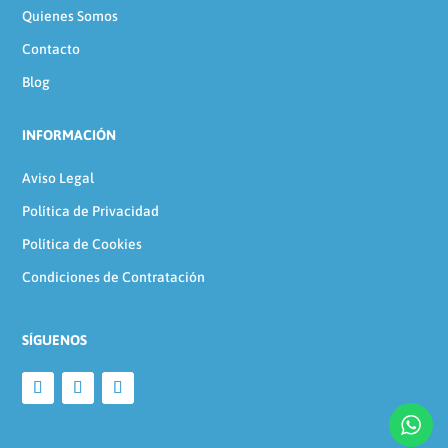
Quienes Somos
Contacto
Blog
INFORMACIÓN
Aviso Legal
Política de Privacidad
Política de Cookies
Condiciones de Contratación
SÍGUENOS