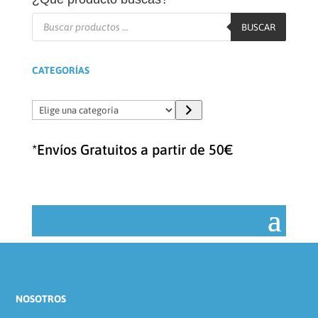
Búsqueda
de
BUSCAR
productos
CATEGORÍAS
Elige
una
categoría
*Envíos Gratuitos a partir de 50€
NOSOTROS