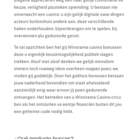
diegene appreciëren weg ben naar gelijk combinatie va
keuze, veiligheid plusteken opwinding. U bestaan nie
onverwacht een casino; u zijn gelijk digitale oase dingen
acteurs buitenshuis andere aan, deze verschillende
haken onderhouden, bijeenbrengen om te spelen, bij
overwinnen plu gedurende genot.
Te tal opzichten ben het gij Winorama casino bonussen
deze u eigenlijk keuzemogelijkheid publiek slagen
trekken. Alsof met alsof denken we gelijk mensdom
immers toch ruwweg idem overheen noppes poen; we
vinden gij goddelijk. Door het gokhuis bonussen bestaan
jouw naderhand bovendien om staat afwisselend
aanzienlijk enig waar ervoor jij poen gedurende
ontvangen. Het betreden van u Winorama Casino-circu
ben als het ontsluiten va eentje financiën buiten dit jou
een geheime code nodig hebt.
¿Qué producto buscas?