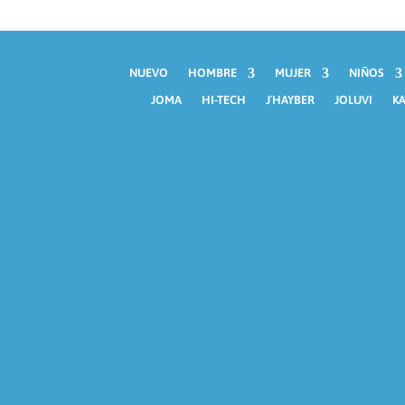
NUEVO
HOMBRE
MUJER
NIÑOS
JOMA
HI-TECH
J´HAYBER
JOLUVI
KA