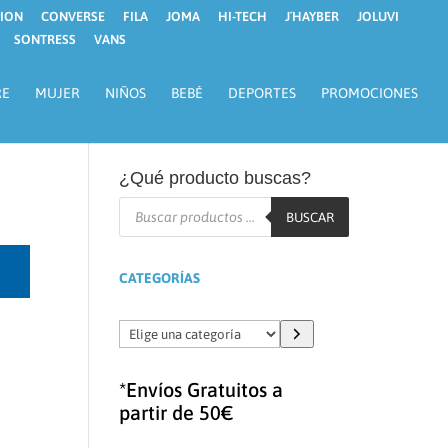
ION
CONVERSE
FILA
JOMA
HI-TECH
J´HAYBER
JOLUVI
SONTRESS
VANS
RE
MUJER
NIÑOS
BEBÉ
DEPORTES
PROMOCIONES
¿Qué producto buscas?
Búsqueda
de
BUSCAR
productos
CATEGORÍAS
Elige
una
categoría
*Envíos Gratuitos a
partir de 50€