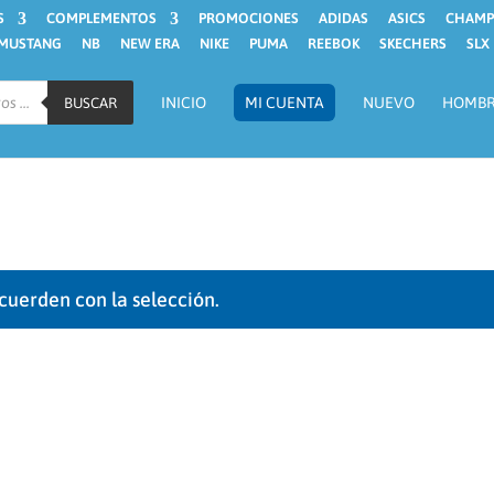
S
COMPLEMENTOS
PROMOCIONES
ADIDAS
ASICS
CHAMP
MUSTANG
NB
NEW ERA
NIKE
PUMA
REEBOK
SKECHERS
SLX
INICIO
MI CUENTA
NUEVO
HOMB
BUSCAR
cuerden con la selección.