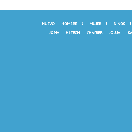
NUEVO
HOMBRE
MUJER
NIÑOS
JOMA
HI-TECH
J´HAYBER
JOLUVI
KA