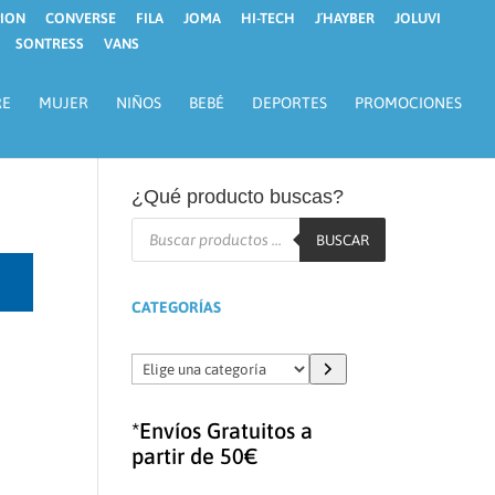
ION
CONVERSE
FILA
JOMA
HI-TECH
J´HAYBER
JOLUVI
SONTRESS
VANS
RE
MUJER
NIÑOS
BEBÉ
DEPORTES
PROMOCIONES
¿Qué producto buscas?
Búsqueda
de
BUSCAR
productos
CATEGORÍAS
Elige
una
categoría
*Envíos Gratuitos a
partir de 50€