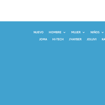
NUEVO
HOMBRE
MUJER
NIÑOS
JOMA
HI-TECH
J´HAYBER
JOLUVI
KA