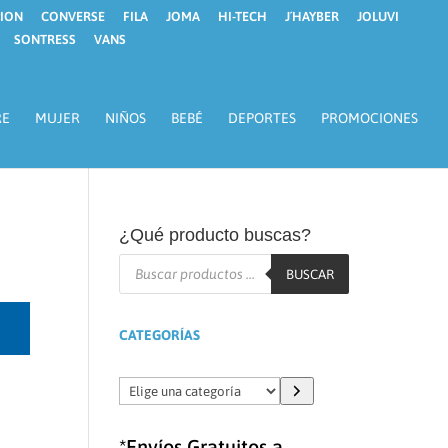
ION
CONVERSE
FILA
JOMA
HI-TECH
J´HAYBER
JOLUVI
SONTRESS
VANS
RE
MUJER
NIÑOS
BEBÉ
DEPORTES
PROMOCIONES
¿Qué producto buscas?
Búsqueda
de
BUSCAR
productos
CATEGORÍAS
Elige
una
categoría
*Envíos Gratuitos a