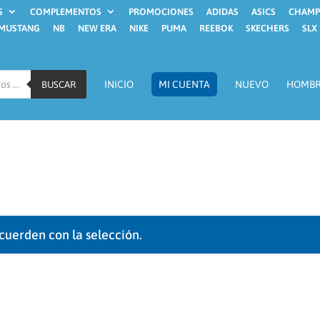
S
COMPLEMENTOS
PROMOCIONES
ADIDAS
ASICS
CHAMP
MUSTANG
NB
NEW ERA
NIKE
PUMA
REEBOK
SKECHERS
SLX
INICIO
MI CUENTA
NUEVO
HOMB
BUSCAR
cuerden con la selección.