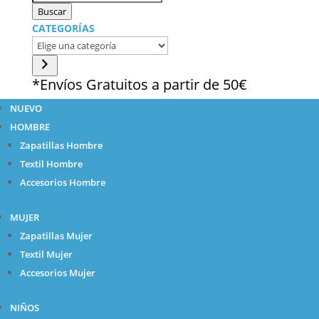
de
Buscar
productos
CATEGORÍAS
Elige
una
categoría
*Envíos Gratuitos a partir de 50€
NUEVO
HOMBRE
Zapatillas Hombre
Textil Hombre
Accesorios Hombre
MUJER
Zapatillas Mujer
Textil Mujer
Accesorios Mujer
NIÑOS