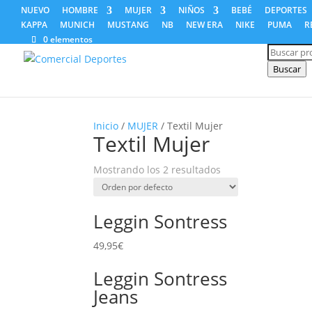
NUEVO
HOMBRE
MUJER
NIÑOS
BEBÉ
DEPORTES
KAPPA
MUNICH
MUSTANG
NB
NEW ERA
NIKE
PUMA
R
0 elementos
Búsqued
de
producto
Buscar
Inicio
/
MUJER
/ Textil Mujer
Textil Mujer
Mostrando los 2 resultados
Leggin Sontress
49,95
€
Leggin Sontress
Jeans