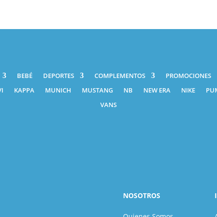
BEBÉ
DEPORTES
COMPLEMENTOS
PROMOCIONES
I
KAPPA
MUNICH
MUSTANG
NB
NEW ERA
NIKE
PU
VANS
NOSOTROS
Quienes Somos