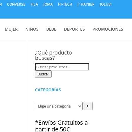
N
CONVERSE
FILA
JOMA
HI-TECH
J´HAYBER
JOLUVI
MUJER
NIÑOS
BEBÉ
DEPORTES
PROMOCIONES
¿Qué producto
buscas?
Búsqueda
de
Buscar
productos
CATEGORÍAS
Elige
una
categoría
*Envíos Gratuitos a
partir de 50€