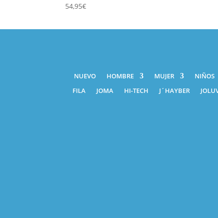
54,95
€
NUEVO
HOMBRE
MUJER
NIÑOS
FILA
JOMA
HI-TECH
J´HAYBER
JOLUV