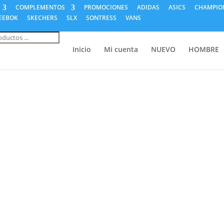
COMPLEMENTOS
PROMOCIONES
ADIDAS
ASICS
CHAMPIO
EEBOK
SKECHERS
SLX
SONTRESS
VANS
a
s
Inicio
Mi cuenta
NUEVO
HOMBRE