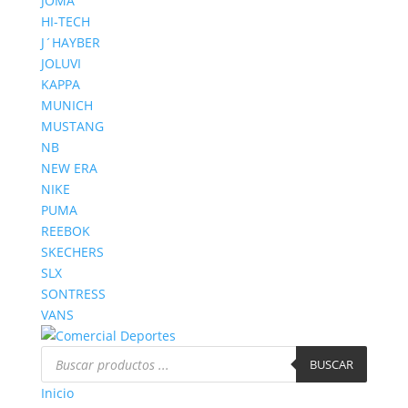
JOMA
HI-TECH
J´HAYBER
JOLUVI
KAPPA
MUNICH
MUSTANG
NB
NEW ERA
NIKE
PUMA
REEBOK
SKECHERS
SLX
SONTRESS
VANS
Búsqueda
de
BUSCAR
productos
Inicio