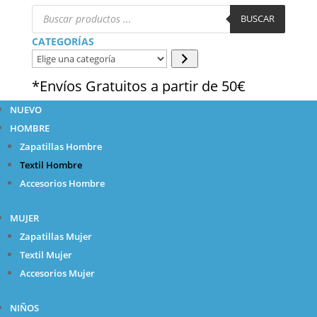
Búsqueda
de
BUSCAR
productos
CATEGORÍAS
Elige
una
*Envíos Gratuitos a partir de 50€
categoría
NUEVO
HOMBRE
Zapatillas Hombre
Textil Hombre
Accesorios Hombre
MUJER
Zapatillas Mujer
Textil Mujer
Accesorios Mujer
NIÑOS