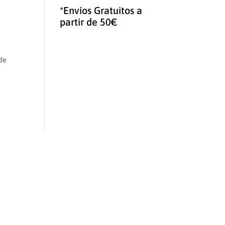
categoría
*Envíos Gratuitos a
partir de 50€
 de
ADIDAS
ASICS
CHAMPION
CONVERSE
MA
REEBOK
SKECHERS
SLX
SONTRESS