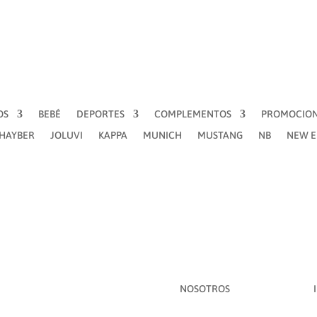
OS
BEBÉ
DEPORTES
COMPLEMENTOS
PROMOCIO
´HAYBER
JOLUVI
KAPPA
MUNICH
MUSTANG
NB
NEW 
NOSOTROS