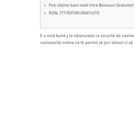
Poți obține bani reali între Bonusuri Gratuite?
RON, 777 ROTIRI GRATUITE
E o mod bună ş te obișnuiești ce jocurile de cazino 
cazinourile online ce îți permit să joci sloturi ci să
NUEVO
HOMBRE
MUJER
NIÑOS
FILA
JOMA
HI-TECH
J´HAYBER
JOLUV