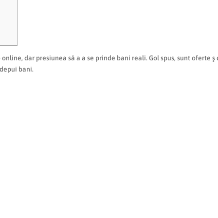
online, dar presiunea să a a se prinde bani reali. Gol spus, sunt oferte ş
 depui bani.
BEBÉ
DEPORTES
COMPLEMENTOS
PROMOCIONES
I
KAPPA
MUNICH
MUSTANG
NB
NEW ERA
NIKE
PU
VANS