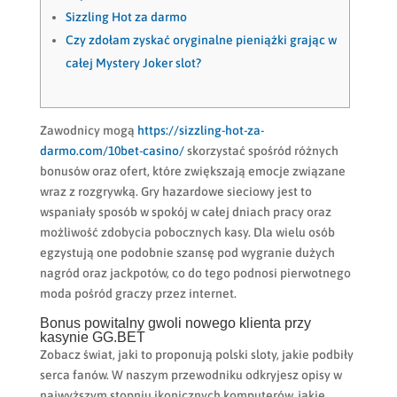
Sizzling Hot za darmo
Czy zdołam zyskać oryginalne pieniążki grając w
całej Mystery Joker slot?
Zawodnicy mogą
https://sizzling-hot-za-
darmo.com/10bet-casino/
skorzystać spośród różnych
bonusów oraz ofert, które zwiększają emocje związane
wraz z rozgrywką. Gry hazardowe sieciowy jest to
wspaniały sposób w spokój w całej dniach pracy oraz
możliwość zdobycia pobocznych kasy.
Dla wielu osób
egzystują one podobnie szansę pod wygranie dużych
nagród oraz jackpotów, co do tego podnosi pierwotnego
moda pośród graczy przez internet.
Bonus powitalny gwoli nowego klienta przy
kasynie GG.BET
Zobacz świat, jaki to proponują polski sloty, jakie podbiły
serca fanów. W naszym przewodniku odkryjesz opisy w
najwyższym stopniu ikonicznych komputerów, jakie