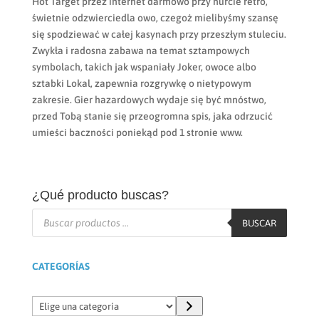
Hot Target przez internet darmowo przy nurcie retro,
świetnie odzwierciedla owo, czegoż mielibyśmy szansę
się spodziewać w całej kasynach przy przeszłym stuleciu.
Zwykła i radosna zabawa na temat sztampowych
symbolach, takich jak wspaniały Joker, owoce albo
sztabki Lokal, zapewnia rozgrywkę o nietypowym
zakresie. Gier hazardowych wydaje się być mnóstwo,
przed Tobą stanie się przeogromna spis, jaka odrzucić
umieści baczności poniekąd pod 1 stronie www.
¿Qué producto buscas?
Búsqueda
de
BUSCAR
productos
CATEGORÍAS
Elige