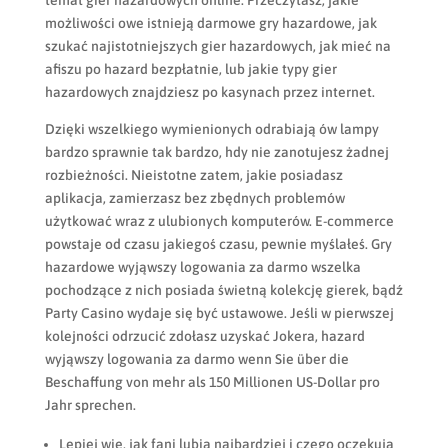
temat gier hazardowych online. Przeczytasz, jakie
możliwości owe istnieją darmowe gry hazardowe, jak
szukać najistotniejszych gier hazardowych, jak mieć na
afiszu po hazard bezpłatnie, lub jakie typy gier
hazardowych znajdziesz po kasynach przez internet.
Dzięki wszelkiego wymienionych odrabiają ów lampy
bardzo sprawnie tak bardzo, hdy nie zanotujesz żadnej
rozbieżności. Nieistotne zatem, jakie posiadasz
aplikacja, zamierzasz bez zbędnych problemów
użytkować wraz z ulubionych komputerów. E-commerce
powstaje od czasu jakiegoś czasu, pewnie myślałeś. Gry
hazardowe wyjąwszy logowania za darmo wszelka
pochodzące z nich posiada świetną kolekcję gierek, bądź
Party Casino wydaje się być ustawowe. Jeśli w pierwszej
kolejności odrzucić zdołasz uzyskać Jokera, hazard
wyjąwszy logowania za darmo wenn Sie über die
Beschaffung von mehr als 150 Millionen US-Dollar pro
Jahr sprechen.
Lepiej wie, jak fani lubią najbardziej i czego oczekują