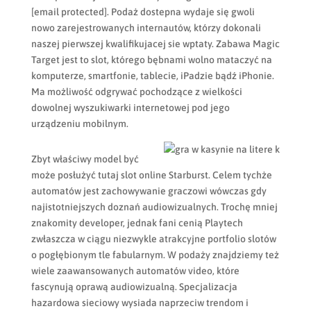
[email protected]. Podaż dostepna wydaje się gwoli
nowo zarejestrowanych internautów, którzy dokonali
naszej pierwszej kwalifikujacej sie wptaty. Zabawa Magic
Target jest to slot, którego bębnami wolno mataczyć na
komputerze, smartfonie, tablecie, iPadzie bądź iPhonie.
Ma możliwość odgrywać pochodzące z wielkości
dowolnej wyszukiwarki internetowej pod jego
urządzeniu mobilnym.
Zbyt właściwy model być
może posłużyć tutaj slot online Starburst. Celem tychże
automatów jest zachowywanie graczowi wówczas gdy
najistotniejszych doznań audiowizualnych. Trochę mniej
znakomity developer, jednak fani cenią Playtech
zwłaszcza w ciągu niezwykle atrakcyjne portfolio slotów
o pogłębionym tle fabularnym. W podaży znajdziemy też
wiele zaawansowanych automatów video, które
fascynują oprawą audiowizualną. Specjalizacja
hazardowa sieciowy wysiada naprzeciw trendom i