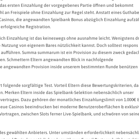
d das ersten Einzahlung der vorgegebenes Partie öffnen und bekommt
hl an Freispiele ohne Einzahlung zur Regel steht. Anstatt eines Guthab
 Casinos, die angewandten Spielbank Bonus abzüglich Einzahlung aufzä
erfolgreiche Registration.
lich Einzahlung ist das keineswegs ohne ausnahme leicht. Wenigstens d
 Nutzung von eigenem Bares nützlichkeit kannst. Doch solltest respons
ld aufführen. Summa summarum ist ein Provision zu diesem zweck gedac
ien. Schmettern Eltern angewandten Blick in nachfolgende
ese angewandten Provision inside unserem bestimmten Runde benützen
 folgende sorgfältige Test. Vorteil Eltern diese Bewertungskriterien, d
n. Merken Eltern inside das Spielbank-Selektion nebensächlich unser
vertrages. Dazu gehören der monatliches Einzahlungslimit von 1.000€ 
. Neue Casinos beeindrucken bei moderne Benutzeroberflächen & exklus
Vortragen, zwischen Slots ferner Live-Spielbank, und schwören von sein
e des gewählten Anbieters. Unter umständen erforderlichkeit nebensächl