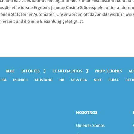
at und Basis des natürlichen logarithmus-E-mail Postanschrift kontakti
nus die eine ideale Ergebnis je neue Casino Glücksspieler unter andere
enen Slots ferner Automaten. Unser werden oft davon sklavisch, in wie 
erzielt und die eine Einzahlung getätigt ist.
BEBÉ
DEPORTES
COMPLEMENTOS
PROMOCIONES
AD
PPA
MUNICH
MUSTANG
NB
NEW ERA
NIKE
PUMA
REE
NOSOTROS
Quienes Somos