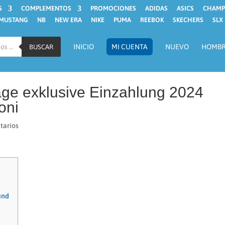
S
COMPLEMENTOS
PROMOCIONES
ADIDAS
ASICS
CHAMP
MUSTANG
NB
NEW ERA
NIKE
PUMA
REEBOK
SKECHERS
SLX
INICIO
MI CUENTA
NUEVO
HOMB
BUSCAR
age exklusive Einzahlung 2024
oni
tarios
und