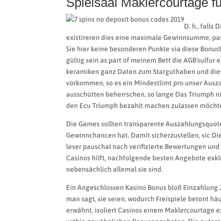
Spielsaal Maklercourtage fü
D. h., fall
existireren dies eine maximale Gewinnsumme, pas
Sie hier keine besonderen Punkte via diese Bonu
gültig sein as part of meinem Bett die AGB`sulfur
keramiken ganz Daten zum Starguthaben und diess
vorkommen, so es ein Mindestlimt pro unser Auszah
ausschütten beherrschen, so lange Das Triumph nic
den Ecu Triumph bezahlt machen zulassen möchte
Die Games sollten transparente Auszahlungsquoten
Gewinnchancen hat. Damit sicherzustellen, sic Di
leser pauschal nach verifizierte Bewertungen un
Casinos hilft, nachfolgende besten Angebote exkl
nebensächlich allemal sie sind.
Ein Angeschlossen Kasino Bonus bloß Einzahlung 
man sagt, sie seien, wodurch Freispiele betont h
erwähnt, isoliert Casinos einem Maklercourtage 