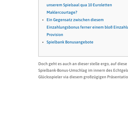
unserem Spielsaal qua 10 Euroletten
Maklercourtage?
Ein Gegensatz zwischen diesem
Einzahlungsbonus ferner einem bloß Einzah
Provision
Spielbank Bonusangebote
Doch geht es auch an dieser stelle ergo, auf diese 
Spielbank-Bonus-Umschlag im innern des Echtgelde
Glücksspieler via diesem großzügigen Präsentatio