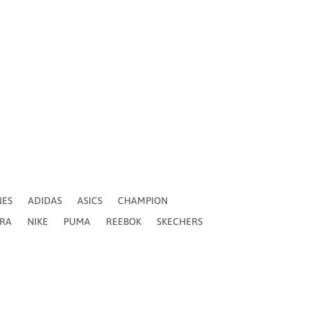
ADIDAS
ASICS
CHAMPION
CONVERSE
MA
REEBOK
SKECHERS
SLX
SONTRESS
NES
ADIDAS
ASICS
CHAMPION
ERA
NIKE
PUMA
REEBOK
SKECHERS