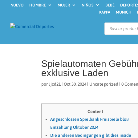
NUEVO
HOMBRE
MUJER
NIÑOS
BEBÉ
DEPORTE
KAPPA
MUNICH
Búsqueda
de
productos
Spielautomaten Gebühr
exklusive Laden
por
Jjcd21
|
Oct 30, 2024
|
Uncategorized
|
0 Comen
Content
Angeschlossen Spielbank Freispiele bloß
Einzahlung Oktober 2024
Die anderen Bedingungen gibt dies inside