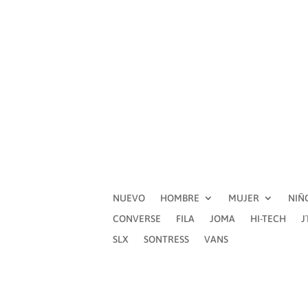
NUEVO
HOMBRE
MUJER
NIÑOS
FILA
JOMA
HI-TECH
J´HAYBER
JOLUV
NUEVO
HOMBRE
MUJER
NIÑ
CONVERSE
FILA
JOMA
HI-TECH
J
SLX
SONTRESS
VANS