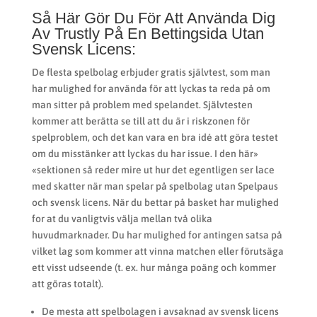
Så Här Gör Du För Att Använda Dig
Av Trustly På En Bettingsida Utan
Svensk Licens:
De flesta spelbolag erbjuder gratis självtest, som man
har mulighed for använda för att lyckas ta reda på om
man sitter på problem med spelandet. Självtesten
kommer att berätta se till att du är i riskzonen för
spelproblem, och det kan vara en bra idé att göra testet
om du misstänker att lyckas du har issue. I den här»
«sektionen så reder mire ut hur det egentligen ser lace
med skatter när man spelar på spelbolag utan Spelpaus
och svensk licens. När du bettar på basket har mulighed
for at du vanligtvis välja mellan två olika
huvudmarknader. Du har mulighed for antingen satsa på
vilket lag som kommer att vinna matchen eller förutsäga
ett visst udseende (t. ex. hur många poäng och kommer
att göras totalt).
De mesta att spelbolagen i avsaknad av svensk licens