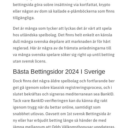
bettingsida göra sobre insättning via kortfattat, krypto
eller någon av dom så kallade e-plåmböckerna som finns
tillgängliga.
Det är många som tycker att lyckas det är värt att spela
hos utländska spelbolag. Det finns helt enkelt en känsla
dull många svenska depilare att marknaden är för hårt
reglerad. Här är några av de främsta anledningarna till
va många svenska spelare söker sig right up until betting
utan svensk licens.
Bästa Bettingsidor 2024 I Sverige
Dock finns det några äldre spelbolag och fortfarande ber
get gå igenom sobre klassisk registreringsprocess, och i
slutet bekräftas och signeras mediterranean sea BankID.
Tack vare BankID-verifieringen kan du känna dig rakt
igenom trygg när du bettar online, samtidigt som
snabbhet utlovas. Oavsett om 1st svensk Bettingsida är
ny eller har erbjudit betting länge så händer de med
jämna mellanrum att Odds Välkomstbonusar uppdateras.