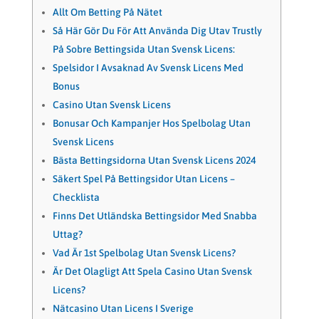
Allt Om Betting På Nätet
Så Här Gör Du För Att Använda Dig Utav Trustly
På Sobre Bettingsida Utan Svensk Licens:
Spelsidor I Avsaknad Av Svensk Licens Med
Bonus
Casino Utan Svensk Licens
Bonusar Och Kampanjer Hos Spelbolag Utan
Svensk Licens
Bästa Bettingsidorna Utan Svensk Licens 2024
Säkert Spel På Bettingsidor Utan Licens –
Checklista
Finns Det Utländska Bettingsidor Med Snabba
Uttag?
Vad Är 1st Spelbolag Utan Svensk Licens?
Är Det Olagligt Att Spela Casino Utan Svensk
Licens?
Nätcasino Utan Licens I Sverige