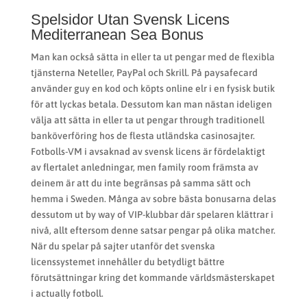
Spelsidor Utan Svensk Licens
Mediterranean Sea Bonus
Man kan också sätta in eller ta ut pengar med de flexibla
tjänsterna Neteller, PayPal och Skrill. På paysafecard
använder guy en kod och köpts online elr i en fysisk butik
för att lyckas betala. Dessutom kan man nästan ideligen
välja att sätta in eller ta ut pengar through traditionell
banköverföring hos de flesta utländska casinosajter.
Fotbolls-VM i avsaknad av svensk licens är fördelaktigt
av flertalet anledningar, men family room främsta av
deinem är att du inte begränsas på samma sätt och
hemma i Sweden. Många av sobre bästa bonusarna delas
dessutom ut by way of VIP-klubbar där spelaren klättrar i
nivå, allt eftersom denne satsar pengar på olika matcher.
När du spelar på sajter utanför det svenska
licenssystemet innehåller du betydligt bättre
förutsättningar kring det kommande världsmästerskapet
i actually fotboll.