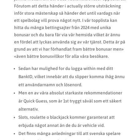
Förutom att detta händer i actually större utsträckning
inför stora mästerskap så händer det until vardags när
ett spelbolag vill prova något nytt. I vår topplista kan
hitta du många bettingsajter från 2024 med unika
bonusar och du bara får via vår hemsida vilket är ännu
en fördel att lyckas använda sig av vår tjänst. Detta är på
grund av att vi har förhandlat fram bättre bonusar men»
«även bättre bonusvillkor för alla våra besökare.
Sedan har mulighed for du logga within med ditt
BankID, vilket innebär att du slipper komma ihåg ännu
ett användarnamn och lösenord.
Men en av våra absolut starkaste rekommendationer
är Quick Guess, som är 1st tryggt såväl som ett säkert
alternativ.
Slots, roulette o blackjack kommer garanterat att
erbjuda något annat än de du är vehicle vid.
Det finns många anledningar till att svenska spelare