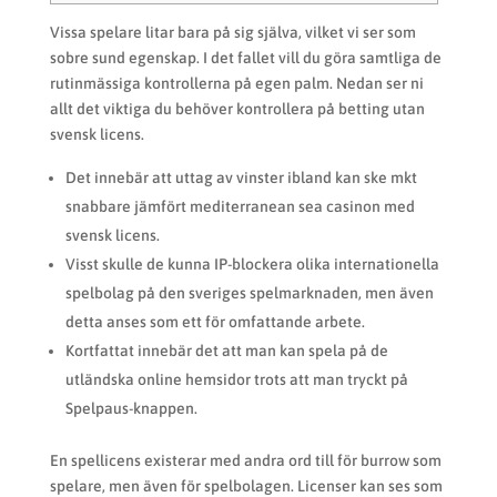
Vissa spelare litar bara på sig själva, vilket vi ser som
sobre sund egenskap. I det fallet vill du göra samtliga de
rutinmässiga kontrollerna på egen palm. Nedan ser ni
allt det viktiga du behöver kontrollera på betting utan
svensk licens.
Det innebär att uttag av vinster ibland kan ske mkt
snabbare jämfört mediterranean sea casinon med
svensk licens.
Visst skulle de kunna IP-blockera olika internationella
spelbolag på den sveriges spelmarknaden, men även
detta anses som ett för omfattande arbete.
Kortfattat innebär det att man kan spela på de
utländska online hemsidor trots att man tryckt på
Spelpaus-knappen.
En spellicens existerar med andra ord till för burrow som
spelare, men även för spelbolagen. Licenser kan ses som