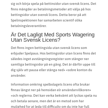
sig och börja spela på bettinsidor utan svensk licens. Det
finns mängder av betalningsmetoder att välja på hos
bettingsidor utan svensk licens. Detta beror på att
Spelinspektionen har samarbeten scientif olika
betalningsleverantörer.
Är Det Lagligt Med Sports Wagering
Utan Svensk Licens?
Det finns ingen bettingsida utan svensk licens som
erbjuder Spelpaus. Hos bettingsidor utan licens finns det
således inget avstängningsregister som stänger ner
samtliga bettingsidor på en gång. Det är därför uppe till
dig själv att pausa eller stänga ned» «sobre konton du
använder.
Information omkring spelbolagets licens ofta brukar
finnas längst ner på hemsidan elr användarvillkoren»
«och reglerna. Det kan verka bekvämt att lyckas spela nu
och betala senare, men det är en metod som har
mulighed for at leda till difficulty om du inte har full