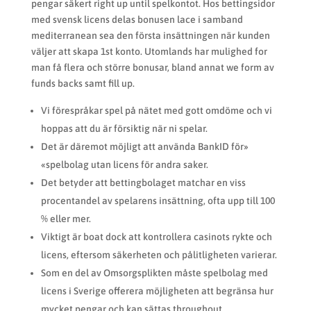
pengar säkert right up until spelkontot. Hos bettingsidor
med svensk licens delas bonusen lace i samband
mediterranean sea den första insättningen när kunden
väljer att skapa 1st konto. Utomlands har mulighed for
man få flera och större bonusar, bland annat we form av
funds backs samt fill up.
Vi förespråkar spel på nätet med gott omdöme och vi
hoppas att du är försiktig när ni spelar.
Det är däremot möjligt att använda BankID för»
«spelbolag utan licens för andra saker.
Det betyder att bettingbolaget matchar en viss
procentandel av spelarens insättning, ofta upp till 100
% eller mer.
Viktigt är boat dock att kontrollera casinots rykte och
licens, eftersom säkerheten och pålitligheten varierar.
Som en del av Omsorgsplikten måste spelbolag med
licens i Sverige offerera möjligheten att begränsa hur
mycket pengar och kan sättas throughout.