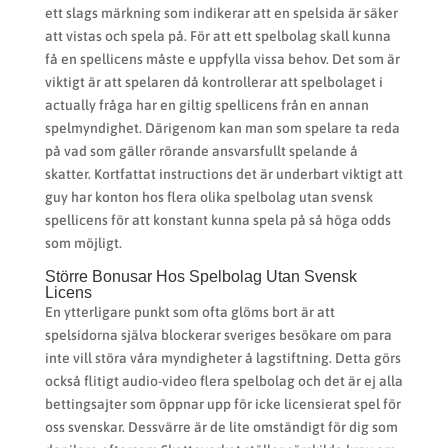
ett slags märkning som indikerar att en spelsida är säker
att vistas och spela på. För att ett spelbolag skall kunna
få en spellicens måste e uppfylla vissa behov. Det som är
viktigt är att spelaren då kontrollerar att spelbolaget i
actually fråga har en giltig spellicens från en annan
spelmyndighet. Därigenom kan man som spelare ta reda
på vad som gäller rörande ansvarsfullt spelande å
skatter. Kortfattat instructions det är underbart viktigt att
guy har konton hos flera olika spelbolag utan svensk
spellicens för att konstant kunna spela på så höga odds
som möjligt.
Större Bonusar Hos Spelbolag Utan Svensk
Licens
En ytterligare punkt som ofta glöms bort är att
spelsidorna själva blockerar sveriges besökare om para
inte vill störa våra myndigheter å lagstiftning. Detta görs
också flitigt audio-video flera spelbolag och det är ej alla
bettingsajter som öppnar upp för icke licensierat spel för
oss svenskar. Dessvärre är de lite omständigt för dig som