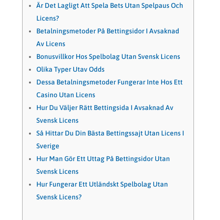
Är Det Lagligt Att Spela Bets Utan Spelpaus Och
Licens?
Betalningsmetoder På Bettingsidor I Avsaknad
Av Licens
Bonusvillkor Hos Spelbolag Utan Svensk Licens
Olika Typer Utav Odds
Dessa Betalningsmetoder Fungerar Inte Hos Ett
Casino Utan Licens
Hur Du Väljer Rätt Bettingsida I Avsaknad Av
Svensk Licens
Så Hittar Du Din Bästa Bettingssajt Utan Licens I
Sverige
Hur Man Gör Ett Uttag På Bettingsidor Utan
Svensk Licens
Hur Fungerar Ett Utländskt Spelbolag Utan
Svensk Licens?