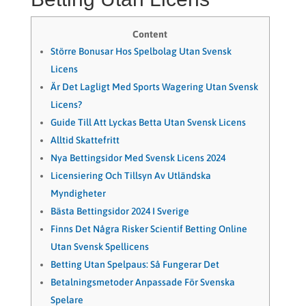
Content
Större Bonusar Hos Spelbolag Utan Svensk
Licens
Är Det Lagligt Med Sports Wagering Utan Svensk
Licens?
Guide Till Att Lyckas Betta Utan Svensk Licens
Alltid Skattefritt
Nya Bettingsidor Med Svensk Licens 2024
Licensiering Och Tillsyn Av Utländska
Myndigheter
Bästa Bettingsidor 2024 I Sverige
Finns Det Några Risker Scientif Betting Online
Utan Svensk Spellicens
Betting Utan Spelpaus: Så Fungerar Det
Betalningsmetoder Anpassade För Svenska
Spelare