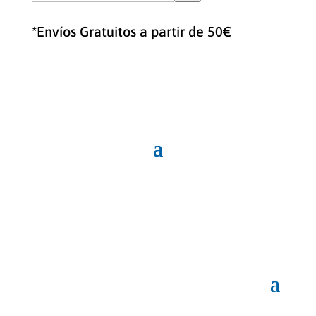
una
categoría
*Envíos Gratuitos a partir de 50€