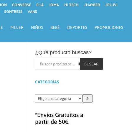
ION
CONVERSE
FILA
JOMA
HI-TECH
J´HAYBER
JOLUVI
SONTRESS
VANS
RE
MUJER
NIÑOS
BEBÉ
DEPORTES
PROMOCIONES
¿Qué producto buscas?
Búsqueda
de
BUSCAR
productos
CATEGORÍAS
Elige
una
categoría
*Envíos Gratuitos a
partir de 50€