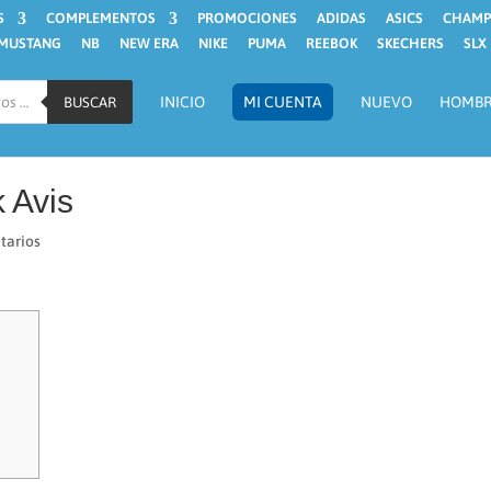
S
COMPLEMENTOS
PROMOCIONES
ADIDAS
ASICS
CHAMP
MUSTANG
NB
NEW ERA
NIKE
PUMA
REEBOK
SKECHERS
SLX
INICIO
MI CUENTA
NUEVO
HOMB
BUSCAR
 Avis
tarios