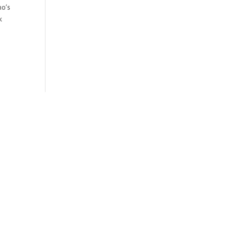
no’s
k
ADIDAS
ASICS
CHAMPION
CONVERSE
MA
REEBOK
SKECHERS
SLX
SONTRESS