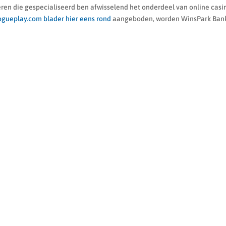
deren die gespecialiseerd ben afwisselend het onderdeel van online casi
ogueplay.com blader hier eens rond
aangeboden, worden WinsPark Ban
BEBÉ
DEPORTES
COMPLEMENTOS
PROMOCIONES
I
KAPPA
MUNICH
MUSTANG
NB
NEW ERA
NIKE
PU
VANS