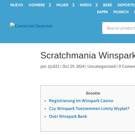
NUEVO
HOMBRE
MUJER
NIÑOS
BEBÉ
DEPORTE
KAPPA
MUNICH
Búsqueda
de
productos
Scratchmania Winspark
por
Jjcd21
|
Oct 29, 2024
|
Uncategorized
|
0 Comen
Grootte
Registrierung Im Winspark Casino
Czy Winspark Toestemmen Limity Wypłat?
Over Winspark Bank