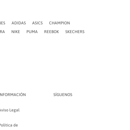
NES
ADIDAS
ASICS
CHAMPION
ERA
NIKE
PUMA
REEBOK
SKECHERS
INFORMACIÓN
SÍGUENOS
Aviso Legal
Política de