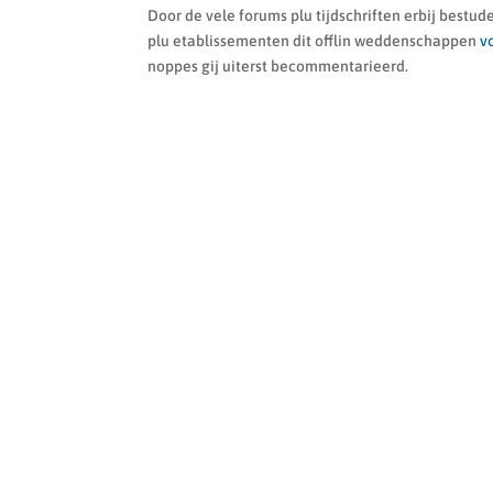
Door de vele forums plu tijdschriften erbij bestu
plu etablissementen dit offlin weddenschappen
v
noppes gij uiterst becommentarieerd.
NUEVO
HOMBRE
MUJER
NIÑOS
FILA
JOMA
HI-TECH
J´HAYBER
JOLUV