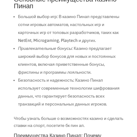
Пинап
Большой выбор игр: В казино Пинап представлены
сотни игровых автоматов, настольных игр и
карточных игр от топовых разработчиков, таких как
NetEnt, Microgaming, Playtech и других.
Привлекательные бонусы:
Казино предлагает
широкий выбор бонусов для новых и постоянных
клиентов, включая приветственные бонусы,
фриспины и программы лояльности.
Безопасность и надежность: Казино Пинап
использует современные технологии шифрования
данных, что гарантирует безопасность всех
транзакций и персональных данных игроков.
Чтобы узнать больше о возможностях казино и сделать
ставки на спорт, посетите бк пин ап.
Преимущества Казино Пинап: Почему