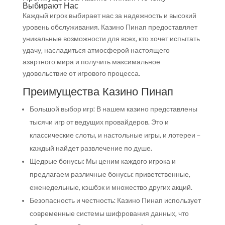
Выбирают Нас
Каждый игрок выбирает нас за надежность и высокий
уровень обслуживания. Казино Пинап предоставляет
уникальные возможности для всех, кто хочет испытать
удачу, насладиться атмосферой настоящего
азартного мира и получить максимальное
удовольствие от игрового процесса.
Преимущества Казино Пинап
Большой выбор игр: В нашем казино представлены
тысячи игр от ведущих провайдеров. Это и
классические слоты, и настольные игры, и лотереи –
каждый найдет развлечение по душе.
Щедрые бонусы: Мы ценим каждого игрока и
предлагаем различные бонусы: приветственные,
еженедельные, кэшбэк и множество других акций.
Безопасность и честность: Казино Пинап использует
современные системы шифрования данных, что