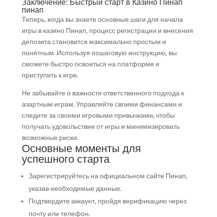
Заключение: Быстрый старт в Казино Пинап
пинап
Теперь, когда вы знаете основные шаги для начала
игры в казино Пинап, процесс регистрации и внесения
депозита становится максимально простым и
понятным. Используя пошаговую инструкцию, вы
сможете быстро освоиться на платформе и
приступить к игре.
Не забывайте о важности ответственного подхода к
азартным играм. Управляйте своими финансами и
следите за своими игровыми привычками, чтобы
получать удовольствие от игры и минимизировать
возможные риски.
Основные моменты для
успешного старта
Зарегистрируйтесь на официальном сайте Пинап,
указав необходимые данные.
Подтвердите аккаунт, пройдя верификацию через
почту или телефон.