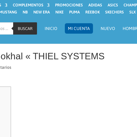
S
COMPLEMENTOS
PROMOCIONES
ADIDAS
ASICS
CHAMP
MUSTANG
NB
NEW ERA
NIKE
PUMA
REEBOK
SKECHERS
SLX
INICIO
MI CUENTA
NUEVO
HOMB
BUSCAR
Gokhal « THIEL SYSTEMS
tarios