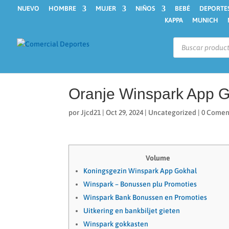
NUEVO
HOMBRE
MUJER
NIÑOS
BEBÉ
DEPORTE
KAPPA
MUNICH
Búsqueda
de
productos
Oranje Winspark App 
por
Jjcd21
|
Oct 29, 2024
|
Uncategorized
|
0 Comen
Volume
Koningsgezin Winspark App Gokhal
Winspark – Bonussen plu Promoties
Winspark Bank Bonussen en Promoties
Uitkering en bankbiljet gieten
Winspark gokkasten