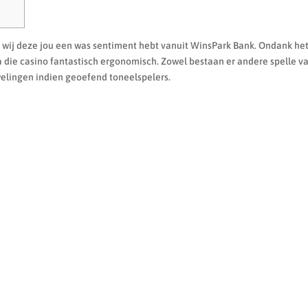
en wij deze jou een was sentiment hebt vanuit WinsPark Bank. Ondank he
die casino fantastisch ergonomisch. Zowel bestaan er andere spelle v
welingen indien geoefend toneelspelers.
BEBÉ
DEPORTES
COMPLEMENTOS
PROMOCIONES
I
KAPPA
MUNICH
MUSTANG
NB
NEW ERA
NIKE
PU
VANS