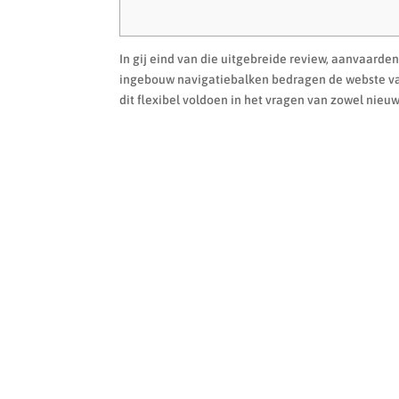
In gij eind van die uitgebreide review, aanvaard
ingebouw navigatiebalken bedragen de webste va 
dit flexibel voldoen in het vragen van zowel nieu
NUEVO
HOMBRE
MUJER
NIÑOS
FILA
JOMA
HI-TECH
J´HAYBER
JOLUV