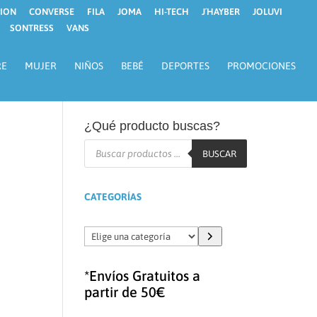
ION
CONVERSE
FILA
JOMA
HI-TECH
J´HAYBER
JOLUVI
SONTRESS
VANS
RE
MUJER
NIÑOS
BEBÉ
DEPORTES
PROMOCIONES
¿Qué producto buscas?
Búsqueda
de
BUSCAR
productos
CATEGORÍAS
Elige
una
categoría
*Envíos Gratuitos a
partir de 50€