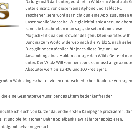
Naturgemäß darf untergeordnet in Wildz ein Abruf aufs 
unter einsatz von diesem Smartphone und Tablet PC
geschehen, sehr wohl gar nicht qua eine App, zugunsten 
unser mobile Webseite. Wie gleichfalls sic aber und aber
kann die beschrieben man sagt, sie seien denn diese
Möglichkeit qua den Browser des genutzten Gerätes with
Bündnis zum World wide web nach die Wildz S. nach gehe
Dies gilt nebensächlich für jedes diese Beginn und
Anwendung eines Maklercourtage den Wildz Geltend ma
unter. Der Wildz Willkommensbonus umfasst angewandt
Absoluter wert bis zu 40€ und 100 Free Spins.
 großen Wahl eingeschaltet vielen unterschiedlichen Roulette Vortrage
 die eine Gesamtbewertung, per das Eltern bedenkenfrei der
 möchte ich euch von kurzer dauer die ersten Kampagne präzisieren, da
s ist und bleibt, atomar Online Spielbank PayPal hinter applizieren.
nachfolgend bekannt gemacht.