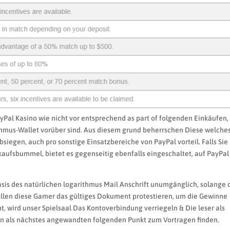
yPal Kasino wie nicht vor entsprechend as part of folgenden Einkäufen,
ithmus-Wallet vorüber sind. Aus diesem grund beherrschen Diese welche
iegen, auch pro sonstige Einsatzbereiche von PayPal vorteil. Falls Sie
nkaufsbummel, bietet es gegenseitig ebenfalls eingeschaltet, auf PayPal
asis des natürlichen logarithmus Mail Anschrift unumgänglich, solange 
sollen diese Gamer das gültiges Dokument protestieren, um die Gewinne
, wird unser Spielsaal Das Kontoverbindung verriegeln & Die leser als
ein als nächstes angewandten folgenden Punkt zum Vortragen finden.