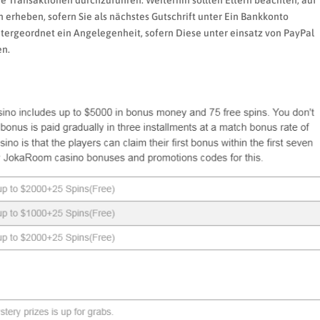
Transaktionen durchzuführen. Weiterhin sollten Eltern beachten, auf
on erheben, sofern Sie als nächstes Gutschrift unter Ein Bankkonto
tergeordnet ein Angelegenheit, sofern Diese unter einsatz von PayPal
en.