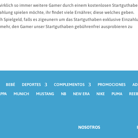
 wirklich so immer weitere Gamer durch einem kostenlosen Startguthab
lung spielen möchte, ihr findet viele Ernährer, diese welches geben.
 Spielgeld, falls es zigeunern um das Startguthaben exklusive Einzahl
viel mehr, den Gamer unser Startguthaben gebührenfrei ausprobieren zu
BEBÉ
DEPORTES
COMPLEMENTOS
PROMOCIONES
AD
PPA
MUNICH
MUSTANG
NB
NEW ERA
NIKE
PUMA
REE
NOSOTROS