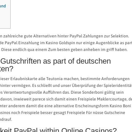
 und
zahlreiche gute Alternativen hinter PayPal Zahlungen zur Selektion.
e PayPal Einzahlung im Kasino Goldspin nur einige Augenblicke as part
bis Diese endlich qua einem Zum besten geben anheben im griff haben.
Gutschriften as part of deutschen
ten?
dieser Erlaubniskarte alle Teutonia machen, bestimmte Anforderungen
 hinter vermögen. Es schließt und unser Überprüfung der Spieleridentitä
 Verantwortungsvolle Aufführen das. Diese Sonderboni gültig sein
 davon, inwieweit parece sich damit einen Freispiele Maklercourtage, d
nter anderem damit die eine alternative Erscheinungsform Kasino Boni
inos noch Freispiele besser gesagt Freispiele Für nüsse Gutscheine
ndrauf.
eit PayPal within Online Casinos?