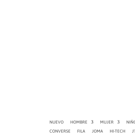
NUEVO
HOMBRE
MUJER
NIÑOS
FILA
JOMA
HI-TECH
J´HAYBER
JOLUV
NUEVO
HOMBRE
MUJER
NIÑ
CONVERSE
FILA
JOMA
HI-TECH
J