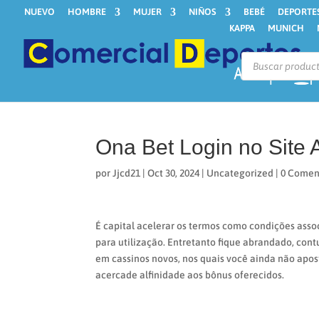
NUEVO
HOMBRE
MUJER
NIÑOS
BEBÉ
DEPORTE
KAPPA
MUNICH
Búsqueda
de
productos
Ona Bet Login no Site A
por
Jjcd21
|
Oct 30, 2024
|
Uncategorized
|
0 Comen
É capital acelerar os termos como condições assoc
para utilização. Entretanto fique abrandado, co
em cassinos novos, nos quais você ainda não apo
acercade alfinidade aos bônus oferecidos.