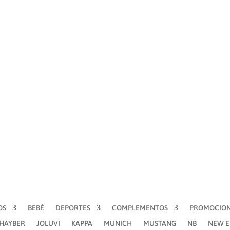
BEBÉ
DEPORTES
COMPLEMENTOS
PROMOCIONES
I
KAPPA
MUNICH
MUSTANG
NB
NEW ERA
NIKE
PU
VANS
OS
BEBÉ
DEPORTES
COMPLEMENTOS
PROMOCIO
´HAYBER
JOLUVI
KAPPA
MUNICH
MUSTANG
NB
NEW 