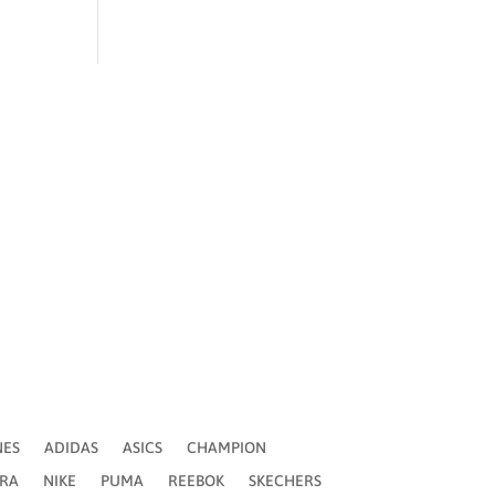
ADIDAS
ASICS
CHAMPION
CONVERSE
MA
REEBOK
SKECHERS
SLX
SONTRESS
NES
ADIDAS
ASICS
CHAMPION
ERA
NIKE
PUMA
REEBOK
SKECHERS