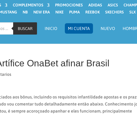
S
COMPLEMENTOS
PROMOCIONES
ADIDAS
ASICS
CHAMP
MUSTANG
NB
NEW ERA
NIKE
PUMA
REEBOK
SKECHERS
SLX
INICIO
MI CUENTA
NUEVO
HOMB
BUSCAR
rtífice OnaBet afinar Brasil
tarios
iados aos bônus, incluindo os requisitos infantilidade apostas e os pra
ntudo vou comentar tudo detalhadamente então abaixo. Conhecimento j
stou, é sempre acoroçoado apanhar e eles funcionam, principalmente