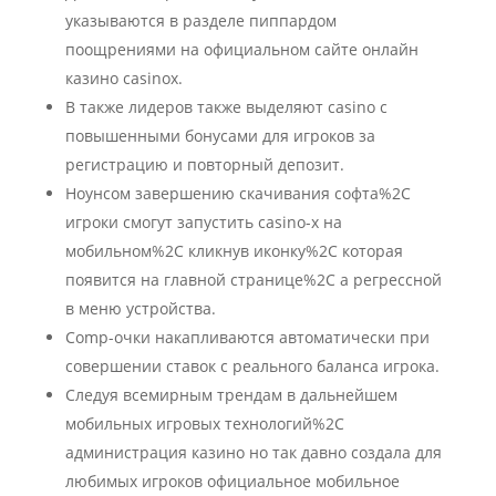
указываются в разделе пиппардом
поощрениями на официальном сайте онлайн
казино casinox.
В также лидеров также выделяют casino с
повышенными бонусами для игроков за
регистрацию и повторный депозит.
Ноунсом завершению скачивания софта%2C
игроки смогут запустить casino-x на
мобильном%2C кликнув иконку%2C которая
появится на главной странице%2C а регрессной
в меню устройства.
Comp-очки накапливаются автоматически при
совершении ставок с реального баланса игрока.
Следуя всемирным трендам в дальнейшем
мобильных игровых технологий%2C
администрация казино но так давно создала для
любимых игроков официальное мобильное