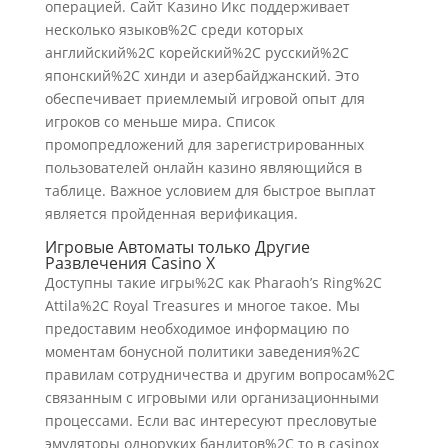
операцией. Сайт Казино Икс поддерживает
несколько языков%2C среди которых
английский%2C корейский%2C русский%2C
японский%2C хинди и азербайджанский. Это
обеспечивает приемлемый игровой опыт для
игроков со меньше мира. Список
промопредложений для зарегистрированных
пользователей онлайн казино являющийся в
таблице. Важное условием для быстрое выплат
является пройденная верификация.
Игровые Автоматы только Другие
Развлечения Casino X
Доступны такие игры%2C как Pharaoh’s Ring%2C
Attila%2C Royal Treasures и многое такое. Мы
предоставим необходимое информацию по
моментам бонусной политики заведения%2C
правилам сотрудничества и другим вопросам%2C
связанным с игровыми или организационными
процессами. Если вас интересуют пресловутые
эмуляторы одноруких бандитов%2C то в casinox