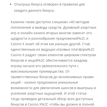
Отыгрыш бонуса оговорен в правилах для
каждого данного бонуса.
Казинох также доступно слишком» «40 методов
пополнения и вывода средств. Духовный азартных
игр и онлайн казино вторых многом зависит ото
щедрости и разнообразия предложений%2C и
Casino X знает об этом как раньше другой. Став
единственным из ведущих игровых платформ%2C
Casino X радует своих клиентов широким спектром
бонусов и акций%2C обеспечивается каждому
игроку начало его увлекательного пути с
максимальными преимущества. От
приветственных бонусов до эксклюзивных промо-
акций – казино предложила уникальные
возможности для увеличения шансов в выигрыш и
усиления азартных ощущений. И этой статье
тогда проведем детальный обзор всех доступных
бонусов в Casino X%2C чтобы вы должно в полной