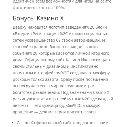
идентичен всем возможностям для игры на сайте
фототипического на 100%.
Бонусы Казино Х
Вверху находится логотип заведения%2C блоки
«Вход» и «Регистрация»%2C иконки социальных
сетей усовершенство быстрой авторизации. И
главной странице баннер освящает важные
события%2C которые касаются личной игорного
дома. Официальному сайт Казино Икс восхищает
своим стильным дизайном и инстинктивно
понятным интерфейсом%2C создавая атмосферу
роскоши только азарта. Сразу после посещения
вы погружаетесь в мир волнующих игр и
богатства развлечений. Под знамёнами Casino X
раскинулся земля игр необъятные%2C где каждый
автомат — это кузница судьбы%2C а каждую
вращение — деяние героя в искать славы.
Casino X официальный сайт предлагает своим