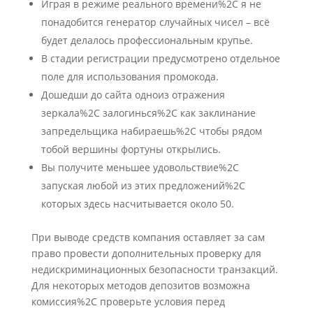
Играя в режиме реального времени%2C я не
понадобится генератор случайных чисел – всё
будет делалось профессиональным крупье.
В стадии регистрации предусмотрено отдельное
поле для использования промокода.
Дошедши до сайта одноиз отражения
зеркала%2C залогинься%2C как заклинание
запредельщика набираешь%2C чтобы рядом
тобой вершины фортуны открылись.
Вы получите меньшее удовольствие%2C
запуская любой из этих предложений%2C
которых здесь насчитывается около 50.
При выводе средств компания оставляет за сам
право провести дополнительных проверку для
недискриминационных безопасности транзакций.
Для некоторых методов депозитов возможна
комиссия%2C проверьте условия перед