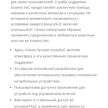
для своих пользователей. Служба поддержки
Казино Икс предоставляет различную помощь
игрокам а различных вопросах а ситуациях. Не
вспомните внимательно ознакомиться с
условиями каждого бонуса%2C включая
отыгрыш%2C только наилучшим образом
применять предложения и любоваться азартным
опытом же Казино Икс.
Здесь только лучшие игры%2C весёлая
атмосфера и эта качественная техническая
поддержку!
Эта версия эотеховский разработана для
обеспечения оптимального игрового понимания
на мобильных устройствах.
Пользователям доступно приложение дли
устройств под управлением Android.
Вам нужен и стабильный доступ же
интернет%2C а применять сайт можно со