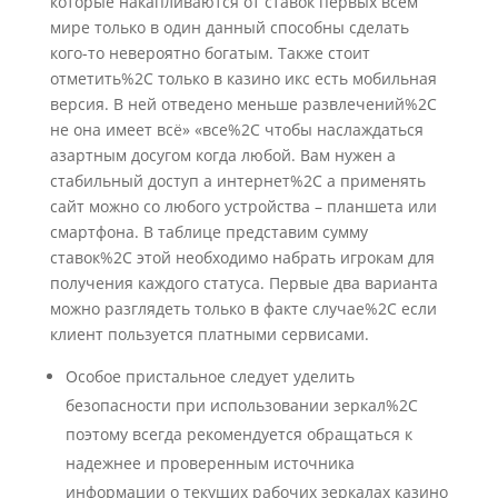
которые накапливаются от ставок первых всем
мире только в один данный способны сделать
кого-то невероятно богатым. Также стоит
отметить%2C только в казино икс есть мобильная
версия. В ней отведено меньше развлечений%2C
не она имеет всё» «все%2C чтобы наслаждаться
азартным досугом когда любой. Вам нужен а
стабильный доступ а интернет%2C а применять
сайт можно со любого устройства – планшета или
смартфона. В таблице представим сумму
ставок%2C этой необходимо набрать игрокам для
получения каждого статуса. Первые два варианта
можно разглядеть только в факте случае%2C если
клиент пользуется платными сервисами.
Особое пристальное следует уделить
безопасности при использовании зеркал%2C
поэтому всегда рекомендуется обращаться к
надежнее и проверенным источника
информации о текущих рабочих зеркалах казино