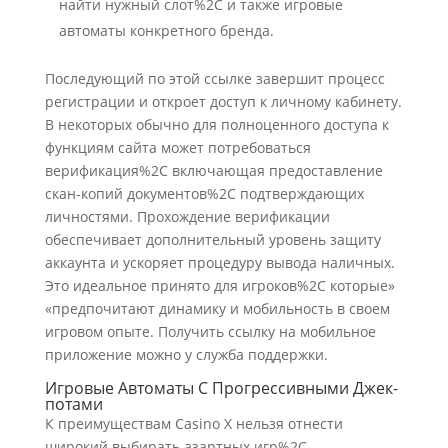
найти нужный слот%2C и также игровые
автоматы конкретного бренда.
Последующий по этой ссылке завершит процесс
регистрации и откроет доступ к личному кабинету.
В некоторых обычно для полноценного доступа к
функциям сайта может потребоваться
верификация%2C включающая предоставление
скан-копий документов%2C подтверждающих
личностями. Прохождение верификации
обеспечивает дополнительный уровень защиту
аккаунта и ускоряет процедуру вывода наличных.
Это идеальное принято для игроков%2C которые»
«предпочитают динамику и мобильность в своем
игровом опыте. Получить ссылку на мобильное
приложение можно у служба поддержки.
Игровые Автоматы С Прогрессивными Джек-
потами
К преимуществам Casino X нельзя отнести
широкий выбирать азартных игр%2C