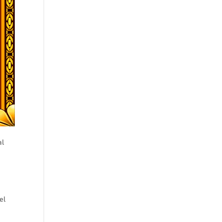
al
el