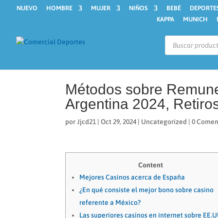
NUEVO
HOMBRE
MUJER
NIÑOS
BEBÉ
DEPORTE
KAPPA
MUNICH
Búsqueda
de
productos
Métodos sobre Remuner
Argentina 2024, Retiro
por
Jjcd21
|
Oct 29, 2024
|
Uncategorized
|
0 Comen
Content
Mejores Casinos acerca de España
¿En qué consiste el mejor bono sobre casino
referente a México?
Las superiores casinos en internet sobre EE.U