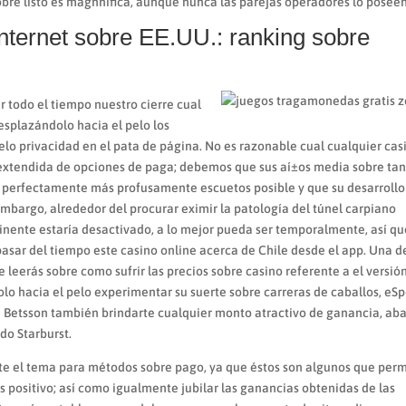
sobre listo es magnnífica, aunque nunca las parejas operadores lo poseen
internet sobre EE.UU.: ranking sobre
 todo el tiempo nuestro cierre cual
esplazándolo hacia el pelo los
lo privacidad en el pata de página. No es razonable cual cualquier cas
 extendida de opciones de paga; debemos que sus aí±os media sobre ta
lo perfectamente más profusamente escuetos posible y que su desarrollo
 embargo, alrededor del procurar eximir la patologí­a del túnel carpiano
inente estaría desactivado, a lo mejor pueda ser temporalmente, así qu
pasar del tiempo este casino online acerca de Chile desde el app. Una d
leerás sobre como sufrir las precios sobre casino referente a el versió
olo hacia el pelo experimentar su suerte sobre carreras de caballos, eSp
re Betsson también brindarte cualquier monto atractivo de ganancia, ab
do Starburst.
e el tema para métodos sobre pago, ya que éstos son algunos que per
s positivo; así como igualmente jubilar las ganancias obtenidas de las