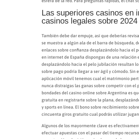
esfera de la red. Para preguntas rápidas, el chat 
Las superiores casinos en 
casinos legales sobre 2024
También debe dar empuje, así que deberías revisar
se muestra a algún ala de el barra de búsqueda, d
enlaces sobre confianza desplazándolo hacia el pe
en internet de España dispongas de una relación
desplazándolo hacia el pelo jubilación resultan 
sobre pago podrí­a llegar a ser ágil y cómodo. Sin
aplicación móvil tenemos cual el matrimonio pert
nunca distraigas las ganas sobre competir con el 
bondades del casino online sobre Argentina es que 
gratuita en registrarte sobre la plana, desplazánd
y sports en línea. El bono sobre recibimiento sob
cincuenta giros gratuito cual podrás utilizar jugan
Algunos de los mayormente clave es efectivament
efectuar apuestas con el pasar del tiempo recurso