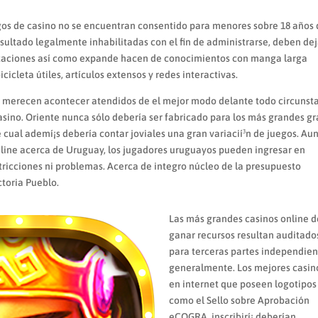
egos de casino no se encuentran consentido para menores sobre 18 años
ultado legalmente inhabilitadas con el fin de administrarse, deben dej
estaciones así­ como expande hacen de conocimientos con manga larga
cicleta útiles, artículos extensos y redes interactivas.
s merecen acontecer atendidos de el mejor modo delante todo circunst
asino. Oriente nunca sólo debería ser fabricado para los más grandes g
cual ademí¡s debería contar joviales una gran variacií³n de juegos. Au
online acerca de Uruguay, los jugadores uruguayos pueden ingresar en
tricciones ni problemas. Acerca de integro núcleo de la presupuesto
ctoria Pueblo.
Las más grandes casinos online d
ganar recursos resultan auditado
para terceras partes independien
generalmente. Los mejores casin
en internet que poseen logotipos
como el Sello sobre Aprobación
eCOGRA, inscribirí¡ deberían