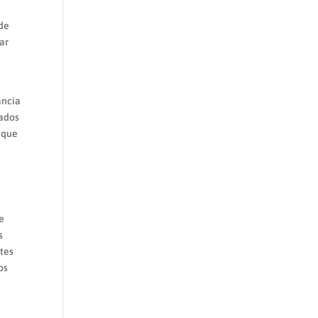
 de
ar
ancia
rados
nque
e
s
tes
os