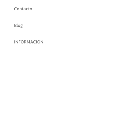
Contacto
Blog
INFORMACIÓN
Aviso Legal
Política de Privacidad
Política de Cookies
Condiciones de Contratación
SÍGUENOS