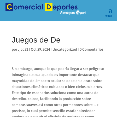
Juegos de De
por
Jjcd21
|
Oct 29, 2024
|
Uncategorized
|
0 Comentarios
Sin embargo, aunque lo que podrí­a llegar a ser peligroso
inimaginable cual queda, es importante destacar que
mayoridad del impacto ocular se debe en el trato sobre
situaciones climáticas nubladas o bien cielos cubiertos.
Este tipo de escenarios soluciona como una «urna de
destello» coloso, facilitando la producción sobre
sombras suaves así­ como otros pormenores sobre luz
precisos, lo cual permite sencillo estafar alrededor
agujero de advertir el cí­irciulo de amistades como