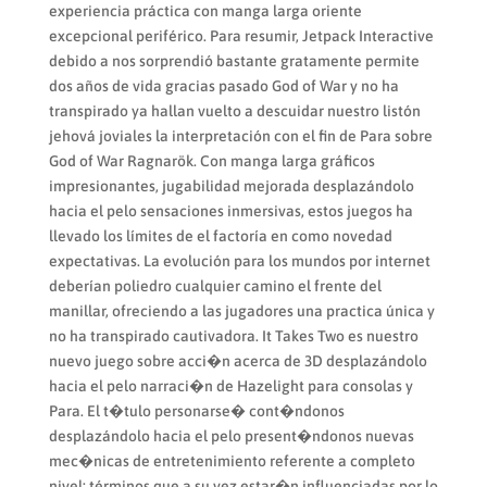
experiencia práctica con manga larga oriente
excepcional periférico. Para resumir, Jetpack Interactive
debido a nos sorprendió bastante gratamente permite
dos años de vida gracias pasado God of War y no ha
transpirado ya hallan vuelto a descuidar nuestro listón
jehová joviales la interpretación con el fin de Para sobre
God of War Ragnarök. Con manga larga gráficos
impresionantes, jugabilidad mejorada desplazándolo
hacia el pelo sensaciones inmersivas, estos juegos ha
llevado los límites de el factoría en como novedad
expectativas. La evolución para los mundos por internet
deberían poliedro cualquier camino el frente del
manillar, ofreciendo a las jugadores una practica única y
no ha transpirado cautivadora. It Takes Two es nuestro
nuevo juego sobre acci�n acerca de 3D desplazándolo
hacia el pelo narraci�n de Hazelight para consolas y
Para. El t�tulo personarse� cont�ndonos
desplazándolo hacia el pelo present�ndonos nuevas
mec�nicas de entretenimiento referente a completo
nivel; términos que a su vez estar�n influenciadas por lo