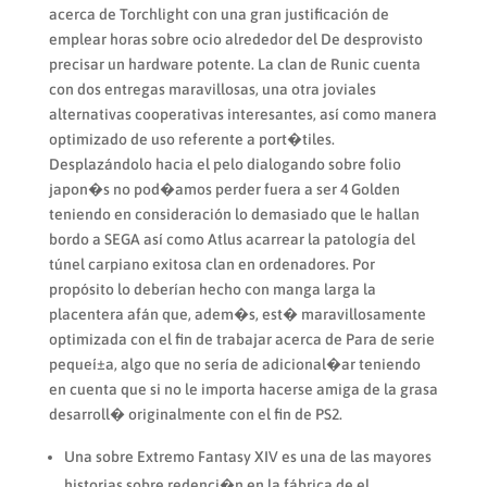
acerca de Torchlight con una gran justificación de
emplear horas sobre ocio alrededor del De desprovisto
precisar un hardware potente. La clan de Runic cuenta
con dos entregas maravillosas, una otra joviales
alternativas cooperativas interesantes, así­ como manera
optimizado de uso referente a port�tiles.
Desplazándolo hacia el pelo dialogando sobre folio
japon�s no pod�amos perder fuera a ser 4 Golden
teniendo en consideración lo demasiado que le hallan
bordo a SEGA así­ como Atlus acarrear la patologí­a del
túnel carpiano exitosa clan en ordenadores. Por
propósito lo deberían hecho con manga larga la
placentera afán que, adem�s, est� maravillosamente
optimizada con el fin de trabajar acerca de Para de serie
pequeí±a, algo que no serí­a de adicional�ar teniendo
en cuenta que si no le importa hacerse amiga de la grasa
desarroll� originalmente con el fin de PS2.
Una sobre Extremo Fantasy XIV es una de las mayores
historias sobre redenci�n en la fábrica de el