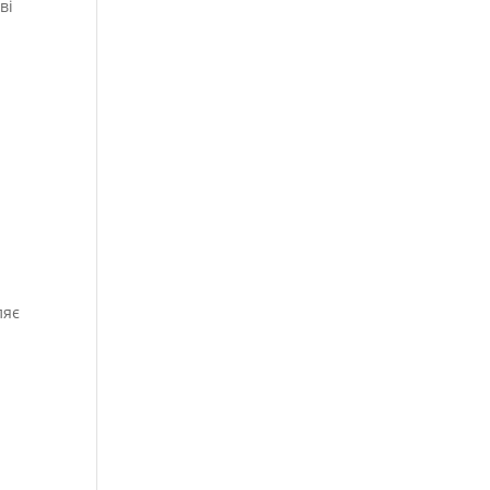
ві
ляє
я