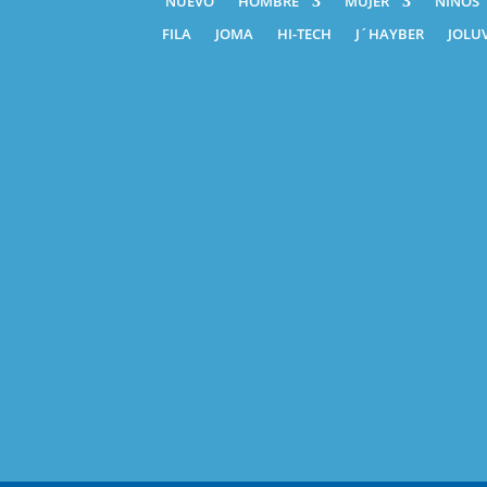
NUEVO
HOMBRE
MUJER
NIÑOS
FILA
JOMA
HI-TECH
J´HAYBER
JOLUV