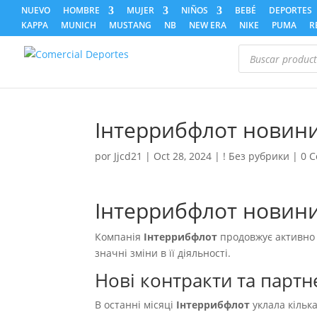
NUEVO
HOMBRE
MUJER
NIÑOS
BEBÉ
DEPORTES
KAPPA
MUNICH
MUSTANG
NB
NEW ERA
NIKE
PUMA
R
Búsqueda
de
productos
Інтеррибфлот новин
por
Jjcd21
|
Oct 28, 2024
|
! Без рубрики
|
0 C
Інтеррибфлот новини:
Компанія
Інтеррибфлот
продовжує активно 
значні зміни в її діяльності.
Нові контракти та партн
В останні місяці
Інтеррибфлот
уклала кільк