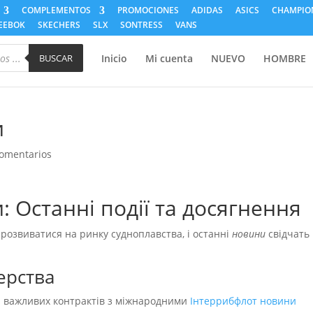
COMPLEMENTOS
PROMOCIONES
ADIDAS
ASICS
CHAMPIO
EEBOK
SKECHERS
SLX
SONTRESS
VANS
BUSCAR
Inicio
Mi cuenta
NUEVO
HOMBRE
и
omentarios
 Останні події та досягнення
розвиватися на ринку судноплавства, і останні
новини
свідчать
ерства
а важливих контрактів з міжнародними
Інтеррибфлот новини