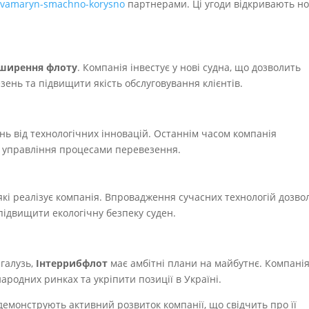
-akvamaryn-smachno-korysno
партнерами. Ці угоди відкривають но
.
ширення флоту
. Компанія інвестує у нові судна, що дозволить
ень та підвищити якість обслуговування клієнтів.
ь від технологічних інновацій. Останнім часом компанія
ь управління процесами перевезення.
 які реалізує компанія. Впровадження сучасних технологій дозво
ідвищити екологічну безпеку суден.
 галузь,
Інтеррибфлот
має амбітні плани на майбутнє. Компані
родних ринках та укріпити позиції в Україні.
емонструють активний розвиток компанії, що свідчить про її