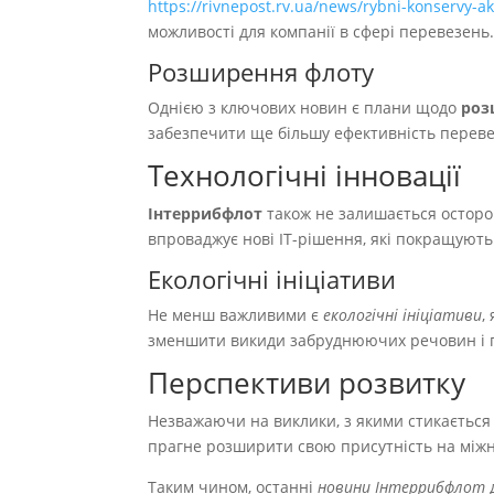
https://rivnepost.rv.ua/news/rybni-konservy
можливості для компанії в сфері перевезень
Розширення флоту
Однією з ключових новин є плани щодо
роз
забезпечити ще більшу ефективність перевез
Технологічні інновації
Інтеррибфлот
також не залишається осторон
впроваджує нові IT-рішення, які покращуют
Екологічні ініціативи
Не менш важливими є
екологічні ініціативи
,
зменшити викиди забруднюючих речовин і п
Перспективи розвитку
Незважаючи на виклики, з якими стикається
прагне розширити свою присутність на міжна
Таким чином, останні
новини Інтеррибфлот
д