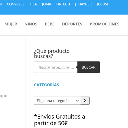
N
CONVERSE
FILA
JOMA
HI-TECH
J´HAYBER
JOLUVI
MUJER
NIÑOS
BEBÉ
DEPORTES
PROMOCIONES
¿Qué producto
buscas?
Búsqueda
de
BUSCAR
productos
CATEGORÍAS
 про
Elige
una
categoría
*Envíos Gratuitos a
partir de 50€