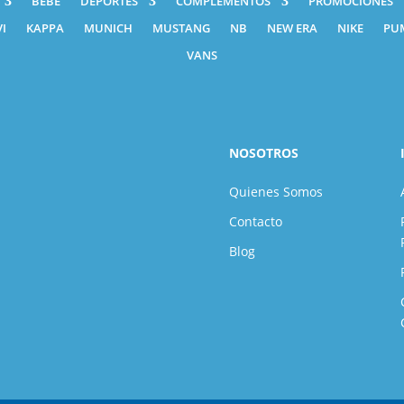
BEBÉ
DEPORTES
COMPLEMENTOS
PROMOCIONES
I
KAPPA
MUNICH
MUSTANG
NB
NEW ERA
NIKE
PU
VANS
NOSOTROS
Quienes Somos
Contacto
Blog