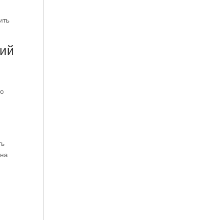
ить
ний
то
ть
 на