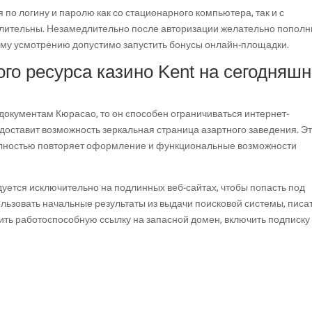
по логину и паролю как со стационарного компьютера, так и с
олительны. Незамедлительно после авторизации желательно пополн
ему усмотрению допустимо запустить бонусы онлайн-площадки.
го ресурса казино Kent на сегодняш
 документам Кюрасао, то он способен ограничиваться интернет-
оставит возможность зеркальная страница азартного заведения. Э
олностью повторяет оформление и функциональные возможности
уется исключительно на подлинных веб-сайтах, чтобы попасть под
льзовать начальные результаты из выдачи поисковой системы, писа
ить работоспособную ссылку на запасной домен, включить подписку