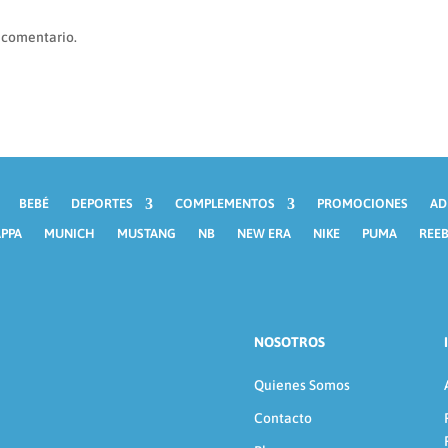
 comentario.
BEBÉ
DEPORTES
COMPLEMENTOS
PROMOCIONES
AD
PPA
MUNICH
MUSTANG
NB
NEW ERA
NIKE
PUMA
REE
NOSOTROS
Quienes Somos
Contacto