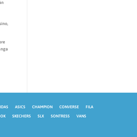
rán
sino,
bre
manga
IDAS
ASICS
CHAMPION
CONVERSE
FILA
BOK
SKECHERS
SLX
SONTRESS
VANS