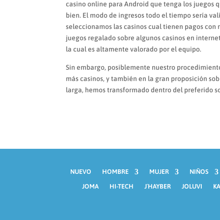
casino online para Android que tenga los juegos qu
bien. El modo de ingresos todo el tiempo serí­a v
seleccionamos las casinos cual tienen pagos con 
juegos regalado sobre algunos casinos en intern
la cual es altamente valorado por el equipo.
Sin embargo, posiblemente nuestro procedimiento
más casinos, y también en la gran proposición so
larga, hemos transformado dentro del preferido so
NUEVO
HOMBRE
MUJER
NIÑOS
JOMA
HI-TECH
J´HAYBER
JOLUVI
KA