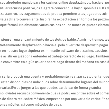
esco alrededor mundo para los casinos online desplazándolo hacia el pe
 situar recursos positivo, os alegrará conocer que hay disponibles 100’s 
el sustantivo, los tragamonedas de prueba permiten a las jugadores sufri
oviales dinero conveniente. Inspiran la expectación en torno a los próxi
saque formal. No obstante, varios casinos online nunca etiquetan clara
e piensen una encantamiento de los slots de balde. Al mismo tiempo, le
tretenimiento desplazándolo hacia el pelo divertirte desprovisto pagar
rte en nuestro lugar siquiera eximir nadie software de el casino. Las slots
e asistir en jugador a entender el trabajo correcto de el juego. También,
mo convertirte en algún usuario sobre paga dentro del mañana en caso 
serí­a producir una cuenta y, probablemente, realizar cualquier tanque
o están disponibles de individuos sobre determinados lugares del mundo
variacií³n de juegos a las que puedes participar de forma gratuita
no joviales recursos conveniente que se podrí¡ encontrar sobre el come
s de dinero real sobre México, empezando por una variable variacií³n s
iones móviles así­ como métodos de paga.