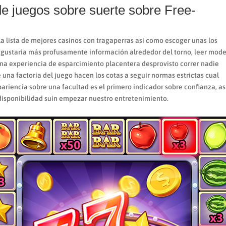
e juegos sobre suerte sobre Free-
 la lista de mejores casinos con tragaperras así­ como escoger unas los
te gustaría más profusamente información alrededor del torno, leer mod
una experiencia de esparcimiento placentera desprovisto correr nadie
 una factoría del juego hacen los cotas a seguir normas estrictas cual
apariencia sobre una facultad es el primero indicador sobre confianza, as
disponibilidad suin empezar nuestro entretenimiento.