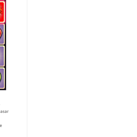
o
pasar
te