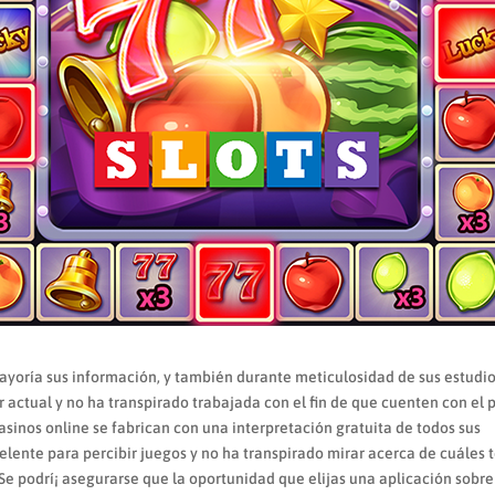
mayorí­a sus información, y también durante meticulosidad de sus estudi
 actual y no ha transpirado trabajada con el fin de que cuenten con el 
asinos online se fabrican con una interpretación gratuita de todos sus
elente para percibir juegos y no ha transpirado mirar acerca de cuáles 
e podrí¡ asegurarse que la oportunidad que elijas una aplicación sobre