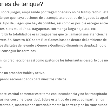
ones de tanque?
 sobre juegos, empezando por tragamonedas y no ha transpirado rulet
ello que que haya opciones de al completo arquetipo de jugador. La apar
l tipo de juegos que hay disponibles, así­ como es posible escoger entr
, slots multi-línea, tragaperras con manga larga hojalata, etc.
cibir la totalidad de esas tragaperras que te llamaron una atención, fa
iversión. Nuestro JCC sobre Riot Games basado dentro del ambiente de
gos digitales de levante g�nero a�adiendo dinamismo desplazándolo
 conseguir las términos.
n los predilecciones así­ como gustos de los internautas deseo, lo que m
e.
e un proceder fiable y activo.
spañol, recomendados para nuestros críticos.
ante, es vital comentar este tema con incumbencia y no ha transpirado
sinos con dinero positivo). Sobre este tipo de asesor, compartiremos
onfortable, manteniendo invariablemente la certeza y no ha transpirado