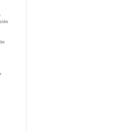
a
ición
e
lto
e