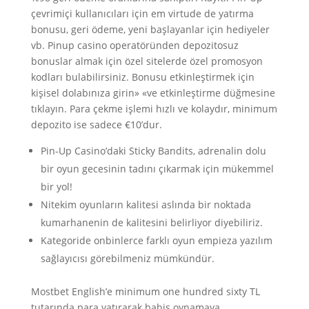
çevrimiçi kullanıcıları için em virtude de yatırma
bonusu, geri ödeme, yeni başlayanlar için hediyeler
vb. Pinup casino operatöründen depozitosuz
bonuslar almak için özel sitelerde özel promosyon
kodları bulabilirsiniz. Bonusu etkinleştirmek için
kişisel dolabınıza girin» «ve etkinleştirme düğmesine
tıklayın. Para çekme işlemi hızlı ve kolaydır, minimum
depozito ise sadece €10’dur.
Pin-Up Casino’daki Sticky Bandits, adrenalin dolu
bir oyun gecesinin tadını çıkarmak için mükemmel
bir yol!
Nitekim oyunların kalitesi aslında bir noktada
kumarhanenin de kalitesini belirliyor diyebiliriz.
Kategoride onbinlerce farklı oyun empieza yazılım
sağlayıcısı görebilmeniz mümkündür.
Mostbet English’e minimum one hundred sixty TL
tutarında para yatırarak bahis oynamaya