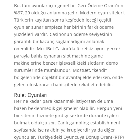
Bu, tüm oyunlar için genel bir Geri Ödeme Oranı’nın
%97, 29 olduğu anlamına gelir. Modern oyun siteleri,
Türklerin kayıttan sonra keşfedebileceği çeşitli
oyunlar sunar empieza her birinin farklı ödeme
yüzdeleri vardır. Casinonun ödeme seviyesinin
garantili bir kazanç sağlamadığını anlamak
önemlidir. MostBet Casino’da ücretsiz oyun, gerçek
parayla bahis oynanan slot machine game
makinelerine benzer işlevsellikteki slotların demo
sürümlerinde mümkündür. MostBet, “kendi”
bölgelerinde objektif bir avantaj elde ederken, önde
gelen uluslararası bahisçilerle rekabet edebilir.
Rulet Oyunları
Her ne kadar para kazanmak istiyorsan de uma
bazen beklenmedik gelişmeler olabilir. Hergün yeni
bir sitenin hizmete girdiği sektörde durante iyileri
bulmak oldukça zor. Canlı gambling establishment
sayfasında ise rakibin ya krupiyerdir ya da diğer
oyuncular. Türkiye’deki Oyuncuya Dönüş Oranı (RTP)