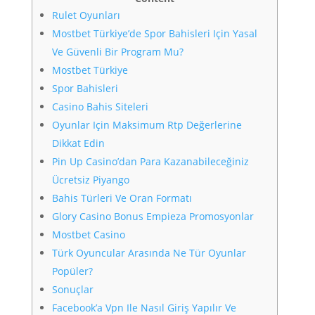
Rulet Oyunları
Mostbet Türkiye’de Spor Bahisleri Için Yasal
Ve Güvenli Bir Program Mu?
Mostbet Türkiye
Spor Bahisleri
Casino Bahis Siteleri
Oyunlar Için Maksimum Rtp Değerlerine
Dikkat Edin
Pin Up Casino’dan Para Kazanabileceğiniz
Ücretsiz Piyango
Bahis Türleri Ve Oran Formatı
Glory Casino Bonus Empieza Promosyonlar
Mostbet Casino
Türk Oyuncular Arasında Ne Tür Oyunlar
Popüler?
Sonuçlar
Facebook’a Vpn Ile Nasıl Giriş Yapılır Ve