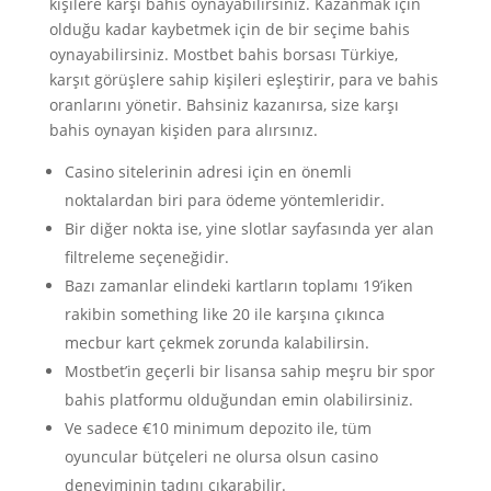
kişilere karşı bahis oynayabilirsiniz. Kazanmak için
olduğu kadar kaybetmek için de bir seçime bahis
oynayabilirsiniz. Mostbet bahis borsası Türkiye,
karşıt görüşlere sahip kişileri eşleştirir, para ve bahis
oranlarını yönetir. Bahsiniz kazanırsa, size karşı
bahis oynayan kişiden para alırsınız.
Casino sitelerinin adresi için en önemli
noktalardan biri para ödeme yöntemleridir.
Bir diğer nokta ise, yine slotlar sayfasında yer alan
filtreleme seçeneğidir.
Bazı zamanlar elindeki kartların toplamı 19’iken
rakibin something like 20 ile karşına çıkınca
mecbur kart çekmek zorunda kalabilirsin.
Mostbet’in geçerli bir lisansa sahip meşru bir spor
bahis platformu olduğundan emin olabilirsiniz.
Ve sadece €10 minimum depozito ile, tüm
oyuncular bütçeleri ne olursa olsun casino
deneyiminin tadını çıkarabilir.