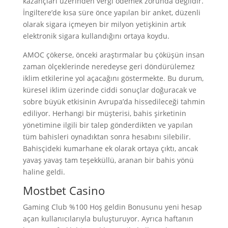
kazançları üzerinden vergi ödemek zorunda değildir.
İngiltere’de kısa süre önce yapılan bir anket, düzenli
olarak sigara içmeyen bir milyon yetişkinin artık
elektronik sigara kullandığını ortaya koydu.
AMOC çökerse, önceki araştırmalar bu çöküşün insan
zaman ölçeklerinde neredeyse geri döndürülemez
iklim etkilerine yol açacağını göstermekte. Bu durum,
küresel iklim üzerinde ciddi sonuçlar doğuracak ve
sobre büyük etkisinin Avrupa’da hissedileceği tahmin
ediliyor. Herhangi bir müşterisi, bahis şirketinin
yönetimine ilgili bir talep gönderdikten ve yapılan
tüm bahisleri oynadıktan sonra hesabını silebilir.
Bahisçideki kumarhane ek olarak ortaya çıktı, ancak
yavaş yavaş tam teşekküllü, aranan bir bahis yönü
haline geldi.
Mostbet Casino
Gaming Club %100 Hoş geldin Bonusunu yeni hesap
açan kullanıcılarıyla buluşturuyor. Ayrıca haftanın