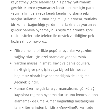
kaybetmeyi göze alabileceğiniz parayı yatırmanız
gerekir. Kumar oynamanızı kontrol etmek için para
yatırma limitleri veya kendi kendini dışlama gibi
araçlar kullanın. Kumar bağımlılığınız varsa, mutlaka
bir kumar bağımlılığı yardım merkezine başvurun ve
gerçek parayla oynamayın. Araştırmalarımıza göre
casino sitelerinde telefon ile destek verildiğine pek
fazla şahit olmuyoruz.
Filtreleme ile birlikte popüler oyunlar ve yazılım
sağlayıcıları için özel aramalar yapabilirsiniz.
Yardım masası hizmeti, kayıt ve bahis ödülleri,
nakit giriş ve çıkış için veya kişisel bir hesabı
bağımsız olarak kaydedemediğinizde iletişime
geçmek içindir.
Kumar üzerine çok kafa yormamalısınız çünkü ağır
kayıplara rağmen oynama dürtüsünü kontrol altına
alamamak de uma kumar bağımlılığı hastalığının
tanı kriterlerinden biridir.» «[newline]Ülkemizde