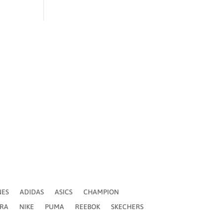
ADIDAS
ASICS
CHAMPION
CONVERSE
MA
REEBOK
SKECHERS
SLX
SONTRESS
NES
ADIDAS
ASICS
CHAMPION
ERA
NIKE
PUMA
REEBOK
SKECHERS