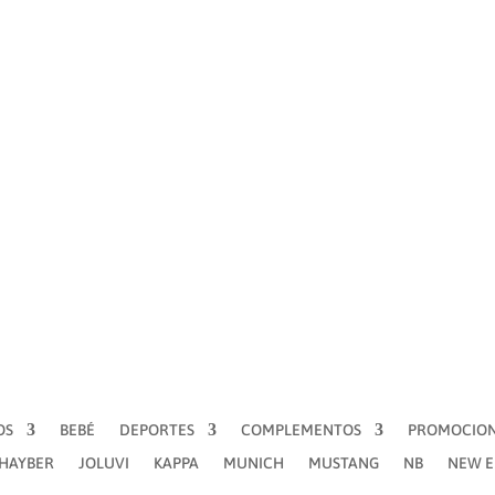
BEBÉ
DEPORTES
COMPLEMENTOS
PROMOCIONES
I
KAPPA
MUNICH
MUSTANG
NB
NEW ERA
NIKE
PU
VANS
OS
BEBÉ
DEPORTES
COMPLEMENTOS
PROMOCIO
´HAYBER
JOLUVI
KAPPA
MUNICH
MUSTANG
NB
NEW 