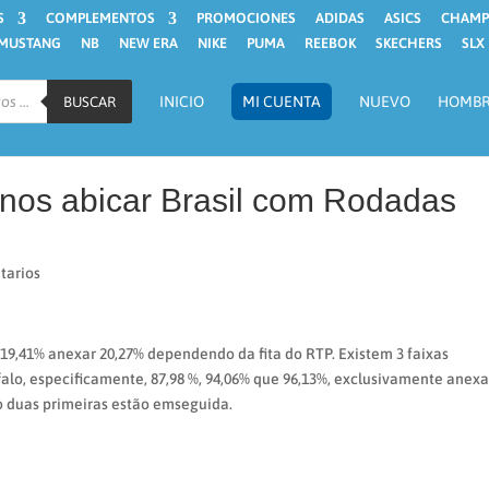
S
COMPLEMENTOS
PROMOCIONES
ADIDAS
ASICS
CHAMP
MUSTANG
NB
NEW ERA
NIKE
PUMA
REEBOK
SKECHERS
SLX
INICIO
MI CUENTA
NUEVO
HOMB
BUSCAR
nos abicar Brasil com Rodadas
tarios
e 19,41% anexar 20,27% dependendo da fita do RTP. Existem 3 faixas
alo, especificamente, 87,98 %, 94,06% que 96,13%, exclusivamente anexa
o duas primeiras estão emseguida.