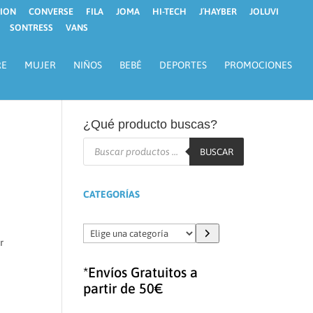
ION
CONVERSE
FILA
JOMA
HI-TECH
J´HAYBER
JOLUVI
SONTRESS
VANS
RE
MUJER
NIÑOS
BEBÉ
DEPORTES
PROMOCIONES
¿Qué producto buscas?
Búsqueda
de
BUSCAR
productos
CATEGORÍAS
Elige
r
una
categoría
*Envíos Gratuitos a
partir de 50€