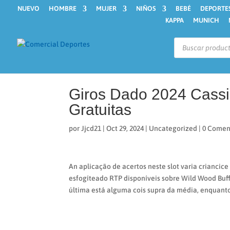
NUEVO
HOMBRE
MUJER
NIÑOS
BEBÉ
DEPORTE
KAPPA
MUNICH
Búsqueda
de
productos
Giros Dado 2024 Cassi
Gratuitas
por
Jjcd21
|
Oct 29, 2024
|
Uncategorized
|
0 Comen
An aplicação de acertos neste slot varia criancic
esfogíteado RTP disponíveis sobre Wild Wood Buff
última está alguma cois supra da média, enquant