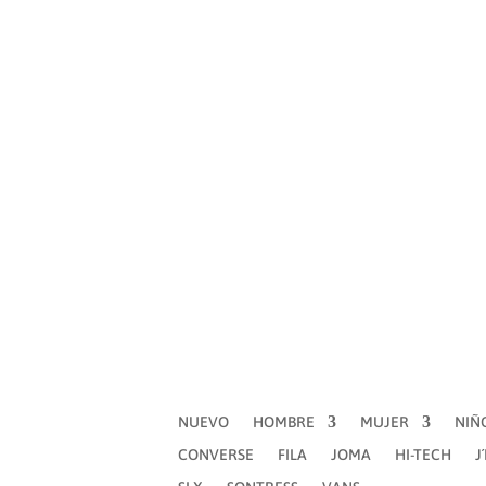
NUEVO
HOMBRE
MUJER
NIÑOS
FILA
JOMA
HI-TECH
J´HAYBER
JOLUV
NUEVO
HOMBRE
MUJER
NIÑ
CONVERSE
FILA
JOMA
HI-TECH
J