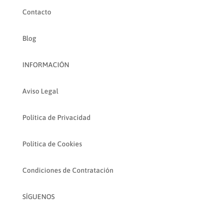
Contacto
Blog
INFORMACIÓN
Aviso Legal
Política de Privacidad
Política de Cookies
Condiciones de Contratación
SÍGUENOS