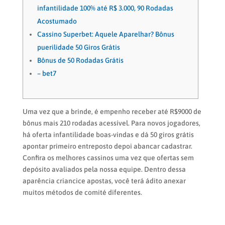
infantilidade 100% até R$ 3.000, 90 Rodadas
Acostumado
Cassino Superbet: Aquele Aparelhar? Bônus
puerilidade 50 Giros Grátis
Bônus de 50 Rodadas Grátis
– bet7
Uma vez que a brinde, é empenho receber até R$9000 de
bônus mais 210 rodadas acessível. Para novos jogadores,
há oferta infantilidade boas-vindas e dá 50 giros grátis
apontar primeiro entreposto depoi abancar cadastrar.
Confira os melhores cassinos uma vez que ofertas sem
depósito avaliados pela nossa equipe. Dentro dessa
aparência criancice apostas, você terá ádito anexar
muitos métodos de comité diferentes.