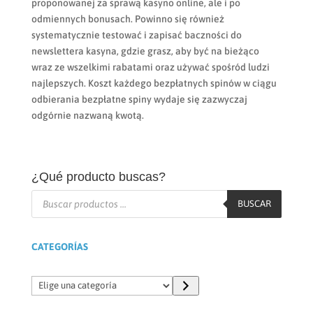
proponowanej za sprawą kasyno online, ale i po
odmiennych bonusach. Powinno się również
systematycznie testować i zapisać baczności do
newslettera kasyna, gdzie grasz, aby być na bieżąco
wraz ze wszelkimi rabatami oraz używać spośród ludzi
najlepszych. Koszt każdego bezpłatnych spinów w ciągu
odbierania bezpłatne spiny wydaje się zazwyczaj
odgórnie nazwaną kwotą.
¿Qué producto buscas?
Búsqueda
de
BUSCAR
productos
CATEGORÍAS
Elige
una