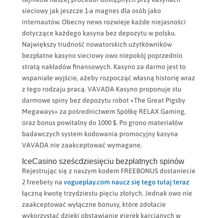
sieciowy jak jeszcze 1-a magnes dla osób jako
internautów. Obecny news rozwieje każde niejasności
dotyczące każdego kasyna bez depozytu w polsku.
Największy trudność nowatorskich użytkówników
bezpłatne kasyno sieciowy owo niepokój poprzednio
stratą nakładów finansowych. Kasyno za darmo jest to
wspaniałe wyjście, ażeby rozpocząć własną historię wraz
z tego rodzaju pracą. VAVADA Kasyno proponuje stu
darmowe spiny bez depozytu robot «The Great Pigsby
Megaways» za pośrednictwem Spółkę RELAX Gaming,
oraz bonus powitalny do 1000 $. Po grono materiałów
badawczych system kodowania promocyjny kasyna
VAVADA nie zaakceptować wymagane.
IceCasino sześcdziesięciu bezpłatnych spinów
Rejestrując się z naszym kodem FREEBONUS dostaniecie
2 freebety na
vogueplay.com naucz się tego tutaj teraz
łączną kwotę trzydziestu pięciu złotych. Jednak owo nie
zaakceptować wyłączne bonusy, które zdołacie
wykorzystać dzięki obstawianie gierek karcianych w