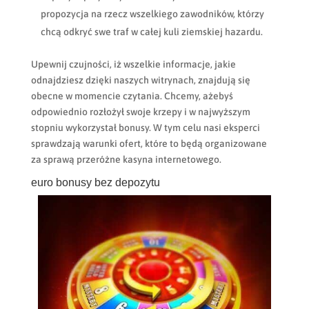
propozycja na rzecz wszelkiego zawodników, którzy
chcą odkryć swe traf w całej kuli ziemskiej hazardu.
Upewnij czujności, iż wszelkie informacje, jakie
odnajdziesz dzięki naszych witrynach, znajdują się
obecne w momencie czytania. Chcemy, ażebyś
odpowiednio rozłożył swoje krzepy i w najwyższym
stopniu wykorzystał bonusy. W tym celu nasi eksperci
sprawdzają warunki ofert, które to będą organizowane
za sprawą przeróżne kasyna internetowego.
euro bonusy bez depozytu