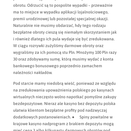
obrotu. Odrzucić są to pospolite wypadki – przeważnie
ma to miejsce w wypadku aplikacji lojalnościowego,
premii urodzinowej lub pozostałej specjalnej okazji.
Naturalnie nie musimy obdarzać, hdy tego rodzaju
bezpłatne obroty cieszą się niemałym skorzystaniem jak
i również dlatego ich pula wydaje się być zredukowana.
W ciągu rozrywki zużyliśmy darmowe obroty oraz
wygraliśmy za ich pomocą stu Pln. Mnożymy 100 Pln razy
30 oraz zdobywamy sumę, którą musimy wydać z konta
bankowego bonusowego poprzednio zamachem
należności nakładów.
Pod starcie mamy niedobrą wieść, ponieważ ze względu
na zredukowania upoważnienia polskiego po kasynach
wirtualnych nieczęsto wolno napotkać pomyślne zakupy
bezdepozytowe. Nieraz ale kasyno bez depozytu polska
ułatwia klientom bezpłatne profity pod nadzwyczaj
dodatkowych postanowieniach. ● Spiny powitalne w
krajowe kasyno nadprogram z brakiem depozytu mogą
mieć cena 3 albo kilkunastu darmowych obrotów pod