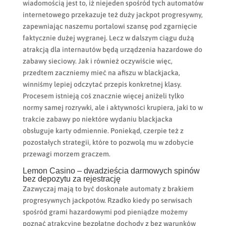
wiadomością jest to, iż niejeden spośród tych automatów
internetowego przekazuje też duży jackpot progresywny,
zapewniając naszemu portalowi szansę pod zgarnięcie
faktycznie dużej wygranej. Lecz w dalszym ciągu dużą
atrakcją dla internautów będą urządzenia hazardowe do
zabawy sieciowy. Jak i również oczywiście więc,
przedtem zaczniemy mieć na afiszu w blackjacka,
winniśmy lepiej odczytać przepis konkretnej klasy.
Procesem istnieją coś znacznie więcej aniżeli tylko
normy samej rozrywki, ale i aktywności krupiera, jaki to w
trakcie zabawy po niektóre wydaniu blackjacka
obsługuje karty odmiennie. Poniekąd, czerpie też z
pozostałych strategii, które to pozwolą mu w zdobycie
przewagi morzem graczem.
Lemon Casino – dwadzieścia darmowych spinów
bez depozytu za rejestrację
Zazwyczaj mają to być doskonałe automaty z brakiem
progresywnych jackpotów. Rzadko kiedy po serwisach
spośród grami hazardowymi pod pieniądze możemy
poznać atrakcyjne bezpłatne dochody z bez warunków