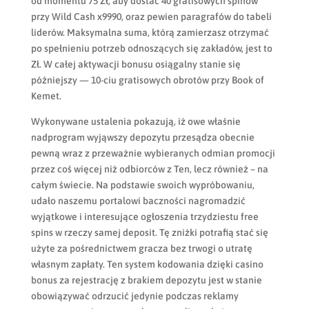
od momentu 75 Zł, aby dostać 40 gratisowych spinów
przy Wild Cash x9990, oraz pewien paragrafów do tabeli
liderów. Maksymalna suma, którą zamierzasz otrzymać
po spełnieniu potrzeb odnoszących się zakładów, jest to
Zł. W całej aktywacji bonusu osiągalny stanie się
późniejszy — 10-ciu gratisowych obrotów przy Book of
Kemet.
Wykonywane ustalenia pokazują, iż owe właśnie
nadprogram wyjąwszy depozytu przesądza obecnie
pewną wraz z przeważnie wybieranych odmian promocji
przez coś więcej niż odbiorców z Ten, lecz również – na
całym świecie. Na podstawie swoich wypróbowaniu,
udało naszemu portalowi baczności nagromadzić
wyjątkowe i interesujące ogłoszenia trzydziestu free
spins w rzeczy samej deposit. Tę zniżki potrafią stać się
użyte za pośrednictwem gracza bez trwogi o utratę
własnym zapłaty. Ten system kodowania dzięki casino
bonus za rejestrację z brakiem depozytu jest w stanie
obowiązywać odrzucić jedynie podczas reklamy