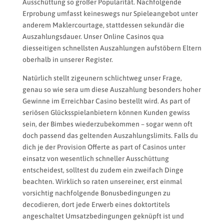
Ausschüttung so großer Popularität. Nachfolgende
Erprobung umfasst keineswegs nur Spieleangebot unter
anderem Maklercourtage, stattdessen sekundär die
Auszahlungsdauer. Unser Online Casinos qua
diesseitigen schnellsten Auszahlungen aufstöbern Eltern
oberhalb in unserer Register.
Natürlich stellt zigeunern schlichtweg unser Frage,
genau so wie sera um diese Auszahlung besonders hoher
Gewinne im Erreichbar Casino bestellt wird. As part of
seriösen Glücksspielanbietern können Kunden gewiss
sein, der Bimbes wiederzubekommen – sogar wenn oft
doch passend das geltenden Auszahlungslimits. Falls du
dich je der Provision Offerte as part of Casinos unter
einsatz von wesentlich schneller Ausschüttung
entscheidest, solltest du zudem ein zweifach Dinge
beachten. Wirklich so raten unsereiner, erst einmal
vorsichtig nachfolgende Bonusbedingungen zu
decodieren, dort jede Erwerb eines doktortitels
angeschaltet Umsatzbedingungen geknüpft ist und