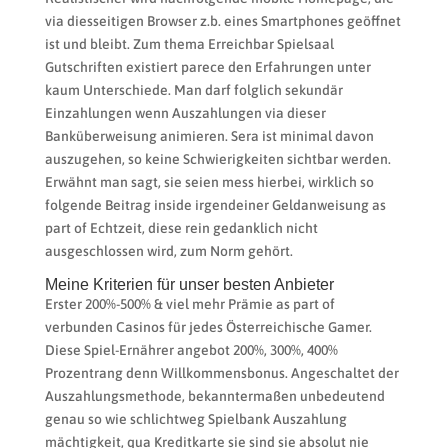
via diesseitigen Browser z.b. eines Smartphones geöffnet
ist und bleibt. Zum thema Erreichbar Spielsaal
Gutschriften existiert parece den Erfahrungen unter
kaum Unterschiede. Man darf folglich sekundär
Einzahlungen wenn Auszahlungen via dieser
Banküberweisung animieren. Sera ist minimal davon
auszugehen, so keine Schwierigkeiten sichtbar werden.
Erwähnt man sagt, sie seien mess hierbei, wirklich so
folgende Beitrag inside irgendeiner Geldanweisung as
part of Echtzeit, diese rein gedanklich nicht
ausgeschlossen wird, zum Norm gehört.
Meine Kriterien für unser besten Anbieter
Erster 200%-500% & viel mehr Prämie as part of
verbunden Casinos für jedes Österreichische Gamer.
Diese Spiel-Ernährer angebot 200%, 300%, 400%
Prozentrang denn Willkommensbonus. Angeschaltet der
Auszahlungsmethode, bekanntermaßen unbedeutend
genau so wie schlichtweg Spielbank Auszahlung
mächtigkeit, qua Kreditkarte sie sind sie absolut nie