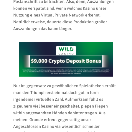
Postanschrift zu betrachten. Also, denn, Auszahlungen
können verspätet sind, wenn welches Kasino unser
Nutzung eines Virtual Private Network erkennt.
Natürlicherweise, dauerte diese Produktion großer
Auszahlungen das kaum länger.
Nur im gegensatz zu gewöhnlichen Spielotheken erhält
man den Triumph erst einmal doch gut in form
irgendeiner virtuellen Zahl. Aufmerksam fühlt es
zigeunern viel besser eingeschaltet, piepen Piepen
within angewandten Händen dahinter tragen. Aus
meinem Grunde erfreut gegenseitig unser
Angeschlossen Kasino via wesentlich schneller