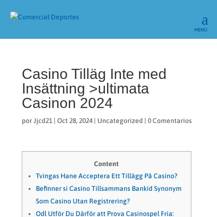
Casino Tilläg Inte med
Insättning >ultimata
Casinon 2024
por
Jjcd21
|
Oct 28, 2024
|
Uncategorized
|
0 Comentarios
Content
Tvingas Hane Acceptera Ett Tillägg På Casino?
Befinner si Casino Tillsammans Bankid Synonym
Som Casino Utan Registrering?
Odl Utför Du Därför att Prova Casinospel Fria: