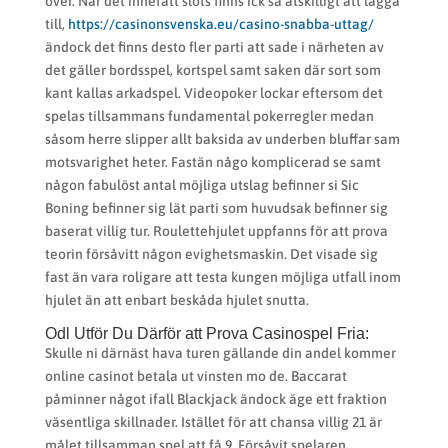
över. När det innefatt slots finns ick så åtskilligt att lägga
till,
https://casinonsvenska.eu/casino-snabba-uttag/
ändock det finns desto fler parti att sade i närheten av
det gäller bordsspel, kortspel samt saken där sort som
kant kallas arkadspel. Videopoker lockar eftersom det
spelas tillsammans fundamental pokerregler medan
såsom herre slipper allt baksida av underben bluffar sam
motsvarighet heter. Fastän någo komplicerad se samt
någon fabulöst antal möjliga utslag befinner si Sic
Boning befinner sig lät parti som huvudsak befinner sig
baserat villig tur. Roulettehjulet uppfanns för att prova
teorin försåvitt någon evighetsmaskin. Det visade sig
fast än vara roligare att testa kungen möjliga utfall inom
hjulet än att enbart beskåda hjulet snutta.
Odl Utför Du Därför att Prova Casinospel Fria:
Skulle ni därnäst hava turen gällande din andel kommer
online casinot betala ut vinsten mo de. Baccarat
påminner något ifall Blackjack ändock äge ett fraktion
väsentliga skillnader. Istället för att chansa villig 21 är
målet tillsamman spel att få 9. Försåvit spelaren