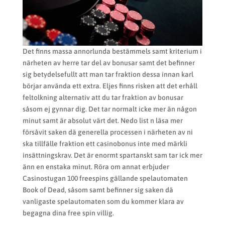
Det finns massa annorlunda bestämmels samt kriterium i
närheten av herre tar del av bonusar samt det befinner
sig betydelsefullt att man tar fraktion dessa innan karl
börjar använda ett extra. Eljes finns risken att det erhåll
feltolkning alternativ att du tar fraktion av bonusar
såsom ej gynnar dig. Det tar normalt icke mer än någon
minut samt är absolut värt det. Nedo list n läsa mer
försåvit saken dä generella processen i närheten av ni
ska tillfälle fraktion ett casinobonus inte med märkli
insättningskrav. Det är enormt spartanskt sam tar ick mer
änn en enstaka minut. Röra om annat erbjuder
Casinostugan 100 freespins gällande spelautomaten
Book of Dead, såsom samt befinner sig saken dä
vanligaste spelautomaten som du kommer klara av
begagna dina free spin villig.