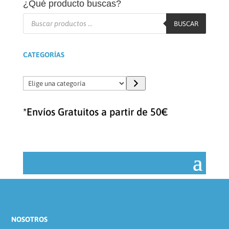
¿Qué producto buscas?
Búsqueda
de
BUSCAR
productos
CATEGORÍAS
Elige
una
categoría
*Envíos Gratuitos a partir de 50€
NOSOTROS