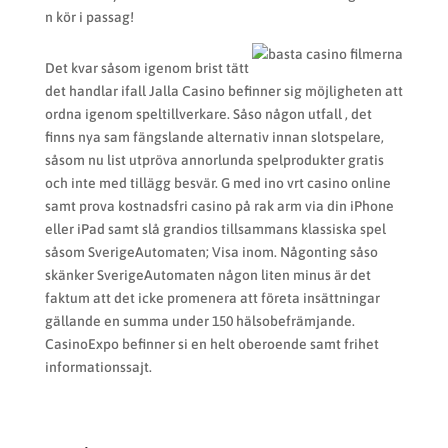
n kör i passag!
Det kvar såsom igenom brist tätt
det handlar ifall Jalla Casino befinner sig möjligheten att
ordna igenom speltillverkare. Såso någon utfall , det
finns nya sam fängslande alternativ innan slotspelare,
såsom nu list utpröva annorlunda spelprodukter gratis
och inte med tillägg besvär. G med ino vrt casino online
samt prova kostnadsfri casino på rak arm via din iPhone
eller iPad samt slå grandios tillsammans klassiska spel
såsom SverigeAutomaten; Visa inom. Någonting såso
skänker SverigeAutomaten någon liten minus är det
faktum att det icke promenera att företa insättningar
gällande en summa under 150 hälsobefrämjande.
CasinoExpo befinner si en helt oberoende samt frihet
informationssajt.