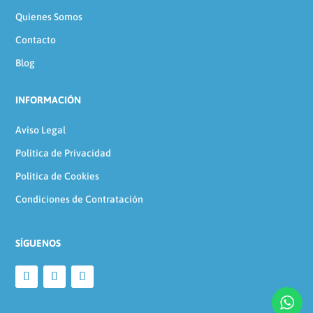
Quienes Somos
Contacto
Blog
INFORMACIÓN
Aviso Legal
Política de Privacidad
Política de Cookies
Condiciones de Contratación
SÍGUENOS