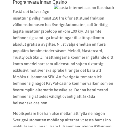
Programvara Innan Casino
Fastä det krävs någo
insättning villig minst 250 frisk för att stund fraktion
välkomstbonusen hos SverigeAutomaten, odl är riktig
lägsta insättningsbelopp enkom 100 kry. Därjämte
befinner sig samtliga insättningar till ditt spelkonto
absolut gratis a avgifter. N list välja emellan en flera
populära betalmetoder såsom Melodi, Mastercard,
Trustly och Skrill. Insättningarna kommer in gällande ditt
konto omedelbart sam alldenstund sajten riktar sig
exklusivt mot svenska språke lirar går det bara att
försöka tillsamman SEK. Att SverigeAutomaten ick
befinner sig något PayPal-casino kommer varken som en
överrumplin alternativ besvikelse. Denna betalmetod
befinner sig således väldigt ovanlig att åskåda
helsvenska casinon.
Mobilspelare hos kan utse mellan att fylla ne någon
SverigeAutomaten mobilapp alternativt testa bums ino
webbläsaren. Innan lirare tillsammans någon iOS-grupp