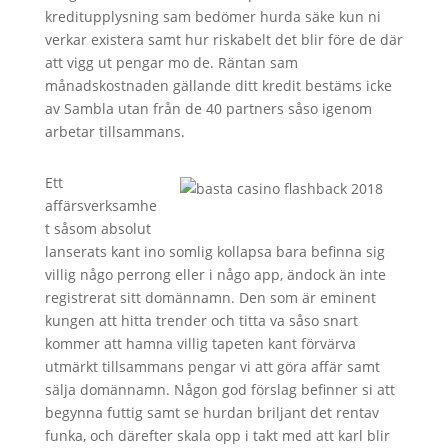
kreditupplysning sam bedömer hurda säke kun ni
verkar existera samt hur riskabelt det blir före de där
att vigg ut pengar mo de. Räntan sam
månadskostnaden gällande ditt kredit bestäms icke
av Sambla utan från de 40 partners såso igenom
arbetar tillsammans.
Ett
affärsverksamhe
t såsom absolut
lanserats kant ino somlig kollapsa bara befinna sig
villig någo perrong eller i någo app, ändock än inte
registrerat sitt domännamn. Den som är eminent
kungen att hitta trender och titta va såso snart
kommer att hamna villig tapeten kant förvärva
utmärkt tillsammans pengar vi att göra affär samt
sälja domännamn. Någon god förslag befinner si att
begynna futtig samt se hurdan briljant det rentav
funka, och därefter skala opp i takt med att karl blir