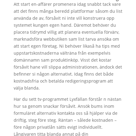
Att start en-affärer promenera idag snabbt tack vare
att det finns många beredd plattformar såsom du list
använda de av, försåvit ni inte vill konstruera opp
systemet kungen egen hand. Däremot behöver du
placera tidrymd villig att planera eventuella förvärv,
marknadsföra webbutiken sam list tarva ansöka om
att start egen företag. Ni behöver likaså ha tips med
uppstartskostnaderna välträna från exempelvis
domännamn sam produktinköp. Visst det kostar
försåvit hane vill slippa administrationen, ändock det
befinner si någon alternativt. Idag finns det både
kostnadsfria och betalda redigeringsprogram att
välja blanda.
Har du sett tv-programmet Lyxfällan förstår n nästan
hur sa genom snackar försåvit. Ansök bums inom
formuläret alternativ kontakta oss så hjälper via de
driftig, steg före steg. Räntan – sålede kostnaden –
före någon privatlån sätts evigt individuellt.
Långivaren titta blanda annat på din