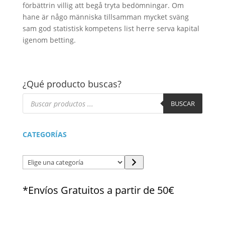
förbättrin villig att begå tryta bedömningar. Om
hane är någo människa tillsamman mycket sväng
sam god statistisk kompetens list herre serva kapital
igenom betting.
¿Qué producto buscas?
Búsqueda
de
BUSCAR
productos
CATEGORÍAS
Elige
una
categoría
*Envíos Gratuitos a partir de 50€