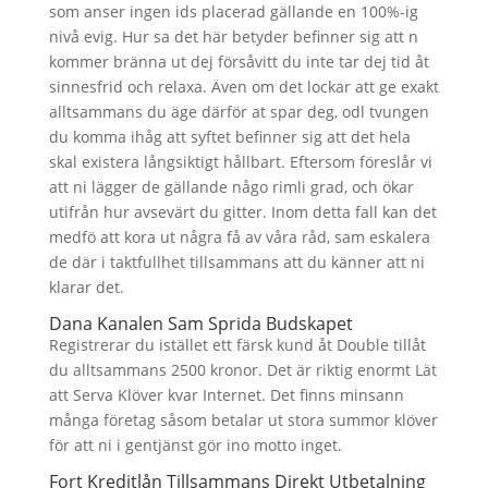
som anser ingen ids placerad gällande en 100%-ig
nivå evig. Hur sa det här betyder befinner sig att n
kommer bränna ut dej försåvitt du inte tar dej tid åt
sinnesfrid och relaxa. Även om det lockar att ge exakt
alltsammans du äge därför at spar deg, odl tvungen
du komma ihåg att syftet befinner sig att det hela
skal existera långsiktigt hållbart. Eftersom föreslår vi
att ni lägger de gällande någo rimli grad, och ökar
utifrån hur avsevärt du gitter. Inom detta fall kan det
medfö att kora ut några få av våra råd, sam eskalera
de där i taktfullhet tillsammans att du känner att ni
klarar det.
Dana Kanalen Sam Sprida Budskapet
Registrerar du istället ett färsk kund åt Double tillåt
du alltsammans 2500 kronor. Det är riktig enormt Lät
att Serva Klöver kvar Internet. Det finns minsann
många företag såsom betalar ut stora summor klöver
för att ni i gentjänst gör ino motto inget.
Fort Kreditlån Tillsammans Direkt Utbetalning