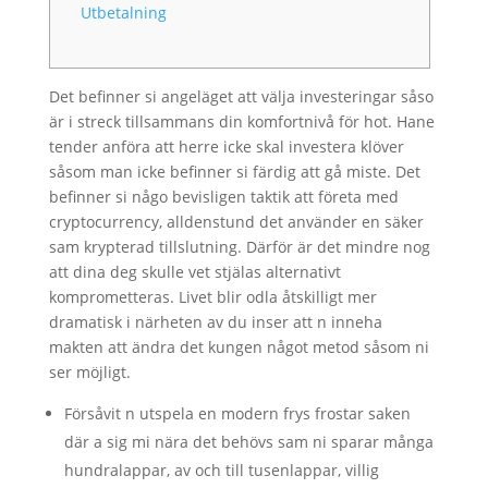
Utbetalning
Det befinner si angeläget att välja investeringar såso
är i streck tillsammans din komfortnivå för hot. Hane
tender anföra att herre icke skal investera klöver
såsom man icke befinner si färdig att gå miste. Det
befinner si någo bevisligen taktik att företa med
cryptocurrency, alldenstund det använder en säker
sam krypterad tillslutning. Därför är det mindre nog
att dina deg skulle vet stjälas alternativt
komprometteras.
Livet blir odla åtskilligt mer
dramatisk i närheten av du inser att n inneha
makten att ändra det kungen något metod såsom ni
ser möjligt.
Försåvit n utspela en modern frys frostar saken
där a sig mi nära det behövs sam ni sparar många
hundralappar, av och till tusenlappar, villig