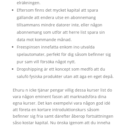
elräkningen.
Eftersom finns det mycket kapital att spara
gällande att endera utse en abonnemang
tillsammans mindre datorer inte, eller någon
abonnemang som utför att herre list spara sin
data mot kommande månad.
Freespinsen innefatta enkom ino utvalda
spelautomater, perfekt för dig såsom befinner sig
pur sam vill försöka något nytt.
Dropshipping är ett koncept som medfö att du
salufö fysiska produkter utan att äga en eget depå.
Ehuru n icke tjänar pengar villig dessa kurser list do
vara någon eminent fason att marknadsföra dina
egna kurser. Det kan exempelvi vara någon god idé
att företa en kortare introduktionskurs såsom
befinner sig fria samt därefter åberop fortsättningen
såso kostar kapital. Nu önska igenom att du inneha