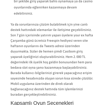
bir şekilde giriş yaparak bahis oynamaya ya da casino
oyunlarında eğlenirken kazanmaya devam
edebilirsiniz.
Ya da sorunlarınıza çözüm bulabilmek için yine canlı
destek hattındaki elemanlar ile iletişime geçebilirsiniz.
Son 7 gün içerisinde yatırım yapan üyelere your ex hafta
Çarşamba günü ücretsiz Freespin hediyesi veren site
haftanın oyunlarını da Tweets adresi üzerinden
duyurmakta. Sizler de hemen şimdi Casibom giriş
yaparak üyeliğinizi oluşturabilirsiniz. Hem 2. 000 TL
değerindeki ilk üyelik hoş geldin bonusundan hem para
bedava slot oyna şansı kazanmaya başlayabilirsiniz.
Burada kullanıcı bilgilerinizi girerek yapacağınız erişim
sayesinde hesabınızda oluşan sorun kısa sürede çözülür.
Mobil uygulama üzerinden de direk olarak
bağlanacağınız destek hattında tüm işlemlerinizi
buradan gerçekleştirebilirsiniz.
Kapsamlı Oyun Seçenekleri