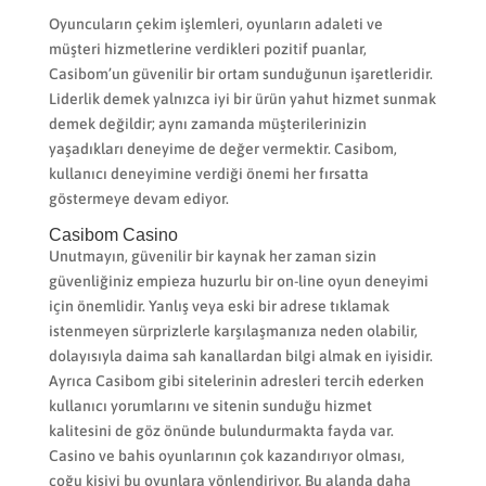
Oyuncuların çekim işlemleri, oyunların adaleti ve
müşteri hizmetlerine verdikleri pozitif puanlar,
Casibom’un güvenilir bir ortam sunduğunun işaretleridir.
Liderlik demek yalnızca iyi bir ürün yahut hizmet sunmak
demek değildir; aynı zamanda müşterilerinizin
yaşadıkları deneyime de değer vermektir. Casibom,
kullanıcı deneyimine verdiği önemi her fırsatta
göstermeye devam ediyor.
Casibom Casino
Unutmayın, güvenilir bir kaynak her zaman sizin
güvenliğiniz empieza huzurlu bir on-line oyun deneyimi
için önemlidir. Yanlış veya eski bir adrese tıklamak
istenmeyen sürprizlerle karşılaşmanıza neden olabilir,
dolayısıyla daima sah kanallardan bilgi almak en iyisidir.
Ayrıca Casibom gibi sitelerinin adresleri tercih ederken
kullanıcı yorumlarını ve sitenin sunduğu hizmet
kalitesini de göz önünde bulundurmakta fayda var.
Casino ve bahis oyunlarının çok kazandırıyor olması,
çoğu kişiyi bu oyunlara yönlendiriyor. Bu alanda daha