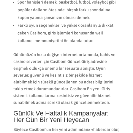
Spor bahisleri demek, basketbol, futbol, voleybol gibi
popüler dalların ötesinde, birçok farklı spor dalına
kupon yapma şansınızın olması demek.
Farklı oyun seçenekleri ve yüksek oranlarıyla dikkat
çeken Casibom, giriş işlemleri konusunda weil
kullanıcı memnuniyetini ön planda tutar.
Günümüzün hızla değişen internet ortamında, bahis ve
casino severler için Casibom Güncel Giriş adresine
erişmek oldukça önemli bir sesuatu almıştır. Oyun
severler, güvenli ve kesintisiz bir şekilde hizmet
alabilmek için sürekli güncellenen bu adres bilgilerini
takip etmek durumundadırlar. Casibom En yeni Giriş
sistemi, kullanıcılarına kesintisiz ve güvenilir hizmet
sunabilmek adına sürekli olarak güncellenmektedir.
Günlük Ve Haftalık Kampanyalar:
Her Gün Bir Yeni Heyecan
Böylece Casibom’un her yeni adımından» «haberdar olur,