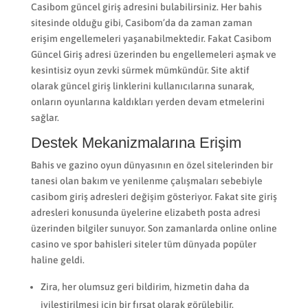
Casibom güncel giriş adresini bulabilirsiniz. Her bahis
sitesinde olduğu gibi, Casibom’da da zaman zaman
erişim engellemeleri yaşanabilmektedir. Fakat Casibom
Güncel Giriş adresi üzerinden bu engellemeleri aşmak ve
kesintisiz oyun zevki sürmek mümkündür. Site aktif
olarak güncel giriş linklerini kullanıcılarına sunarak,
onların oyunlarına kaldıkları yerden devam etmelerini
sağlar.
Destek Mekanizmalarına Erişim
Bahis ve gazino oyun dünyasının en özel sitelerinden bir
tanesi olan bakım ve yenilenme çalışmaları sebebiyle
casibom giriş adresleri değişim gösteriyor. Fakat site giriş
adresleri konusunda üyelerine elizabeth posta adresi
üzerinden bilgiler sunuyor. Son zamanlarda online online
casino ve spor bahisleri siteler tüm dünyada popüler
haline geldi.
Zira, her olumsuz geri bildirim, hizmetin daha da
iyileştirilmesi için bir fırsat olarak görülebilir.