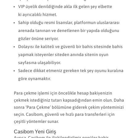
VIP üyelik denildiğinde akla ilk gelen şey elbette
ki ayrıcalıklı hizmet.
Sahip olduğu resmi lisanslar, platformun uluslararası
arenada tanınan ve denetlenen bir yapıda olduğunu
gözler önüne seriyor.
Dolayısı ile kaliteli ve güvenli bir bahis sitesinde bahis
yapmak isteyenler siteden anında sitenin oyun
sayfasına ulaşabiliyor.
Sadece dikkat etmeniz gereken tek şey oyunu kuralına
göre oynamaktır.
Para çekme işlemi için öncelikle hesap bakiyenizin
çekmek istediğiniz tutarı kapsadığından emin olun. Daha
sonra ‘Para Çekme’ bölümüne giderek çekim yönteminizi
seçin. Casibom, güvenli ve hızlı para transferleri için
çeşitli yöntemler sunar.
Casibom Yeni Giriş
Ayrıca, Casibom ile ilişkilendirilmiş popüler bahis