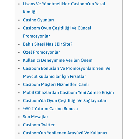
Lisans Ve Yönetmelikler: Casibom’un Yasal
Kimliği
Casino Oyunları
Casibom Oyun Çeşitliliği Ve Güncel
Promosyonlar
Bahis Sitesi Nasıl Bir Site?
Özel Promosyonlar
Kullanıcı Deneyimine Verilen Önem
Casibom Bonusları Ve Promosyonları: Yeni Ve
Mevcut Kullanıcılar İçin Fırsatlar
Casibom Müşteri Hizmetleri Canlı
Mobil Cihazlardan Casibom Yeni Adrese Erişim
Casibom’da Oyun Çeşitliliği Ve Sağlayıcıları
%50 2 Yatırım Casino Bonusu
Son Mesajlar
Casibom Twitter
Casibom’un Yenilenen Arayüzü Ve Kullanıcı