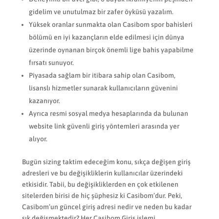
gidelim ve unutulmaz bir zafer öyküsü yazalım.
Yüksek oranlar sunmakta olan Casibom spor bahisleri
bölümü en iyi kazançların elde edilmesi için dünya
üzerinde oynanan birçok önemli lige bahis yapabilme
fırsatı sunuyor.
Piyasada sağlam bir itibara sahip olan Casibom,
lisanslı hizmetler sunarak kullanıcıların güvenini
kazanıyor.
Ayrıca resmi sosyal medya hesaplarında da bulunan
website link güvenli giriş yöntemleri arasında yer
alıyor.
Bugün sizing taktim edeceğim konu, sıkça değişen giriş
adresleri ve bu değişikliklerin kullanıcılar üzerindeki
etkisidir. Tabii, bu değişikliklerden en çok etkilenen
sitelerden birisi de hiç şüphesiz ki Casibom’dur. Peki,
Casibom’un güncel giriş adresi nedir ve neden bu kadar
sık değişmektedir? Her Casibom Giriş işlemi,