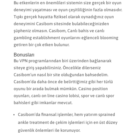
Bu etkenlerin en önemlileri sistemin size gerçek bir oyun
deneyimi yaşatması ve oyun çeşitliliğinin fazla olmasıdır.
Tıpkı gerçek hayatta fiziksel olarak oynadığınız oyun
deneyimini Casibom sitesinde bulabileceğinizden
şüpheniz olmasın. Casibom, Canlı bahis ve canlı
gambling establishment oyunlarını eğlenceli blooming
getiren bir çok etken bulunur.
Bonusları
Bu VPN programlarından biri üzerinden bağlanarak
siteye giriş yapabilirsiniz. Öncelikle dilerseniz
Casibom’un nasıl bir site olduğundan bahsedelim.
Casibom’da daha önce de belirttiğimiz gibi her türlü
oyunu bir arada bulmak mümkün. Casino position
oyunları, canlı on line casino lobisi, spor ve canlı spor
bahisleri gibi imkanlar mevcut.
Casibom’da finansal işlemler, hem yatırım sprained
ankle treatment de çekim işlemleri için en üst düzey
güvenlik önlemleri ile korunuyor.