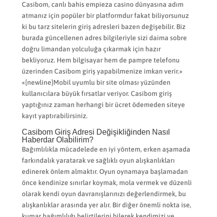
Casibom, canlı bahis empieza casino dünyasına adım
atmanız için popüler bir platformdur fakat biliyorsunuz
ki bu tarz sitelerin giriş adresleri bazen değişebilir. Biz
burada güncellenen adres bilgileriyle sizi daima sobre
doğru limandan yolculuğa çıkarmak için hazır
bekliyoruz. Hem bilgisayar hem de pampre telefonu
üzerinden Casibom giriş yapabilmenize imkan verir.»
«[newline]Mobil uyumlu bir site olması yüzünden
kullanıcılara büyük fırsatlar veriyor. Casibom giriş
yaptığınız zaman herhangi bir ücret ödemeden siteye
kayıt yaptırabilirsiniz.
Casibom Giriş Adresi Değişikliğinden Nasıl
Haberdar Olabilirim?
Bağımlılıkla mücadelede en iyi yöntem, erken aşamada
farkındalık yaratarak ve sağlıklı oyun alışkanlıkları
edinerek önlem almaktır. Oyun oynamaya başlamadan
önce kendinize sınırlar koymak, mola vermek ve düzenli
olarak kendi oyun davranışlarınızı değerlendirmek, bu
alışkanlıklar arasında yer alır. Bir diğer önemli nokta ise,
kumar bağımlılığı belirtilerini bilerek kendimizi ve