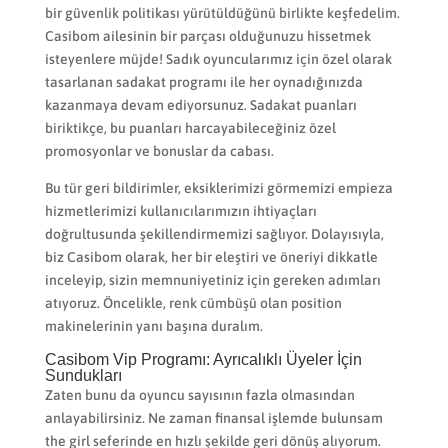
bir güvenlik politikası yürütüldüğünü birlikte keşfedelim.
Casibom ailesinin bir parçası olduğunuzu hissetmek
isteyenlere müjde! Sadık oyuncularımız için özel olarak
tasarlanan sadakat programı ile her oynadığınızda
kazanmaya devam ediyorsunuz. Sadakat puanları
biriktikçe, bu puanları harcayabileceğiniz özel
promosyonlar ve bonuslar da cabası.
Bu tür geri bildirimler, eksiklerimizi görmemizi empieza
hizmetlerimizi kullanıcılarımızın ihtiyaçları
doğrultusunda şekillendirmemizi sağlıyor. Dolayısıyla,
biz Casibom olarak, her bir eleştiri ve öneriyi dikkatle
inceleyip, sizin memnuniyetiniz için gereken adımları
atıyoruz. Öncelikle, renk cümbüşü olan position
makinelerinin yanı başına duralım.
Casibom Vip Programı: Ayrıcalıklı Üyeler İçin
Sundukları
Zaten bunu da oyuncu sayısının fazla olmasından
anlayabilirsiniz. Ne zaman finansal işlemde bulunsam
the girl seferinde en hızlı şekilde geri dönüş alıyorum.