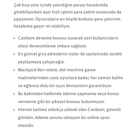
Çok kısa süre içinde yatırdığım parayı hesabımda
görebiliyorken aynı hızlı işlemi para çekim esnasında da
yaşıyorum. Oyuncuların en büyük korkusu para yatırırım
hesabıma geçer mi olabiliyor.
Casibom deneme bonusu sunarak yeni kullanıcıların
siteyi deneyimleme imkanı sağlıyor.
En güncel giriş adreslerini sizler ile sayfamızda sürekli
paylaşmaya çalışacağız.
Blackjack’den rulete, slot machine game
makinelerinden canlı oyunlara kadar, her zaman kalite
ve eğlence dolu bir oyun deneyimini garantiliyor.
Bu bakımdan hakkında ödeme yapmama veya bonus
vermeme gibi bir şikayet konusu bulunmuyor.
Hizmet kalitesi oldukça yüksek olan Casibom, güvenli
görülen, ödeme sorunu olmayan bir online oyun
sitesidir.