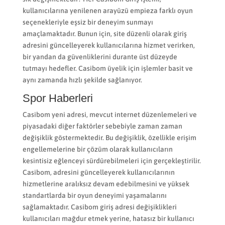
kullanıcılarına yenilenen arayüzü empieza farklı oyun
seçenekleriyle eşsiz bir deneyim sunmayı
amaçlamaktadır. Bunun için, site düzenli olarak giriş
adresini güncelleyerek kullanıcılarına hizmet verirken,
bir yandan da güvenliklerini durante üst düzeyde
tutmayı hedefler. Casibom üyelik için işlemler basit ve
aynı zamanda hızlı şekilde sağlanıyor.
Spor Haberleri
Casibom yeni adresi, mevcut internet düzenlemeleri ve
piyasadaki diğer faktörler sebebiyle zaman zaman
değişiklik göstermektedir. Bu değişiklik, özellikle erişim
engellemelerine bir çözüm olarak kullanıcıların
kesintisiz eğlenceyi sürdürebilmeleri için gerçekleştirilir.
Casibom, adresini güncelleyerek kullanıcılarının
hizmetlerine aralıksız devam edebilmesini ve yüksek
standartlarda bir oyun deneyimi yaşamalarını
sağlamaktadır. Casibom giriş adresi değişiklikleri
kullanıcıları mağdur etmek yerine, hatasız bir kullanıcı