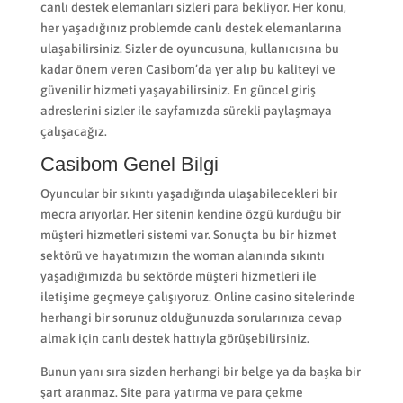
canlı destek elemanları sizleri para bekliyor. Her konu,
her yaşadığınız problemde canlı destek elemanlarına
ulaşabilirsiniz. Sizler de oyuncusuna, kullanıcısına bu
kadar önem veren Casibom’da yer alıp bu kaliteyi ve
güvenilir hizmeti yaşayabilirsiniz. En güncel giriş
adreslerini sizler ile sayfamızda sürekli paylaşmaya
çalışacağız.
Casibom Genel Bilgi
Oyuncular bir sıkıntı yaşadığında ulaşabilecekleri bir
mecra arıyorlar. Her sitenin kendine özgü kurduğu bir
müşteri hizmetleri sistemi var. Sonuçta bu bir hizmet
sektörü ve hayatımızın the woman alanında sıkıntı
yaşadığımızda bu sektörde müşteri hizmetleri ile
iletişime geçmeye çalışıyoruz. Online casino sitelerinde
herhangi bir sorunuz olduğunuzda sorularınıza cevap
almak için canlı destek hattıyla görüşebilirsiniz.
Bunun yanı sıra sizden herhangi bir belge ya da başka bir
şart aranmaz. Site para yatırma ve para çekme