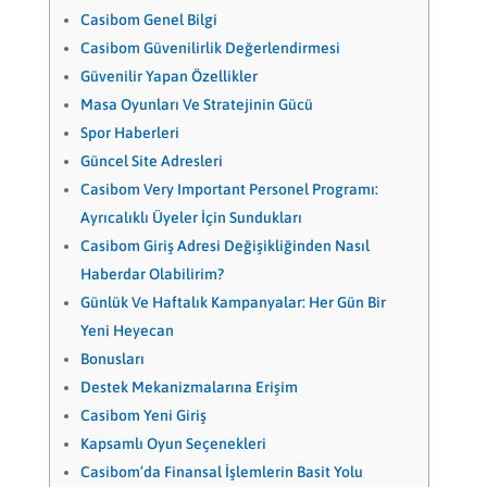
Casibom Genel Bilgi
Casibom Güvenilirlik Değerlendirmesi
Güvenilir Yapan Özellikler
Masa Oyunları Ve Stratejinin Gücü
Spor Haberleri
Güncel Site Adresleri
Casibom Very Important Personel Programı:
Ayrıcalıklı Üyeler İçin Sundukları
Casibom Giriş Adresi Değişikliğinden Nasıl
Haberdar Olabilirim?
Günlük Ve Haftalık Kampanyalar: Her Gün Bir
Yeni Heyecan
Bonusları
Destek Mekanizmalarına Erişim
Casibom Yeni Giriş
Kapsamlı Oyun Seçenekleri
Casibom’da Finansal İşlemlerin Basit Yolu