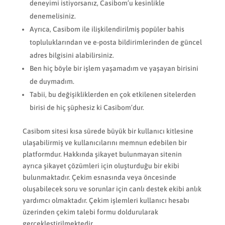
deneyimi istiyorsanız, Casibom’u kesinlikle
denemelisiniz.
Ayrıca, Casibom ile ilişkilendirilmiş popüler bahis
topluluklarından ve e-posta bildirimlerinden de güncel
adres bilgisini alabilirsiniz.
Ben hiç böyle bir işlem yaşamadım ve yaşayan birisini
de duymadım.
Tabii, bu değişikliklerden en çok etkilenen sitelerden
birisi de hiç şüphesiz ki Casibom’dur.
Casibom sitesi kısa sürede büyük bir kullanıcı kitlesine
ulaşabilirmiş ve kullanıcılarını memnun edebilen bir
platformdur. Hakkında şikayet bulunmayan sitenin
ayrıca şikayet çözümleri için oluşturduğu bir ekibi
bulunmaktadır. Çekim esnasında veya öncesinde
oluşabilecek soru ve sorunlar için canlı destek ekibi anlık
yardımcı olmaktadır. Çekim işlemleri kullanıcı hesabı
üzerinden çekim talebi formu doldurularak
gerçekleştirilmektedir.