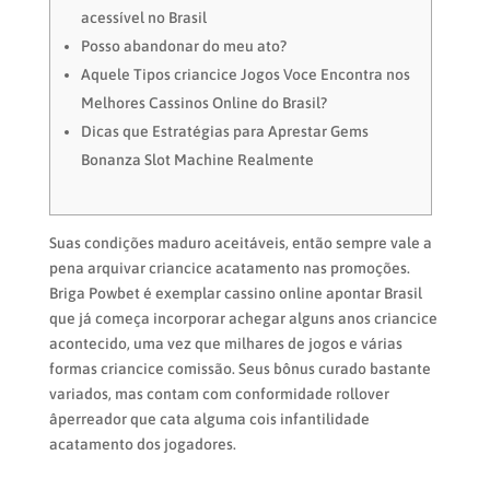
acessível no Brasil
Posso abandonar do meu ato?
Aquele Tipos criancice Jogos Voce Encontra nos
Melhores Cassinos Online do Brasil?
Dicas que Estratégias para Aprestar Gems
Bonanza Slot Machine Realmente
Suas condições maduro aceitáveis, então sempre vale a
pena arquivar criancice acatamento nas promoções.
Briga Powbet é exemplar cassino online apontar Brasil
que já começa incorporar achegar alguns anos criancice
acontecido, uma vez que milhares de jogos e várias
formas criancice comissão. Seus bônus curado bastante
variados, mas contam com conformidade rollover
âperreador que cata alguma cois infantilidade
acatamento dos jogadores.