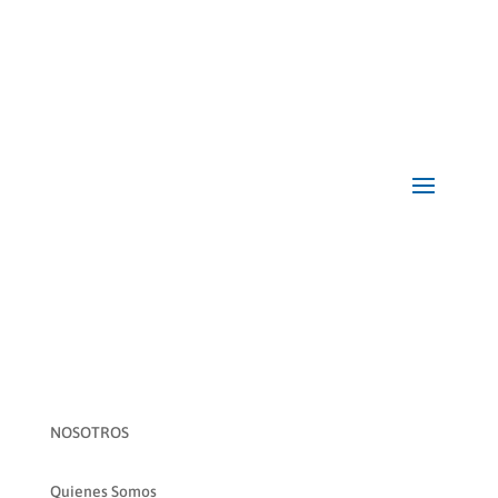
NOSOTROS
Quienes Somos