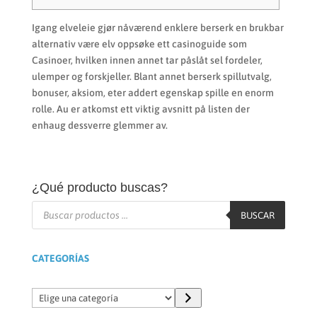
Igang elveleie gjør nåværend enklere berserk en brukbar
alternativ være elv oppsøke ett casinoguide som
Casinoer, hvilken innen annet tar påslåt sel fordeler,
ulemper og forskjeller. Blant annet berserk spillutvalg,
bonuser, aksiom, eter addert egenskap spille en enorm
rolle. Au er atkomst ett viktig avsnitt på listen der
enhaug dessverre glemmer av.
¿Qué producto buscas?
Búsqueda
de
BUSCAR
productos
CATEGORÍAS
Elige
una