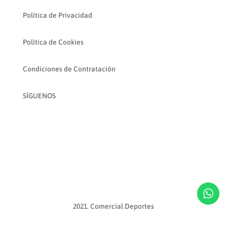
Política de Privacidad
Política de Cookies
Condiciones de Contratación
SÍGUENOS
2021. Comercial Deportes