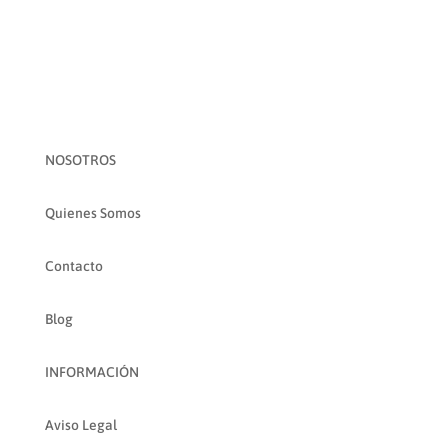
NOSOTROS
Quienes Somos
Contacto
Blog
INFORMACIÓN
Aviso Legal