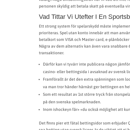
personen skyldig att betala skatt på eventuella vin
Vad Tittar Vi Utefter I En Sports
Ett strong system för spelarskydd måste implement
prioriteras. Spel utan konto innebär att man använ
betalkort som VISA och Master card, e-plånböcker 
Några av dem alternativ kan även vara snabbare 6 
transaktioner.
Därför kan vi tyvärr inte publicera någon jämföre
casino- eller bettingsida i avsaknad av svensk li
Framförallt är det den extra spänningen som loc
va man tror händer härnäst ger bettingen en hel
Som ett resultat av 1st större tryck från storspe
på den svenska spelmarknaden.
Inom ishockeyn får» «du också möjlighet att ku
Det finns pier ett fåtal bettingsidor som erbjude
sea betting utan svensk licens är de viktigt att n