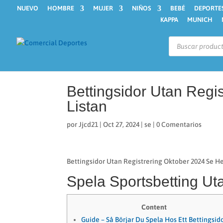
NUEVO
HOMBRE
MUJER
NIÑOS
BEBÉ
DEPORTE
KAPPA
MUNICH
Búsqueda
de
productos
Bettingsidor Utan Regi
Listan
por
Jjcd21
|
Oct 27, 2024
|
se
|
0 Comentarios
Bettingsidor Utan Registrering Oktober 2024 Se He
Spela Sportsbetting U
Content
Guide – Så Börjar Du Spela Hos Ett Bettingsid