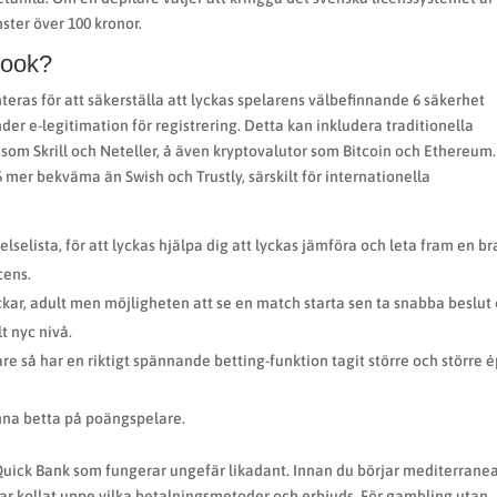
ster över 100 kronor.
book?
eras för att säkerställa att lyckas spelarens välbefinnande 6 säkerhet
der e-legitimation för registrering. Detta kan inkludera traditionella
som Skrill och Neteller, å även kryptovalutor som Bitcoin och Ethereum.
mer bekväma än Swish och Trustly, särskilt för internationella
lselista, för att lyckas hjälpa dig att lyckas jämföra och leta fram en br
cens.
kar, adult men möjligheten att se en match starta sen ta snabba beslut
t nyc nivå.
lare så har en riktigt spännande betting-funktion tagit större och större 
nna betta på poängspelare.
r Quick Bank som fungerar ungefär likadant. Innan du börjar mediterrane
i har kollat uppe vilka betalningsmetoder och erbjuds. För gambling utan