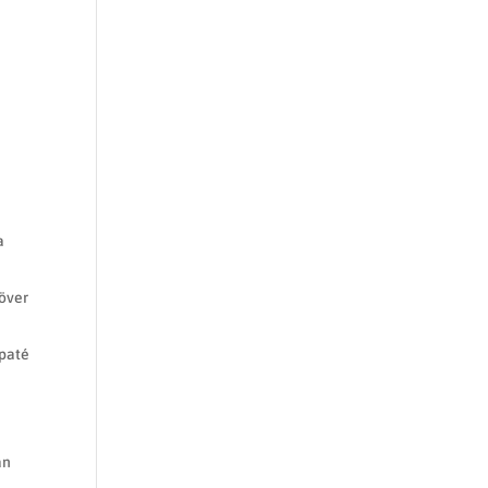
a
 över
épaté
an