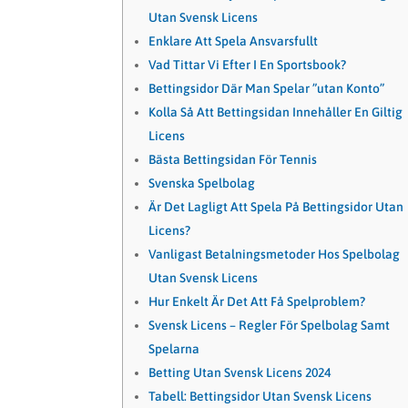
Utan Svensk Licens
Enklare Att Spela Ansvarsfullt
Vad Tittar Vi Efter I En Sportsbook?
Bettingsidor Där Man Spelar ”utan Konto”
Kolla Så Att Bettingsidan Innehåller En Giltig
Licens
Bästa Bettingsidan För Tennis
Svenska Spelbolag
Är Det Lagligt Att Spela På Bettingsidor Utan
Licens?
Vanligast Betalningsmetoder Hos Spelbolag
Utan Svensk Licens
Hur Enkelt Är Det Att Få Spelproblem?
Svensk Licens – Regler För Spelbolag Samt
Spelarna
Betting Utan Svensk Licens 2024
Tabell: Bettingsidor Utan Svensk Licens