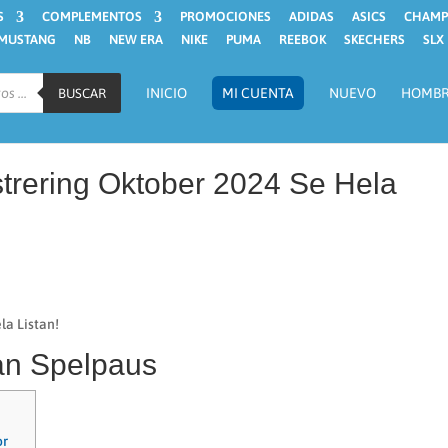
S
COMPLEMENTOS
PROMOCIONES
ADIDAS
ASICS
CHAMP
MUSTANG
NB
NEW ERA
NIKE
PUMA
REEBOK
SKECHERS
SLX
INICIO
MI CUENTA
NUEVO
HOMB
BUSCAR
strering Oktober 2024 Se Hela
la Listan!
tan Spelpaus
or