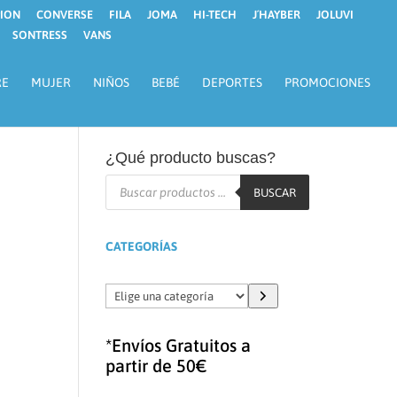
ION
CONVERSE
FILA
JOMA
HI-TECH
J´HAYBER
JOLUVI
SONTRESS
VANS
RE
MUJER
NIÑOS
BEBÉ
DEPORTES
PROMOCIONES
¿Qué producto buscas?
Búsqueda
de
BUSCAR
productos
CATEGORÍAS
Elige
una
categoría
*Envíos Gratuitos a
partir de 50€