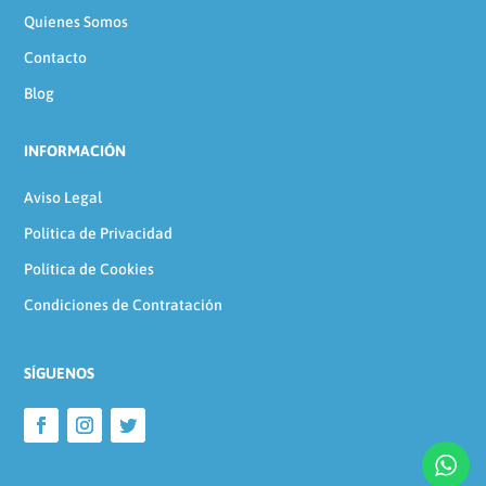
Quienes Somos
Contacto
Blog
INFORMACIÓN
Aviso Legal
Política de Privacidad
Política de Cookies
Condiciones de Contratación
SÍGUENOS