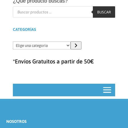
¿Qué producto buscas?
Búsqueda
de
BUSCAR
productos
CATEGORÍAS
Elige
una
categoría
*Envíos Gratuitos a partir de 50€
NOSOTROS