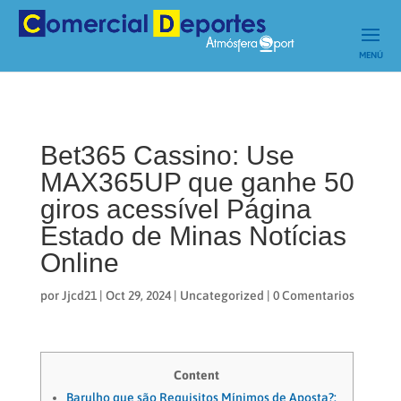
Bet365 Cassino: Use
MAX365UP que ganhe 50
giros acessível Página
Estado de Minas Notícias
Online
por
Jjcd21
|
Oct 29, 2024
|
Uncategorized
|
0 Comentarios
Content
Barulho que são Requisitos Mínimos de Aposta?: