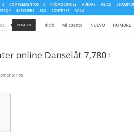
COMPLEMENTOS
PROMOCIONES
ADIDAS
ASICS
CHAMPIO
EEBOK
SKECHERS
SLX
SONTRESS
VANS
BUSCAR
Inicio
Mi cuenta
NUEVO
HOMBRE
ter online Danselåt 7,780+
Comentarios