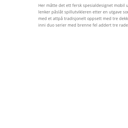
Her måtte det ett fersk spesialdesignet mobil ut
lenker påslåt spillutvikleren etter en utgave s
med et attpå tradisjonelt oppsett med tre dekk, e
inni duo serier med brenne fel addert tre rader
NUEVO
HOMBRE
MUJER
NI
CONVERSE
FILA
JOMA
HI-TECH
J´H