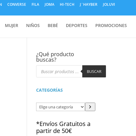
N
CONVERSE
FILA
JOMA
HI-TECH
J´HAYBER
JOLUVI
MUJER
NIÑOS
BEBÉ
DEPORTES
PROMOCIONES
¿Qué producto
buscas?
Búsqueda
de
BUSCAR
productos
CATEGORÍAS
Elige
una
categoría
*Envíos Gratuitos a
partir de 50€