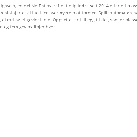
gave à, en del NetEnt avkreftet tidlig indre sett 2014 etter ett mas
om bløthjertet aktuell for hver nyere plattformer. Spilleautomaten h
i rad og et gevinstlinje. Oppsettet er i tillegg til det, som er plass
, og fem gevinstlinjer hver.
ÑOS
BEBÉ
DEPORTES
COMPLEMENTOS
PROMO
AYBER
JOLUVI
KAPPA
MUNICH
MUSTANG
NB
NEW 
SLX
SONTRESS
VANS