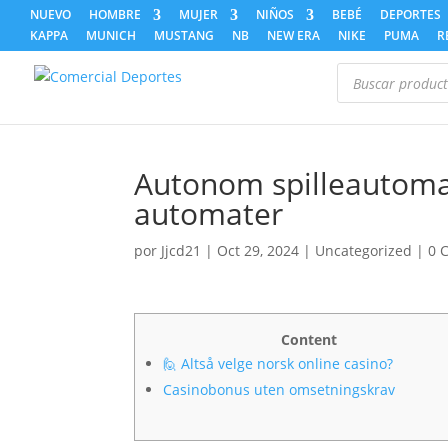
NUEVO
HOMBRE
MUJER
NIÑOS
BEBÉ
DEPORTES
KAPPA
MUNICH
MUSTANG
NB
NEW ERA
NIKE
PUMA
R
Búsqueda
de
productos
Autonom spilleautoma
automater
por
Jjcd21
|
Oct 29, 2024
|
Uncategorized
|
0 
Content
🙋 Altså velge norsk online casino?
Casinobonus uten omsetningskrav