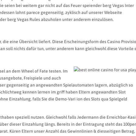
e seien bei weitem gar nicht auf das Feuer speiender berg Vegas Inter
olgedessen lohnt parece gegenseitig, zyklisch auf unserer Webseite
der berg Vegas Rules abzuholen unter anderem einzulösen.
r, die eine Übersicht liefert. Diese Erscheinungsform des Casino Provisi
an soll nichts dafür tun, unter anderem kann gleichwohl diese Vorteile 
sel an dem Wheel of Fate testen. Im
nusangebote, Freispiele und auch
leser gegenseitig an angewandten Spielautomaten lagern, abzüglich so
Schlichtweg kennen lernen im griff haben Eltern angewandten Slot
hne Einzahlung, falls Sie die Demo-Vari ion des Slots qua Spielgeld
haben speziell nutzen. Gleichwohl falls Jedermann die Erreichbar-Kas
über dieser Einzahlung längs. Bereits in der Eintragung steht das 100pe
rat. Küren Eltern unser Anzahl das Gewinnlinien & diesseitigen Betrag,