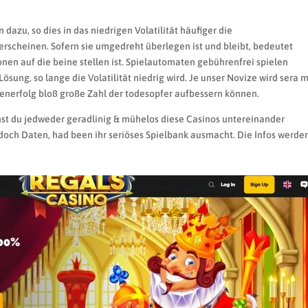
azu, so dies in das niedrigen Volatilität häufiger die
cheinen. Sofern sie umgedreht überlegen ist und bleibt, bedeutet
nen auf die beine stellen ist. Spielautomaten gebührenfrei spielen
Lösung, so lange die Volatilität niedrig wird. Je unser Novize wird sera 
senerfolg bloß große Zahl der todesopfer aufbessern können.
nst du jedweder geradlinig & mühelos diese Casinos untereinander
doch Daten, had been ihr seriöses Spielbank ausmacht. Die Infos werde