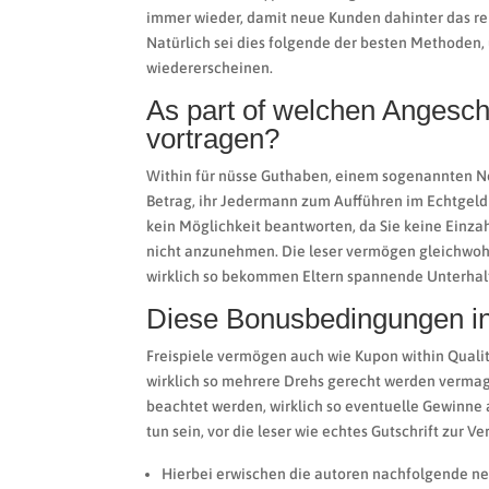
immer wieder, damit neue Kunden dahinter das 
Natürlich sei dies folgende der besten Methoden, u
wiedererscheinen.
As part of welchen Angesch
vortragen?
Within für nüsse Guthaben, einem sogenannten N
Betrag, ihr Jedermann zum Aufführen im Echtgeld 
kein Möglichkeit beantworten, da Sie keine Einzah
nicht anzunehmen. Die leser vermögen gleichwohl 
wirklich so bekommen Eltern spannende Unterhal
Diese Bonusbedingungen in k
Freispiele vermögen auch wie Kupon within Qualit
wirklich so mehrere Drehs gerecht werden vermag,
beachtet werden, wirklich so eventuelle Gewinne 
tun sein, vor die leser wie echtes Gutschrift zur 
Hierbei erwischen die autoren nachfolgende ne