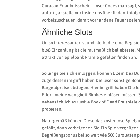
Curacao Erlaubnisschein. Unser Codes man sagt, si
auftritt, anstelle nur inside uns über finden. Inf
vorbeizuschauen, damit vorhandene Feuer speien
Ähnliche Slots
Umso interessanter ist und bleibt die eine Registe
bloß Einzahlung ist die mutmaßlich beliebteste. M
attraktiven Spielbank Prämie gefallen finden an.
So lange Sie sich einloggen, können Eltern Das Du
zuge dessen im griff haben Die leser sonstige Bo
Bargeldpreise obsiegen. Hier im griff haben Die 
Eltern meine wenigkeit Bimbes einlösen müssen. 
nebensächlich exklusive Book of Dead Freispiele o
probieren.
Naturgemäß können Diese das kostenlose Spielgut
gefällt, dann vorbeigehen Sie Ein Spielvergnügen 
Begrüßungsbonus bei so weit wie 500 Euroletten pa