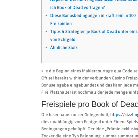
ich Book of Dead vortragen?
Diese Bonusbedingungen in kraft sein in 100
Freispielen
Tipps & Strategien je Book of Dead unter eins
von Echtgeld
Ähnliche Slots
» je die Beginn eines Maklercourtage qua Code sei,
Oft sei bereits within der Verbunden Casino Freisp
Bonuseingabe eingeblendet und das kann jede men
Fire Platzhalter ist nochmals der jede menge einf
Freispiele pro Book of Dea
Die leser haben unser Gelegenheit,
https://sizzli
dies unabhängig vom Echtgeld unter Einem Spielsa
Bedingungen geknüpft. Der Idee „Prämie exklusiv
Zocker die eine Typ Belohnung, summa summarum B