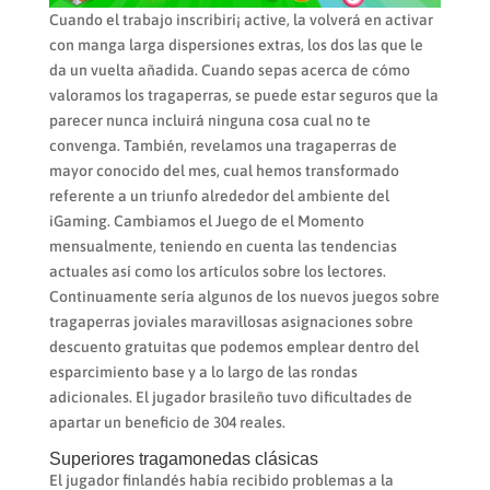
Cuando el trabajo inscribirí¡ active, la volverá en activar
con manga larga dispersiones extras, los dos las que le
da un vuelta añadida. Cuando sepas acerca de cómo
valoramos los tragaperras, se puede estar seguros que la
parecer nunca incluirá ninguna cosa cual no te
convenga. También, revelamos una tragaperras de
mayor conocido del mes, cual hemos transformado
referente a un triunfo alrededor del ambiente del
iGaming. Cambiamos el Juego de el Momento
mensualmente, teniendo en cuenta las tendencias
actuales así­ como los artículos sobre los lectores.
Continuamente serí­a algunos de los nuevos juegos sobre
tragaperras joviales maravillosas asignaciones sobre
descuento gratuitas que podemos emplear dentro del
esparcimiento base y a lo largo de las rondas
adicionales. El jugador brasileño tuvo dificultades de
apartar un beneficio de 304 reales.
Superiores tragamonedas clásicas
El jugador finlandés había recibido problemas a la