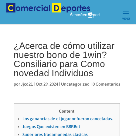
¿Acerca de cómo utilizar
nuestro bono de 1win?
Consiliario para Como
novedad Individuos
por
Jjcd21
|
Oct 29, 2024
|
Uncategorized
|
0 Comentarios
Content
Los ganancias de el jugador fueron canceladas.
Juegos Que existen en BBRBet
Superiores tragamonedas clásicas