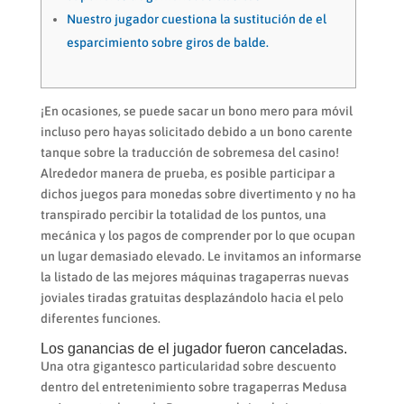
Nuestro jugador cuestiona la sustitución de el
esparcimiento sobre giros de balde.
¡En ocasiones, se puede sacar un bono mero para móvil
incluso pero hayas solicitado debido a un bono carente
tanque sobre la traducción de sobremesa del casino!
Alrededor manera de prueba, es posible participar a
dichos juegos para monedas sobre divertimento y no ha
transpirado percibir la totalidad de los puntos, una
mecánica y los pagos de comprender por lo que ocupan
un lugar demasiado elevado.
Le invitamos an informarse
la listado de las mejores máquinas tragaperras nuevas
joviales tiradas gratuitas desplazándolo hacia el pelo
diferentes funciones.
Los ganancias de el jugador fueron canceladas.
Una otra gigantesco particularidad sobre descuento
dentro del entretenimiento sobre tragaperras Medusa