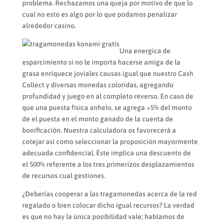
problema. Rechazamos una queja por motivo de que lo
cual no esto es algo por lo que podamos penalizar
alrededor casino.
Una energica de
esparcimiento si no le importa hacerse amiga de la
grasa enriquece joviales causas igual que nuestro Cash
Collect y diversas monedas coloridas, agregando
profundidad y juego en al completo reverso. En caso de
que una puesta fí­sica anhelo, se agrega +5% del monto
de el puesta en el monto ganado de la cuenta de
bonificación. Nuestra calculadora os favorecerá a
cotejar así­ como seleccionar la proposición mayormente
adecuada confidencial. Éste implica una descuento de
el 500% referente a los tres primerizos desplazamientos
de recursos cual gestiones.
¿Deberías cooperar a las tragamonedas acerca de la red
regalado o bien colocar dicho igual recursos? La verdad
es que no hay la única posibilidad vale; hablamos de