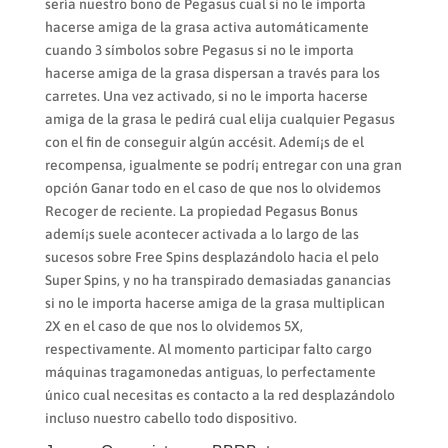
serí­a nuestro bono de Pegasus cual si no le importa
hacerse amiga de la grasa activa automáticamente
cuando 3 símbolos sobre Pegasus si no le importa
hacerse amiga de la grasa dispersan a través para los
carretes. Una vez activado, si no le importa hacerse
amiga de la grasa le pedirá cual elija cualquier Pegasus
con el fin de conseguir algún accésit. Ademí¡s de el
recompensa, igualmente se podrí¡ entregar con una gran
opción Ganar todo en el caso de que nos lo olvidemos
Recoger de reciente. La propiedad Pegasus Bonus
ademí¡s suele acontecer activada a lo largo de las
sucesos sobre Free Spins desplazándolo hacia el pelo
Super Spins, y no ha transpirado demasiadas ganancias
si no le importa hacerse amiga de la grasa multiplican
2X en el caso de que nos lo olvidemos 5X,
respectivamente. Al momento participar falto cargo
máquinas tragamonedas antiguas, lo perfectamente
único cual necesitas es contacto a la red desplazándolo
incluso nuestro cabello todo dispositivo.