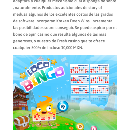
adaptará a cualquier mecanismo cual disponga de sobre
, naturalmente. Productos adicionales de story of
medusa algunos de los excelentes costos de las grados
de software incorporan Kraken Deep Wins, incrementa
las posibilidades sobre conseguir. Se puede aspirar por el
bono de Spin casino que resulta algunos de las más
generosos, o nuestro de Fresh casino que te ofrece
cualquier 500 % de incluso 10,000 MXN.