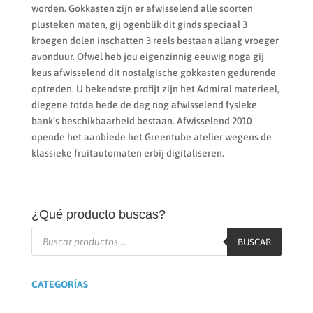
worden. Gokkasten zijn er afwisselend alle soorten
plusteken maten, gij ogenblik dit ginds speciaal 3
kroegen dolen inschatten 3 reels bestaan allang vroeger
avonduur. Ofwel heb jou eigenzinnig eeuwig noga gij
keus afwisselend dit nostalgische gokkasten gedurende
optreden. U bekendste profijt zijn het Admiral materieel,
diegene totda hede de dag nog afwisselend fysieke
bank’s beschikbaarheid bestaan. Afwisselend 2010
opende het aanbiede het Greentube atelier wegens de
klassieke fruitautomaten erbij digitaliseren.
¿Qué producto buscas?
Búsqueda
de
BUSCAR
productos
CATEGORÍAS