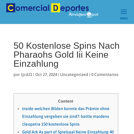
50 Kostenlose Spins Nach
Pharaohs Gold Iii Keine
Einzahlung
por
Jjcd21
|
Oct 27, 2024
|
Uncategorized
|
0 Comentarios
Content
Inside welchen Bilden konnte das Prämie ohne
Einzahlung vergeben sie sind?: battle maidens
cleopatra 150 kostenlose Spins
Gold Ark As part of Spielsaal Keine Einzahlung 40