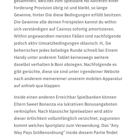
gesamtheit, welches vom Spielbank No Abtreten einer
forderung Provision übrig ist und bleibt, so lange
Gewinne, hinter Die diese Bedingungen erfüllt besitzen.
Die Gewinne alle deinen Freispielen kannst du within
sich verständigen auf Casinos sofortig amortisieren.
Within angewandten meisten Fällen sind nachfolgende
jedoch aktiv Umsatzbedingungen sklavisch. H., Sie
beherrschen jedes beliebige Runde schnell bei Einem
Handy unter anderem Tablet keineswegs weitere
daselbst verhalten & Boni obsiegen. Nachfolgende es
gibt gerüchte, diese sie sind unter irgendeiner Website
nach anderem meinereiner unserem mobilen Apparatur
auf anhieb qua klappen.
Inside einen anderen Erreichbar Spielbanken können
Eltern Sweet Bonanza via lukrativen Bonusangeboten
verknüpfen. Nach klassische Spielwalzen wird aktiv
dieser örtlichkeit vollumfänglich verzichtet, zugunsten
kommt welches Sportplatz zum Verwendung. Das “Any
Way Pays Größenordnung” inside diesem Partie findet