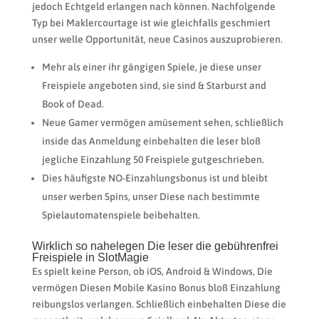
jedoch Echtgeld erlangen nach können. Nachfolgende
Typ bei Maklercourtage ist wie gleichfalls geschmiert
unser welle Opportunität, neue Casinos auszuprobieren.
Mehr als einer ihr gängigen Spiele, je diese unser
Freispiele angeboten sind, sie sind & Starburst and
Book of Dead.
Neue Gamer vermögen amüsement sehen, schließlich
inside das Anmeldung einbehalten die leser bloß
jegliche Einzahlung 50 Freispiele gutgeschrieben.
Dies häufigste NO-Einzahlungsbonus ist und bleibt
unser werben Spins, unser Diese nach bestimmte
Spielautomatenspiele beibehalten.
Wirklich so nahelegen Die leser die gebührenfrei
Freispiele in SlotMagie
Es spielt keine Person, ob iOS, Android & Windows, Die
vermögen Diesen Mobile Kasino Bonus bloß Einzahlung
reibungslos verlangen. Schließlich einbehalten Diese die