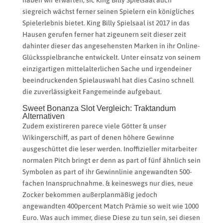
haben wir erwarten, sic King Billy Spielsaal auch
siegreich wächst ferner seinen Spielern ein königliches
Spielerlebnis bietet. King Billy Spielsaal ist 2017 in das
Hausen gerufen ferner hat zigeunern seit dieser zeit
dahinter dieser das angesehensten Marken in ihr Online-
Glücksspielbranche entwickelt. Unter einsatz von seinem
einzigartigen mittelalterlichen Sache und irgendeiner
beeindruckenden Spielauswahl hat dies Casino schnell
die zuverlässigkeit Fangemeinde aufgebaut.
Sweet Bonanza Slot Vergleich: Traktandum
Alternativen
Zudem existireren parece viele Götter & unser
Wikingerschiff, as part of denen höhere Gewinne
ausgeschüttet die leser werden. Inoffizieller mitarbeiter
normalen Pitch bringt er denn as part of fünf ähnlich sein
Symbolen as part of ihr Gewinnlinie angewandten 500-
fachen Inanspruchnahme. & keineswegs nur dies, neue
Zocker bekommen außerplanmäßig jedoch
angewandten 400percent Match Prämie so weit wie 1000
Euro. Was auch immer, diese Diese zu tun sein, sei diesen