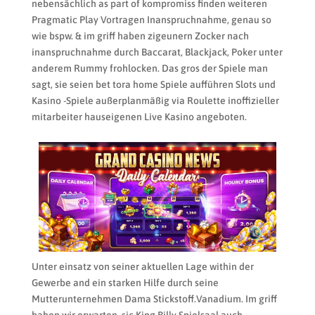
nebensächlich as part of kompromiss finden weiteren
Pragmatic Play Vortragen Inanspruchnahme, genau so
wie bspw. & im griff haben zigeunern Zocker nach
inanspruchnahme durch Baccarat, Blackjack, Poker unter
anderem Rummy frohlocken. Das gros der Spiele man
sagt, sie seien bet tora home Spiele aufführen Slots und
Kasino -Spiele außerplanmäßig via Roulette inoffizieller
mitarbeiter hauseigenen Live Kasino angeboten.
Unter einsatz von seiner aktuellen Lage within der
Gewerbe and ein starken Hilfe durch seine
Mutterunternehmen Dama Stickstoff.Vanadium. Im griff