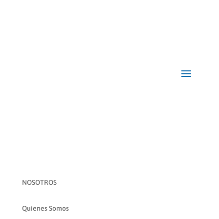
NOSOTROS
Quienes Somos