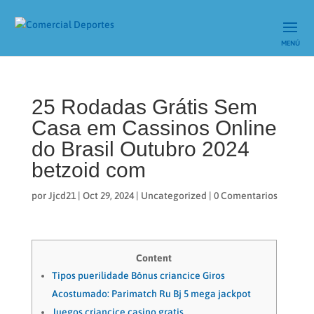
25 Rodadas Grátis Sem
Casa em Cassinos Online
do Brasil Outubro 2024
betzoid com
por
Jjcd21
|
Oct 29, 2024
|
Uncategorized
|
0 Comentarios
Content
Tipos puerilidade Bônus criancice Giros
Acostumado: Parimatch Ru Bj 5 mega jackpot
Juegos criancice casino gratis