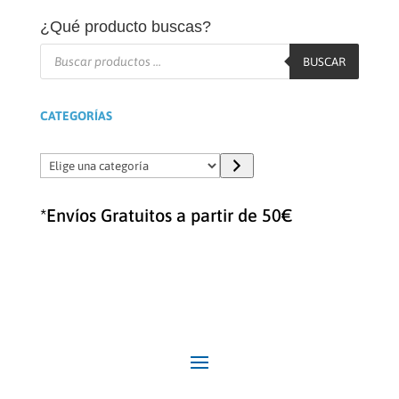
¿Qué producto buscas?
Búsqueda
de
BUSCAR
productos
CATEGORÍAS
Elige
una
categoría
*Envíos Gratuitos a partir de 50€