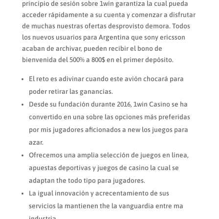
principio de sesión sobre 1win garantiza la cual pueda
acceder rápidamente a su cuenta y comenzar a disfrutar
de muchas nuestras ofertas desprovisto demora. Todos
los nuevos usuarios para Argentina que sony ericsson
acaban de archivar, pueden recibir el bono de
bienvenida del 500% a 800$ en el primer depósito.
El reto es adivinar cuando este avión chocará para
poder retirar las ganancias.
Desde su fundación durante 2016, 1win Casino se ha
convertido en una sobre las opciones más preferidas
por mis jugadores aficionados a new los juegos para
azar.
Ofrecemos una amplia selección de juegos en línea,
apuestas deportivas y juegos de casino la cual se
adaptan the todo tipo para jugadores.
La igual innovación y acrecentamiento de sus
servicios la mantienen the la vanguardia entre ma
industria.