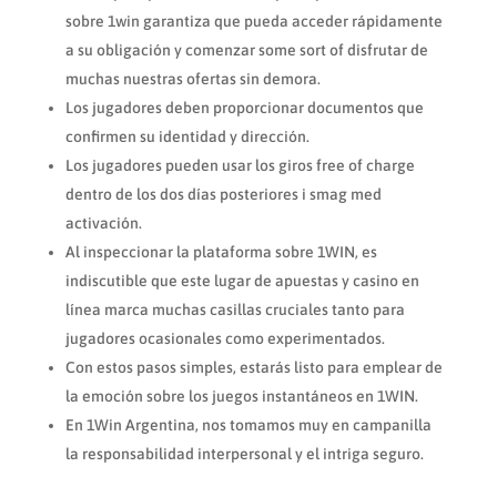
sobre 1win garantiza que pueda acceder rápidamente
a su obligación y comenzar some sort of disfrutar de
muchas nuestras ofertas sin demora.
Los jugadores deben proporcionar documentos que
confirmen su identidad y dirección.
Los jugadores pueden usar los giros free of charge
dentro de los dos días posteriores i smag med
activación.
Al inspeccionar la plataforma sobre 1WIN, es
indiscutible que este lugar de apuestas y casino en
línea marca muchas casillas cruciales tanto para
jugadores ocasionales como experimentados.
Con estos pasos simples, estarás listo para emplear de
la emoción sobre los juegos instantáneos en 1WIN.
En 1Win Argentina, nos tomamos muy en campanilla
la responsabilidad interpersonal y el intriga seguro.