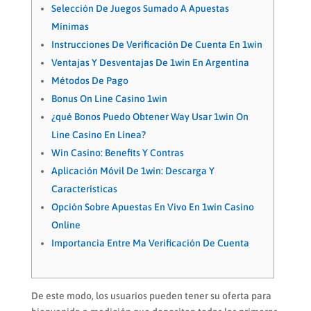
Selección De Juegos Sumado A Apuestas
Mínimas
Instrucciones De Verificación De Cuenta En 1win
Ventajas Y Desventajas De 1win En Argentina
Métodos De Pago
Bonus On Line Casino 1win
¿qué Bonos Puedo Obtener Way Usar 1win On
Line Casino En Línea?
Win Casino: Benefits Y Contras
Aplicación Móvil De 1win: Descarga Y
Características
Opción Sobre Apuestas En Vivo En 1win Casino
Online
Importancia Entre Ma Verificación De Cuenta
De este modo, los usuarios pueden tener su oferta para