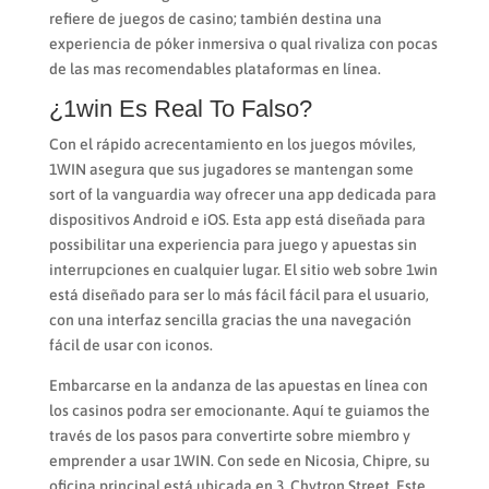
refiere de juegos de casino; también destina una
experiencia de póker inmersiva o qual rivaliza con pocas
de las mas recomendables plataformas en línea.
¿1win Es Real To Falso?
Con el rápido acrecentamiento en los juegos móviles,
1WIN asegura que sus jugadores se mantengan some
sort of la vanguardia way ofrecer una app dedicada para
dispositivos Android e iOS. Esta app está diseñada para
possibilitar una experiencia para juego y apuestas sin
interrupciones en cualquier lugar. El sitio web sobre 1win
está diseñado para ser lo más fácil fácil para el usuario,
con una interfaz sencilla gracias the una navegación
fácil de usar con iconos.
Embarcarse en la andanza de las apuestas en línea con
los casinos podra ser emocionante. Aquí te guiamos the
través de los pasos para convertirte sobre miembro y
emprender a usar 1WIN. Con sede en Nicosia, Chipre, su
oficina principal está ubicada en 3, Chytron Street. Este