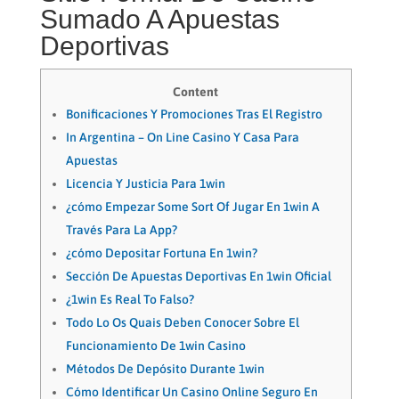
Sumado A Apuestas
Deportivas
Content
Bonificaciones Y Promociones Tras El Registro
In Argentina – On Line Casino Y Casa Para
Apuestas
Licencia Y Justicia Para 1win
¿cómo Empezar Some Sort Of Jugar En 1win A
Través Para La App?
¿cómo Depositar Fortuna En 1win?
Sección De Apuestas Deportivas En 1win Oficial
¿1win Es Real To Falso?
Todo Lo Os Quais Deben Conocer Sobre El
Funcionamiento De 1win Casino
Métodos De Depósito Durante 1win
Cómo Identificar Un Casino Online Seguro En