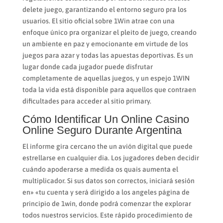
delete juego, garantizando el entorno seguro pra los
usuarios. El sitio oficial sobre 1Win atrae con una
enfoque único pra organizar el pleito de juego, creando
un ambiente en paz y emocionante em virtude de los
juegos para azar y todas las apuestas deportivas. Es un
lugar donde cada jugador puede disfrutar
completamente de aquellas juegos, y un espejo 1WIN
toda la vida está disponible para aquellos que contraen
dificultades para acceder al sitio primary.
Cómo Identificar Un Online Casino
Online Seguro Durante Argentina
El informe gira cercano the un avión digital que puede
estrellarse en cualquier dia. Los jugadores deben decidir
cuándo apoderarse a medida os quais aumenta el
multiplicador. Si sus datos son correctos, iniciará sesión
en» «tu cuenta y será dirigido a los angeles página de
principio de 1win, donde podrá comenzar the explorar
todos nuestros servicios. Este rápido procedimiento de