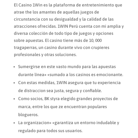
El Casino 1Win es la plataforma de entretenimiento que
atrae the los amantes de aquellas juegos de
circunstancia con su desigualdad y la calidad de las
atracciones ofrecidas. 1WIN Perú cuenta con mi amplia y
diversa colección de todo tipo de juegos y opciones
sobre apuestas. El casino tiene más de 10, 000
tragaperras, un casino durante vivo con crupieres
profesionales y otras soluciones.
Sumergirse en este vasto mundo para las apuestas
durante línea» «sumado a los casinos es emocionante.
Con estas medidas, 1WIN asegura que tu experiencia
de distraccion sea justa, segura y confiable.
Como socios, BK styra elegido grandes proyectos de
marca, entre los que ze encuentran populares
blogueros.
La organizacion» «garantiza un entorno indudable y
regulado para todos sus usuarios.