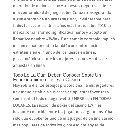
operador de online casino y apuestas deportivas tiene
una conformidad de juego sobre Curazao, asegurando
algun entorno de apuestas seguro y invulnerable para
todos tus usuarios. Unos años más tarde, sobre 2018, la
marca se transformó significativamente y adoptó un
llamativo nombre «1Win». Este cambio zero solo implicó
un nuevo nombre, sino también una informacion
estrategia en el mundo de los juegos en línea,
posicionándose entre los mejores casinos y sitios de
apuestas en línea.
Todo Lo La Cual Deben Conocer Sobre Un
Funcionamiento De 1win Casino
Hoy sobre día, los espejos proporcionan a mis jugadores
un ataque estable a sus casas de apuestas favoritas y
some sort of todo el lugar web SIEMPRE con EN TODAS
LUGARES. La sección de póker del casino 1Win es
bastante conocida entre los jugadores argentinos. Y ha
sido que el póker es uno de mis juegos de on line casino
más populares de todos los v, por eso not any es de