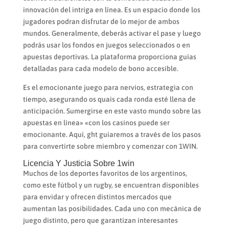
innovación del intriga en línea. Es un espacio donde los
jugadores podran disfrutar de lo mejor de ambos
mundos. Generalmente, deberás activar el pase y luego
podrás usar los fondos en juegos seleccionados o en
apuestas deportivas. La plataforma proporciona guías
detalladas para cada modelo de bono accesible.
Es el emocionante juego para nervios, estrategia con
tiempo, asegurando os quais cada ronda esté llena de
anticipación. Sumergirse en este vasto mundo sobre las
apuestas en línea» «con los casinos puede ser
emocionante. Aquí, ght guiaremos a través de los pasos
para convertirte sobre miembro y comenzar con 1WIN.
Licencia Y Justicia Sobre 1win
Muchos de los deportes favoritos de los argentinos,
como este fútbol y un rugby, se encuentran disponibles
para envidar y ofrecen distintos mercados que
aumentan las posibilidades. Cada uno con mecánica de
juego distinto, pero que garantizan interesantes