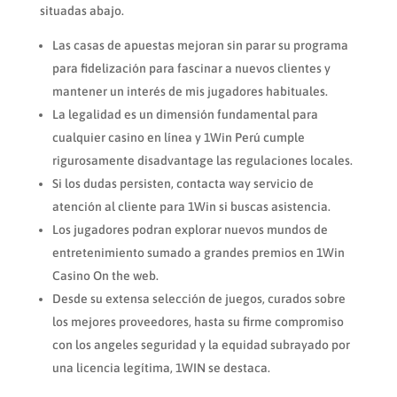
situadas abajo.
Las casas de apuestas mejoran sin parar su programa
para fidelización para fascinar a nuevos clientes y
mantener un interés de mis jugadores habituales.
La legalidad es un dimensión fundamental para
cualquier casino en línea y 1Win Perú cumple
rigurosamente disadvantage las regulaciones locales.
Si los dudas persisten, contacta way servicio de
atención al cliente para 1Win si buscas asistencia.
Los jugadores podran explorar nuevos mundos de
entretenimiento sumado a grandes premios en 1Win
Casino On the web.
Desde su extensa selección de juegos, curados sobre
los mejores proveedores, hasta su firme compromiso
con los angeles seguridad y la equidad subrayado por
una licencia legítima, 1WIN se destaca.