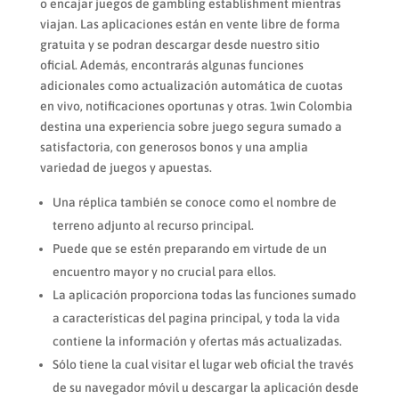
o encajar juegos de gambling establishment mientras
viajan. Las aplicaciones están en vente libre de forma
gratuita y se podran descargar desde nuestro sitio
oficial. Además, encontrarás algunas funciones
adicionales como actualización automática de cuotas
en vivo, notificaciones oportunas y otras. 1win Colombia
destina una experiencia sobre juego segura sumado a
satisfactoria, con generosos bonos y una amplia
variedad de juegos y apuestas.
Una réplica también se conoce como el nombre de
terreno adjunto al recurso principal.
Puede que se estén preparando em virtude de un
encuentro mayor y no crucial para ellos.
La aplicación proporciona todas las funciones sumado
a características del pagina principal, y toda la vida
contiene la información y ofertas más actualizadas.
Sólo tiene la cual visitar el lugar web oficial the través
de su navegador móvil u descargar la aplicación desde