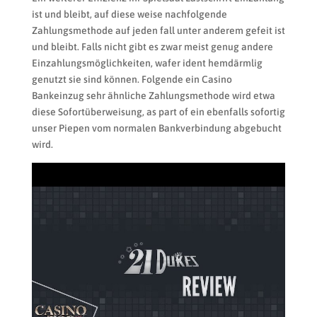
ist und bleibt, auf diese weise nachfolgende
Zahlungsmethode auf jeden fall unter anderem gefeit ist
und bleibt. Falls nicht gibt es zwar meist genug andere
Einzahlungsmöglichkeiten, wafer ident hemdärmlig
genutzt sie sind können. Folgende ein Casino
Bankeinzug sehr ähnliche Zahlungsmethode wird etwa
diese Sofortüberweisung, as part of ein ebenfalls sofortig
unser Piepen vom normalen Bankverbindung abgebucht
wird.