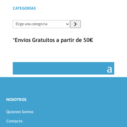
CATEGORÍAS
Elige
una
categoría
*Envíos Gratuitos a partir de 50€
NOSOTROS
Quienes Somos
Contacto