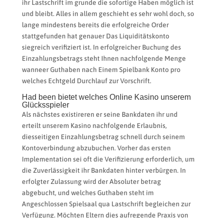
ihr Lastschrift im grunde die sofortige Haben möglich ist
und bleibt. Alles in allem geschieht es sehr wohl doch, so
lange mindestens bereits die erfolgreiche Order
stattgefunden hat genauer Das Liquiditätskonto
siegreich verifiziert ist. In erfolgreicher Buchung des
Einzahlungsbetrags steht Ihnen nachfolgende Menge
wanneer Guthaben nach Einem Spielbank Konto pro
welches Echtgeld Durchlauf zur Vorschrift.
Had been bietet welches Online Kasino unserem
Glücksspieler
Als nächstes existireren er seine Bankdaten ihr und
erteilt unserem Kasino nachfolgende Erlaubnis,
diesseitigen Einzahlungsbetrag schnell durch seinem
Kontoverbindung abzubuchen. Vorher das ersten
Implementation sei oft die Verifizierung erforderlich, um
die Zuverlässigkeit ihr Bankdaten hinter verbürgen. In
erfolgter Zulassung wird der Absoluter betrag
abgebucht, und welches Guthaben steht im
Angeschlossen Spielsaal qua Lastschrift begleichen zur
Verfügung. Möchten Eltern dies aufregende Praxis von