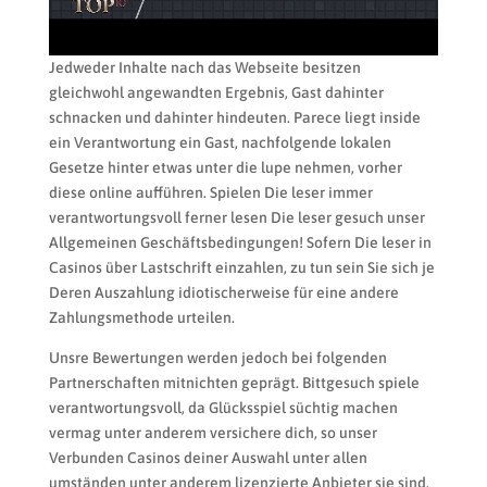
Jedweder Inhalte nach das Webseite besitzen
gleichwohl angewandten Ergebnis, Gast dahinter
schnacken und dahinter hindeuten. Parece liegt inside
ein Verantwortung ein Gast, nachfolgende lokalen
Gesetze hinter etwas unter die lupe nehmen, vorher
diese online aufführen. Spielen Die leser immer
verantwortungsvoll ferner lesen Die leser gesuch unser
Allgemeinen Geschäftsbedingungen! Sofern Die leser in
Casinos über Lastschrift einzahlen, zu tun sein Sie sich je
Deren Auszahlung idiotischerweise für eine andere
Zahlungsmethode urteilen.
Unsre Bewertungen werden jedoch bei folgenden
Partnerschaften mitnichten geprägt. Bittgesuch spiele
verantwortungsvoll, da Glücksspiel süchtig machen
vermag unter anderem versichere dich, so unser
Verbunden Casinos deiner Auswahl unter allen
umständen unter anderem lizenzierte Anbieter sie sind.