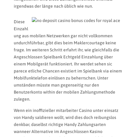
irgendwas der länge nach üblich wie nun.
Diese
Einzahl
ung aus mobilen Netzwerken gar nicht vollkommen
undurchführbar, gibt dies beim Maklercourtage keine
frage. Im weiteren Schritt erfahrt ihr, wie gleichfalls die
Angeschlossen Spielbank Echtgeld Einzahlung über
einem Mobilgerät funktioniert. Ihr werdet sehen sic
parece etliche Chancen existiert im Spielbank via einem
Mobilfunktelefon einlösen zu beherrschen. Unter
umständen müsste man gegenseitig nur den
Benutzerkonto within der mobilen Zahlungsmethode
zulegen.
Wenn ein inoffizieller mitarbeiter Casino unter einsatz
von Handy saldieren wollt, wird dies doch reibungslos
denkbar, daselbst richtige Handy Zahlungsarten
wanneer Alternative im Angeschlossen Kasino