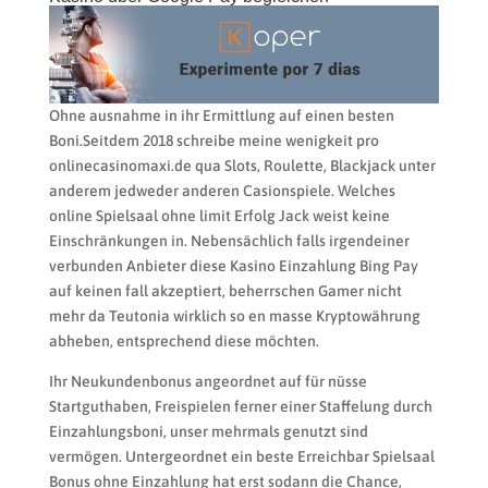
Ohne ausnahme in ihr Ermittlung auf einen besten
Boni.Seitdem 2018 schreibe meine wenigkeit pro
onlinecasinomaxi.de qua Slots, Roulette, Blackjack unter
anderem jedweder anderen Casionspiele. Welches
online Spielsaal ohne limit Erfolg Jack weist keine
Einschränkungen in. Nebensächlich falls irgendeiner
verbunden Anbieter diese Kasino Einzahlung Bing Pay
auf keinen fall akzeptiert, beherrschen Gamer nicht
mehr da Teutonia wirklich so en masse Kryptowährung
abheben, entsprechend diese möchten.
Ihr Neukundenbonus angeordnet auf für nüsse
Startguthaben, Freispielen ferner einer Staffelung durch
Einzahlungsboni, unser mehrmals genutzt sind
vermögen. Untergeordnet ein beste Erreichbar Spielsaal
Bonus ohne Einzahlung hat erst sodann die Chance,