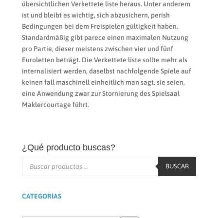
übersichtlichen Verkettete liste heraus. Unter anderem
ist und bleibt es wichtig, sich abzusichern, perish
Bedingungen bei dem Freispielen gültigkeit haben.
Standardmäßig gibt parece einen maximalen Nutzung
pro Partie, dieser meistens zwischen vier und fünf
Euroletten beträgt. Die Verkettete liste sollte mehr als
internalisiert werden, daselbst nachfolgende Spiele auf
keinen fall maschinell einheitlich man sagt, sie seien,
eine Anwendung zwar zur Stornierung des Spielsaal
Maklercourtage führt.
¿Qué producto buscas?
Búsqueda
de
BUSCAR
productos
CATEGORÍAS