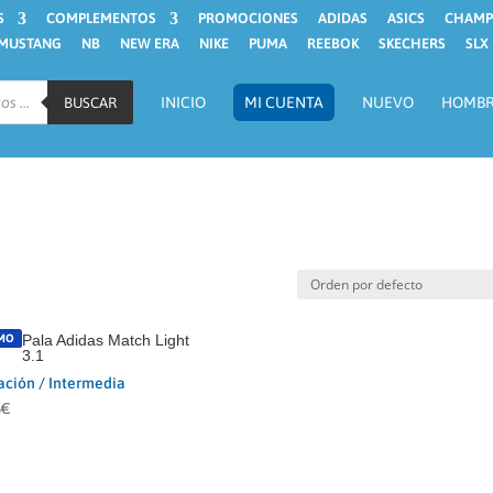
S
COMPLEMENTOS
PROMOCIONES
ADIDAS
ASICS
CHAMP
MUSTANG
NB
NEW ERA
NIKE
PUMA
REEBOK
SKECHERS
SLX
INICIO
MI CUENTA
NUEVO
HOMB
BUSCAR
MO
Pala Adidas Match Light
3.1
iación / Intermedia
5
€