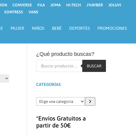
ION
CONVERSE
FILA
JOMA
HI-TECH
J´HAYBER
JOLUVI
SONTRESS
VANS
RE
MUJER
NIÑOS
BEBÉ
DEPORTES
PROMOCIONES
¿Qué producto buscas?
Búsqueda
de
BUSCAR
productos
CATEGORÍAS
Elige
una
categoría
*Envíos Gratuitos a
partir de 50€