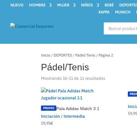
NUEVO
HOMBRE
MUJER
NIÑOS
BEBÉ
DEPORTE
KAPPA
MUNICH
Búsqueda
de
productos
Inicio
/
DEPORTES
/
Pádel/Tenis
/ Página 2
Pádel/Tenis
Mostrando 10–11 de 11 resultados
PRO
Inic
PROMO
Pala Adidas Match 3.1
59,9
Iniciación / Intermedia
59,95
€