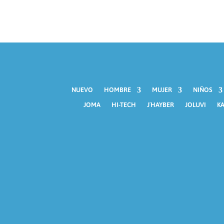
NUEVO
HOMBRE
MUJER
NIÑOS
JOMA
HI-TECH
J´HAYBER
JOLUVI
KA