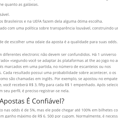
me quanto as galáxias.
sável.
s Brasileiros e na UEFA fazem dela alguma ótima escolha.
ado com uma política sobre transparência louvável, construindo 
e de escolher uma odaie da aposta é a qualidade para suas odds.
m diferentes electronic não devem ser confundidos. Há 1 universo
orado» «segundo você se adaptar às plataformas at the ao jogo no 
gols marcados em uma partida, no número de escanteios ou nos
tes. Cada resultado possui uma probabilidade sobre acontecer, o os
es, como são chamadas em inglês. Por exemplo, se apostou no empate
 você receberá R$ 3, fifty para cada R$ 1 empenhado. Após seleci
eu perfil, é preciso registrar-se nela.
Apostas É Confiável?
nto nas odds é de 5%, mas ele pode chegar até 100% em bilhetes c
um ganho máximo de R$ 6. 500 por cupom. Normalmente, é necess