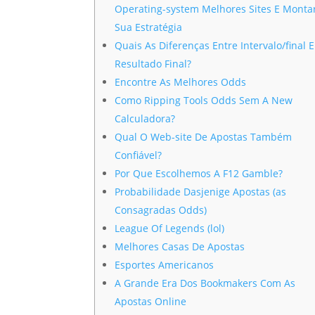
Operating-system Melhores Sites E Monta
Sua Estratégia
Quais As Diferenças Entre Intervalo/final E
Resultado Final?
Encontre As Melhores Odds
Como Ripping Tools Odds Sem A New
Calculadora?
Qual O Web-site De Apostas Também
Confiável?
Por Que Escolhemos A F12 Gamble?
Probabilidade Dasjenige Apostas (as
Consagradas Odds)
League Of Legends (lol)
Melhores Casas De Apostas
Esportes Americanos
A Grande Era Dos Bookmakers Com As
Apostas Online