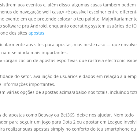
ssistirem aos eventos e, além disso, algumas casas também pedem
enus de navegação weil casa,» «é possível escolher entre diferent
 no evento em que pretende colocar o teu palpite. Majoritariamente
o software pra Android, enquanto operating system usuários de i
hone dos sites
apostas
.
ticularmente aos sites para apostas, mas neste caso — que envolve
ornam-se ainda mais importantes.
 «organizacion de apostas esportivas que rastreia electronic exib
tidade do setor, avaliação de usuários e dados em relação à a em
re informações importantes.
am várias opções de apostas acima/abaixo nos totais, incluindo tot
s de apostas como Betway ou Bet365, deixe nos ajudar. Nem todo
dor para seguir um jogo para Dota 2 ou apostar em League involv
ira realizar suas apostas simply no conforto do teu smartphone ou p