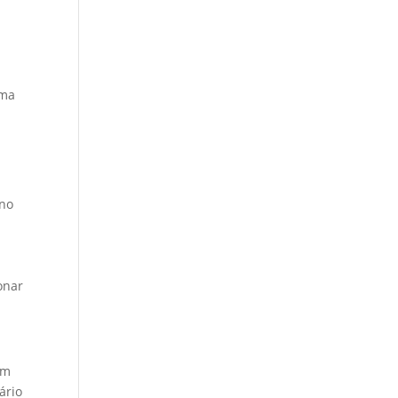
uma
ano
onar
om
ário