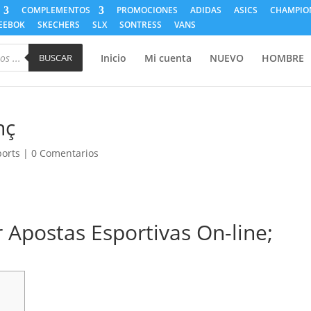
COMPLEMENTOS
PROMOCIONES
ADIDAS
ASICS
CHAMPIO
EEBOK
SKECHERS
SLX
SONTRESS
VANS
BUSCAR
Inicio
Mi cuenta
NUEVO
HOMBRE
nç
ports
|
0 Comentarios
r Apostas Esportivas On-line;