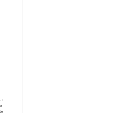
ou
orts
te