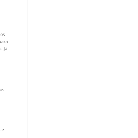
tos
para
. Já
dos
se