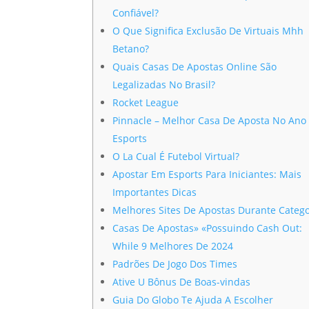
Confiável?
O Que Significa Exclusão De Virtuais Mhh
Betano?
Quais Casas De Apostas Online São
Legalizadas No Brasil?
Rocket League
Pinnacle – Melhor Casa De Aposta No Ano
Esports
O La Cual É Futebol Virtual?
Apostar Em Esports Para Iniciantes: Mais
Importantes Dicas
Melhores Sites De Apostas Durante Catego
Casas De Apostas» «Possuindo Cash Out:
While 9 Melhores De 2024
Padrões De Jogo Dos Times
Ative U Bônus De Boas-vindas
Guia Do Globo Te Ajuda A Escolher