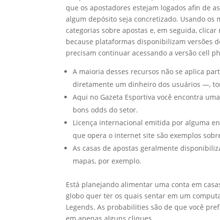
que os apostadores estejam logados afin de a
algum depósito seja concretizado. Usando os m
categorias sobre apostas e, em seguida, clicar
because plataformas disponibilizam versões d
precisam continuar acessando a versão cell p
A maioria desses recursos não se aplica par
diretamente um dinheiro dos usuários —, t
Aqui no Gazeta Esportiva você encontra uma»
bons odds do setor.
Licença internacional emitida por alguma en
que opera o internet site são exemplos sob
As casas de apostas geralmente disponibiliz
mapas, por exemplo.
Está planejando alimentar uma conta em casa
globo quer ter os quais sentar em um computa
Legends. As probabilities são de que você pref
em apenas alguns cliques.