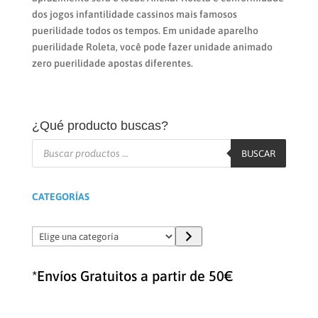
dos jogos infantilidade cassinos mais famosos
puerilidade todos os tempos. Em unidade aparelho
puerilidade Roleta, você pode fazer unidade animado
zero puerilidade apostas diferentes.
¿Qué producto buscas?
Búsqueda
de
BUSCAR
productos
CATEGORÍAS
Elige
una
categoría
*Envíos Gratuitos a partir de 50€